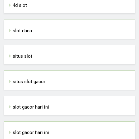
4d slot
slot dana
situs slot
situs slot gacor
slot gacor hari ini
slot gacor hari ini