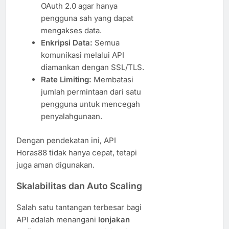
OAuth 2.0 agar hanya
pengguna sah yang dapat
mengakses data.
Enkripsi Data:
Semua
komunikasi melalui API
diamankan dengan SSL/TLS.
Rate Limiting:
Membatasi
jumlah permintaan dari satu
pengguna untuk mencegah
penyalahgunaan.
Dengan pendekatan ini, API
Horas88 tidak hanya cepat, tetapi
juga aman digunakan.
Skalabilitas dan Auto Scaling
Salah satu tantangan terbesar bagi
API adalah menangani
lonjakan