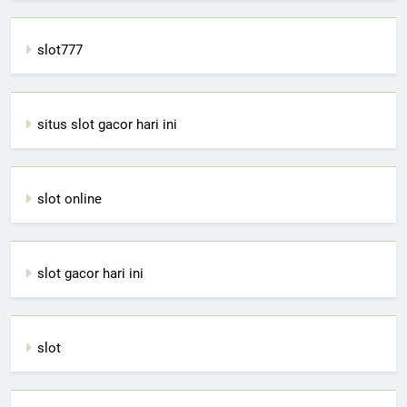
slot777
situs slot gacor hari ini
slot online
slot gacor hari ini
slot