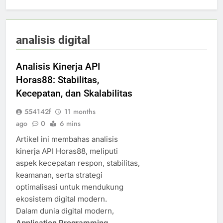
analisis digital
Analisis Kinerja API
Horas88: Stabilitas,
Kecepatan, dan Skalabilitas
554142f
11 months
ago
0
6 mins
Artikel ini membahas analisis
kinerja API Horas88, meliputi
aspek kecepatan respon, stabilitas,
keamanan, serta strategi
optimalisasi untuk mendukung
ekosistem digital modern.
Dalam dunia digital modern,
Application Programming