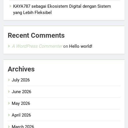
KAYA787 sebagai Ekosistem Digital dengan Sistem
yang Lebih Fleksibel
Recent Comments
A WordPress Commenter
on
Hello world!
Archives
July 2026
June 2026
May 2026
April 2026
March 2026