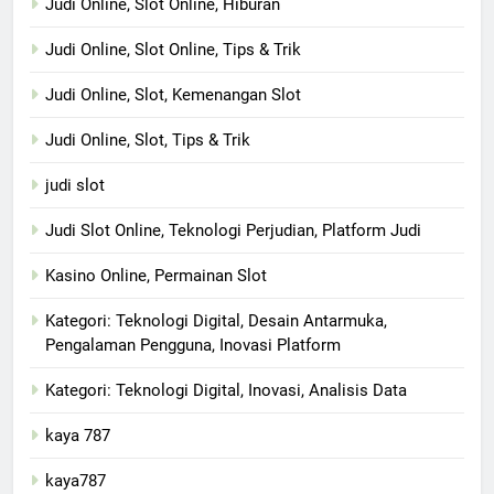
Judi Online, Slot Online, Hiburan
Judi Online, Slot Online, Tips & Trik
Judi Online, Slot, Kemenangan Slot
Judi Online, Slot, Tips & Trik
judi slot
Judi Slot Online, Teknologi Perjudian, Platform Judi
Kasino Online, Permainan Slot
Kategori: Teknologi Digital, Desain Antarmuka,
Pengalaman Pengguna, Inovasi Platform
Kategori: Teknologi Digital, Inovasi, Analisis Data
kaya 787
kaya787