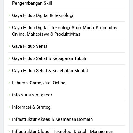
Pengembangan Skill
Gaya Hidup Digital & Teknologi
Gaya Hidup Digital, Teknologi Anak Muda, Komunitas
Online, Mahasiswa & Produktivitas
Gaya Hidup Sehat
Gaya Hidup Sehat & Kebugaran Tubuh
Gaya Hidup Sehat & Kesehatan Mental
Hiburan, Game, Judi Online
info situs slot gacor
Informasi & Strategi
Infrastruktur Akses & Keamanan Domain
Infrastruktur Cloud | Teknologi Digital | Manajemen