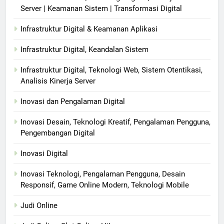
Server | Keamanan Sistem | Transformasi Digital
Infrastruktur Digital & Keamanan Aplikasi
Infrastruktur Digital, Keandalan Sistem
Infrastruktur Digital, Teknologi Web, Sistem Otentikasi,
Analisis Kinerja Server
Inovasi dan Pengalaman Digital
Inovasi Desain, Teknologi Kreatif, Pengalaman Pengguna,
Pengembangan Digital
Inovasi Digital
Inovasi Teknologi, Pengalaman Pengguna, Desain
Responsif, Game Online Modern, Teknologi Mobile
Judi Online