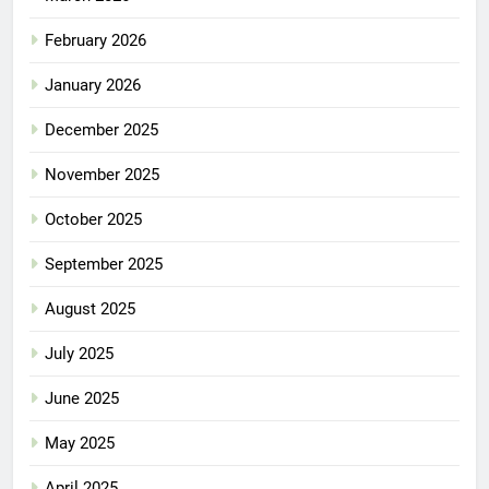
February 2026
January 2026
December 2025
November 2025
October 2025
September 2025
August 2025
July 2025
June 2025
May 2025
April 2025