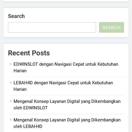
Search
SEARCH
Recent Posts
EDWINSLOT dengan Navigasi Cepat untuk Kebutuhan
Harian
LEBAH4D dengan Navigasi Cepat untuk Kebutuhan
Harian
Mengenal Konsep Layanan Digital yang Dikembangkan
oleh EDWINSLOT
Mengenal Konsep Layanan Digital yang Dikembangkan
oleh LEBAH4D