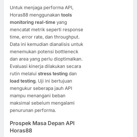
Untuk menjaga performa API,
Horas88 menggunakan
tools
monitoring real-time
yang
mencatat metrik seperti response
time, error rate, dan throughput.
Data ini kemudian dianalisis untuk
menemukan potensi bottleneck
dan area yang perlu dioptimalkan.
Evaluasi kinerja dilakukan secara
rutin melalui
stress testing
dan
load testing
. Uji ini bertujuan
mengukur seberapa jauh API
mampu menangani beban
maksimal sebelum mengalami
penurunan performa.
Prospek Masa Depan API
Horas88