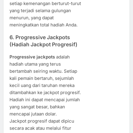
setiap kemenangan berturut-turut
yang terjadi selama gulungan
menurun, yang dapat
meningkatkan total hadiah Anda.
6. Progressive Jackpots
(Hadiah Jackpot Progresif)
Progressive jackpots
adalah
hadiah utama yang terus
bertambah seiring waktu. Setiap
kali pemain bertaruh, sejumlah
kecil uang dari taruhan mereka
ditambahkan ke jackpot progresif.
Hadiah ini dapat mencapai jumlah
yang sangat besar, bahkan
mencapai jutaan dolar.
Jackpot progresif dapat dipicu
secara acak atau melalui fitur