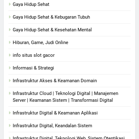
Gaya Hidup Sehat
Gaya Hidup Sehat & Kebugaran Tubuh
Gaya Hidup Sehat & Kesehatan Mental
Hiburan, Game, Judi Online
info situs slot gacor
Informasi & Strategi
Infrastruktur Akses & Keamanan Domain
Infrastruktur Cloud | Teknologi Digital | Manajemen
Server | Keamanan Sistem | Transformasi Digital
Infrastruktur Digital & Keamanan Aplikasi
Infrastruktur Digital, Keandalan Sistem
Infrastruktur Digital, Teknologi Web, Sistem Otentikasi,