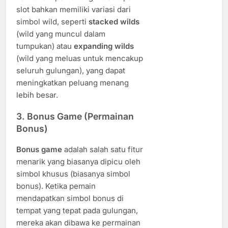
slot bahkan memiliki variasi dari
simbol wild, seperti
stacked wilds
(wild yang muncul dalam
tumpukan) atau
expanding wilds
(wild yang meluas untuk mencakup
seluruh gulungan), yang dapat
meningkatkan peluang menang
lebih besar.
3. Bonus Game (Permainan
Bonus)
Bonus game
adalah salah satu fitur
menarik yang biasanya dipicu oleh
simbol khusus (biasanya simbol
bonus). Ketika pemain
mendapatkan simbol bonus di
tempat yang tepat pada gulungan,
mereka akan dibawa ke permainan