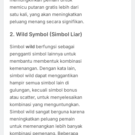
memicu putaran gratis lebih dari
satu kali, yang akan meningkatkan
peluang menang secara signifikan.
2. Wild Symbol (Simbol Liar)
Simbol
wild
berfungsi sebagai
pengganti simbol lainnya untuk
membantu membentuk kombinasi
kemenangan. Dengan kata lain,
simbol wild dapat menggantikan
hampir semua simbol lain di
gulungan, kecuali simbol bonus
atau scatter, untuk menyelesaikan
kombinasi yang menguntungkan.
Simbol wild sangat berguna karena
meningkatkan peluang pemain
untuk memenangkan lebih banyak
kombinasi pemenang. Beberapa