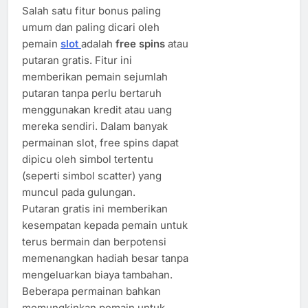
Salah satu fitur bonus paling
umum dan paling dicari oleh
pemain
slot
adalah
free spins
atau
putaran gratis. Fitur ini
memberikan pemain sejumlah
putaran tanpa perlu bertaruh
menggunakan kredit atau uang
mereka sendiri. Dalam banyak
permainan slot, free spins dapat
dipicu oleh simbol tertentu
(seperti simbol scatter) yang
muncul pada gulungan.
Putaran gratis ini memberikan
kesempatan kepada pemain untuk
terus bermain dan berpotensi
memenangkan hadiah besar tanpa
mengeluarkan biaya tambahan.
Beberapa permainan bahkan
memungkinkan pemain untuk