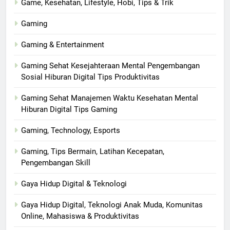
Game, Kesehatan, Lifestyle, Hobi, Tips & Trik
Gaming
Gaming & Entertainment
Gaming Sehat Kesejahteraan Mental Pengembangan
Sosial Hiburan Digital Tips Produktivitas
Gaming Sehat Manajemen Waktu Kesehatan Mental
Hiburan Digital Tips Gaming
Gaming, Technology, Esports
Gaming, Tips Bermain, Latihan Kecepatan,
Pengembangan Skill
Gaya Hidup Digital & Teknologi
Gaya Hidup Digital, Teknologi Anak Muda, Komunitas
Online, Mahasiswa & Produktivitas