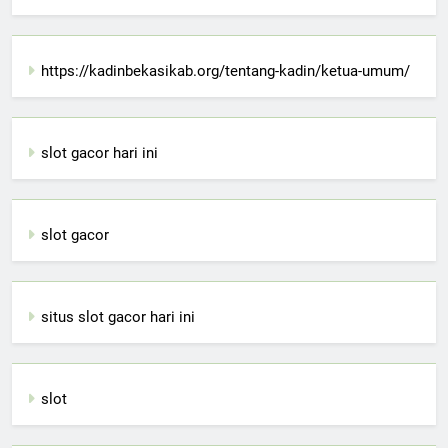
https://kadinbekasikab.org/tentang-kadin/ketua-umum/
slot gacor hari ini
slot gacor
situs slot gacor hari ini
slot