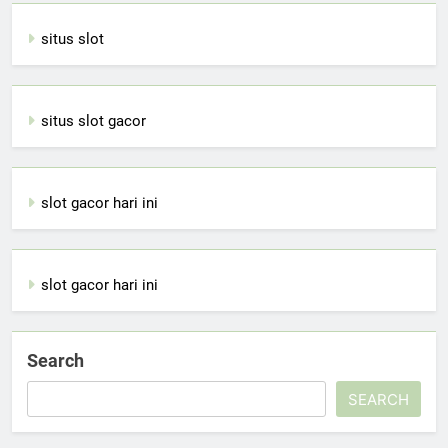
situs slot
situs slot gacor
slot gacor hari ini
slot gacor hari ini
Search
SEARCH