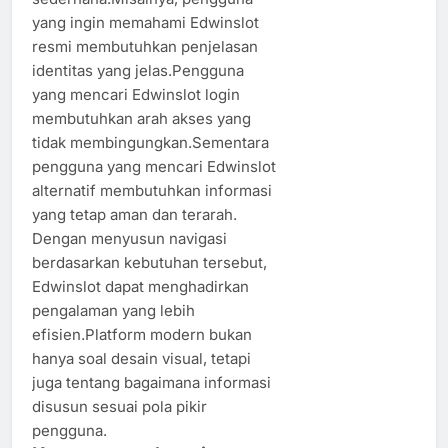
yang ingin memahami Edwinslot
resmi membutuhkan penjelasan
identitas yang jelas.Pengguna
yang mencari Edwinslot login
membutuhkan arah akses yang
tidak membingungkan.Sementara
pengguna yang mencari Edwinslot
alternatif membutuhkan informasi
yang tetap aman dan terarah.
Dengan menyusun navigasi
berdasarkan kebutuhan tersebut,
Edwinslot dapat menghadirkan
pengalaman yang lebih
efisien.Platform modern bukan
hanya soal desain visual, tetapi
juga tentang bagaimana informasi
disusun sesuai pola pikir
pengguna.