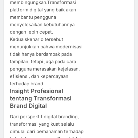
membingungkan.Transformasi
platform digital yang baik akan
membantu pengguna
menyelesaikan kebutuhannya
dengan lebih cepat.
Kedua skenario tersebut
menunjukkan bahwa modernisasi
tidak hanya berdampak pada
tampilan, tetapi juga pada cara
pengguna merasakan kejelasan,
efisiensi, dan kepercayaan
terhadap brand.
Insight Profesional
tentang Transformasi
Brand Digital
Dari perspektif digital branding,
transformasi yang kuat selalu
dimulai dari pemahaman terhadap