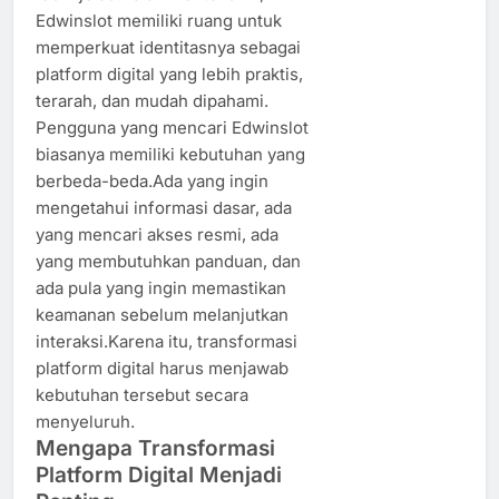
Edwinslot memiliki ruang untuk
memperkuat identitasnya sebagai
platform digital yang lebih praktis,
terarah, dan mudah dipahami.
Pengguna yang mencari Edwinslot
biasanya memiliki kebutuhan yang
berbeda-beda.Ada yang ingin
mengetahui informasi dasar, ada
yang mencari akses resmi, ada
yang membutuhkan panduan, dan
ada pula yang ingin memastikan
keamanan sebelum melanjutkan
interaksi.Karena itu, transformasi
platform digital harus menjawab
kebutuhan tersebut secara
menyeluruh.
Mengapa Transformasi
Platform Digital Menjadi