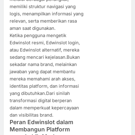
memiliki struktur navigasi yang
logis, menampilkan informasi yang
relevan, serta memberikan rasa
aman saat digunakan.
Ketika pengguna mengetik
Edwinslot resmi, Edwinslot login,
atau Edwinslot alternatif, mereka
sedang mencari kejelasan.Bukan
sekadar nama brand, melainkan
jawaban yang dapat membantu
mereka memahami arah akses,
identitas platform, dan informasi
yang dibutuhkan.Dari sinilah
transformasi digital berperan
dalam memperkuat kepercayaan
dan visibilitas brand.
Peran Edwinslot dalam
Membangun Platform