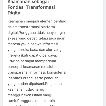
Keamanan sebagai
Fondasi Transformasi
Digital
Keamanan menjadi elemen penting
dalam transformasi platform
digital.Pengguna tidak hanya ingin
akses yang cepat, tetapi juga ingin
merasa yakin bahwa informasi
yang mereka baca dan alur yang
mereka ikuti dapat dipercaya.
Edwinslot dapat memperkuat
persepsi keamanan melalui
transparansi informasi, konsistensi
identitas brand, serta panduan
yang mudah dipahami.Penjelasan
keamanan tidak harus
menggunakan istilah yang
rumit.Pengguna umum lebih