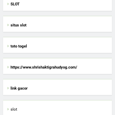
SLOT
situs slot
toto togel
https://www.shrishaktigrahudyog.com/
link gacor
slot