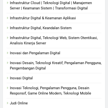
Infrastruktur Cloud | Teknologi Digital | Manajemen
Server | Keamanan Sistem | Transformasi Digital
Infrastruktur Digital & Keamanan Aplikasi
Infrastruktur Digital, Keandalan Sistem
Infrastruktur Digital, Teknologi Web, Sistem Otentikasi,
Analisis Kinerja Server
Inovasi dan Pengalaman Digital
Inovasi Desain, Teknologi Kreatif, Pengalaman Pengguna,
Pengembangan Digital
Inovasi Digital
Inovasi Teknologi, Pengalaman Pengguna, Desain
Responsif, Game Online Modern, Teknologi Mobile
Judi Online