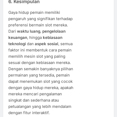
6.
Kesimpulan
Gaya hidup pemain memiliki
pengaruh yang signifikan terhadap
preferensi bermain slot mereka.
Dari
waktu luang
,
pengelolaan
keuangan
, hingga
kebiasaan
teknologi
dan
aspek sosial
, semua
faktor ini membentuk cara pemain
memilih mesin slot yang paling
sesuai dengan kebiasaan mereka.
Dengan semakin banyaknya pilihan
permainan yang tersedia, pemain
dapat menemukan slot yang cocok
dengan gaya hidup mereka, apakah
mereka mencari pengalaman
singkat dan sederhana atau
petualangan yang lebih mendalam
dengan fitur interaktif.