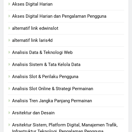
Akses Digital Harian
Akses Digital Harian dan Pengalaman Pengguna
alternatif link edwinslot
alternatif link laris4d
Analisis Data & Teknologi Web
Analisis Sistem & Tata Kelola Data
Analisis Slot & Perilaku Pengguna
Analisis Slot Online & Strategi Permainan
Analisis Tren Jangka Panjang Permainan
Arsitektur dan Desain
Arsitektur Sistem, Platform Digital, Manajemen Trafik,
Infrastruktur Teknologi, Pengalaman Pengguna