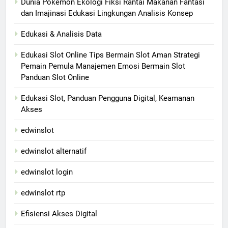
Dunia Pokémon Ekologi Fiksi Rantai Makanan Fantasi
dan Imajinasi Edukasi Lingkungan Analisis Konsep
Edukasi & Analisis Data
Edukasi Slot Online Tips Bermain Slot Aman Strategi
Pemain Pemula Manajemen Emosi Bermain Slot
Panduan Slot Online
Edukasi Slot, Panduan Pengguna Digital, Keamanan
Akses
edwinslot
edwinslot alternatif
edwinslot login
edwinslot rtp
Efisiensi Akses Digital