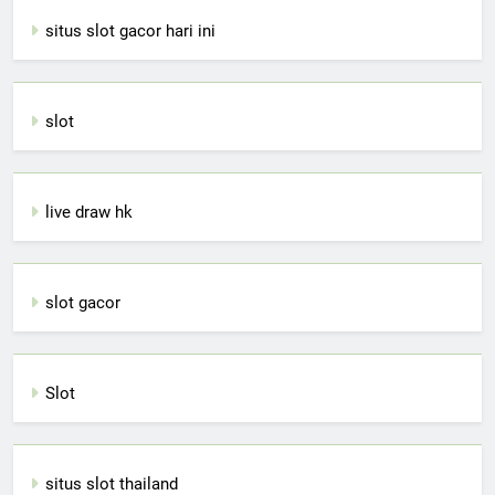
situs slot gacor hari ini
slot
live draw hk
slot gacor
Slot
situs slot thailand