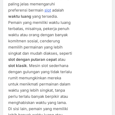
paling jelas memengaruhi
preferensi bermain
slot
adalah
waktu luang
yang tersedia.
Pemain yang memiliki waktu luang
terbatas, misalnya, pekerja penuh
waktu atau orang dengan banyak
komitmen sosial, cenderung
memilih permainan yang lebih
singkat dan mudah diakses, seperti
slot dengan putaran cepat
atau
slot klasik
. Mesin slot sederhana
dengan gulungan yang tidak terlalu
rumit memungkinkan mereka
untuk menikmati permainan dalam
waktu yang lebih singkat, tanpa
perlu terlalu banyak berpikir atau
menghabiskan waktu yang lama.
Di sisi lain, pemain yang memiliki
lebih banyak waktu luang atau