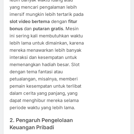
yang mencari pengalaman lebih
imersif mungkin lebih tertarik pada
slot video bertema
dengan
fitur
bonus
dan
putaran gratis
. Mesin
ini sering kali membutuhkan waktu
lebih lama untuk dimainkan, karena
mereka menawarkan lebih banyak
interaksi dan kesempatan untuk
memenangkan hadiah besar. Slot
dengan tema fantasi atau
petualangan, misalnya, memberi
pemain kesempatan untuk terlibat
dalam cerita yang panjang, yang
dapat menghibur mereka selama
periode waktu yang lebih lama.
2.
Pengaruh Pengelolaan
Keuangan Pribadi