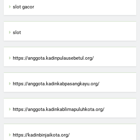
slot gacor
slot
https://anggota.kadinpulausebetul.org/
https://anggota.kadinkabpasangkayu.org/
https://anggota.kadinkablimapuluhkota.org/
https://kadinbinjaikota.org/