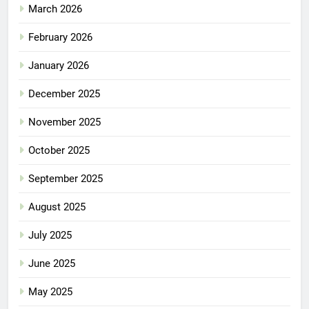
March 2026
February 2026
January 2026
December 2025
November 2025
October 2025
September 2025
August 2025
July 2025
June 2025
May 2025