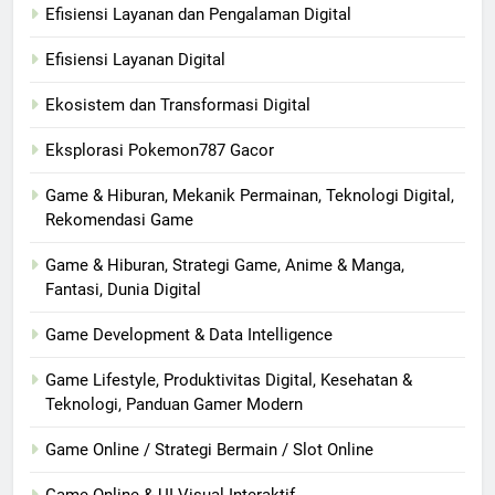
Efisiensi Layanan dan Pengalaman Digital
Efisiensi Layanan Digital
Ekosistem dan Transformasi Digital
Eksplorasi Pokemon787 Gacor
Game & Hiburan, Mekanik Permainan, Teknologi Digital,
Rekomendasi Game
Game & Hiburan, Strategi Game, Anime & Manga,
Fantasi, Dunia Digital
Game Development & Data Intelligence
Game Lifestyle, Produktivitas Digital, Kesehatan &
Teknologi, Panduan Gamer Modern
Game Online / Strategi Bermain / Slot Online
Game Online & UI Visual Interaktif