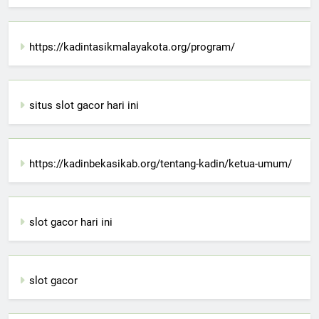
https://kadintasikmalayakota.org/program/
situs slot gacor hari ini
https://kadinbekasikab.org/tentang-kadin/ketua-umum/
slot gacor hari ini
slot gacor