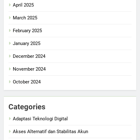
April 2025
March 2025
February 2025
January 2025
December 2024
November 2024
October 2024
Categories
Adaptasi Teknologi Digital
Akses Alternatif dan Stabilitas Akun