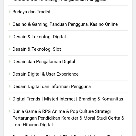
Budaya dan Tradisi
Casino & Gaming, Panduan Pengguna, Kasino Online
Desain & Teknologi Digital
Desain & Teknologi Slot
Desain dan Pengalaman Digital
Desain Digital & User Experience
Desain Digital dan Informasi Pengguna
Digital Trends | Misteri Internet | Branding & Komunitas
Dunia Game & RPG Anime & Pop Culture Strategi
Pertarungan Pendidikan Karakter & Moral Studi Cerita &
Lore Hiburan Digital