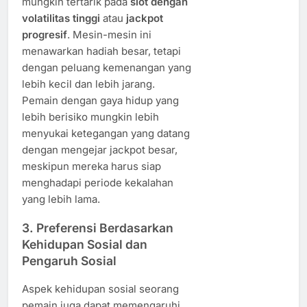
mungkin tertarik pada
slot dengan
volatilitas tinggi
atau
jackpot
progresif
. Mesin-mesin ini
menawarkan hadiah besar, tetapi
dengan peluang kemenangan yang
lebih kecil dan lebih jarang.
Pemain dengan gaya hidup yang
lebih berisiko mungkin lebih
menyukai ketegangan yang datang
dengan mengejar jackpot besar,
meskipun mereka harus siap
menghadapi periode kekalahan
yang lebih lama.
3.
Preferensi Berdasarkan
Kehidupan Sosial dan
Pengaruh Sosial
Aspek kehidupan sosial seorang
pemain juga dapat memengaruhi