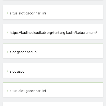
situs slot gacor hari ini
https://kadinbekasikab.org/tentang-kadin/ketua-umum/
slot gacor hari ini
slot gacor
situs slot gacor hari ini