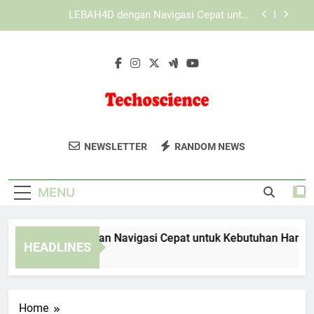
Skip
Mengenal Konsep Layanan Digital yang
to
Dikembangkan oleh EDWINSLOT
content
Mengenal Konsep Layanan Digital yang
Dikembangkan oleh LEBAH4D
EDWINSLOT dengan Navigasi Cepat untuk
Kebutuhan Harian
LEBAH4D dengan Navigasi Cepat untuk
Kebutuhan Harian
Techoscience
Dapatkan Berita Terbaru Dalam
Mengenal Konsep Layanan Digital yang
NEWSLETTER
RANDOM NEWS
Dikembangkan oleh EDWINSLOT
Teknologi Dan Sains Di Techo Science.
Mengenal Konsep Layanan Digital yang
Update Harian Untuk Para Penggemar
Dikembangkan oleh LEBAH4D
MENU
Sains.
DWINSLOT dengan Navigasi Cepat untuk Kebutuhan Harian
HEADLINES
Weeks Ago
Home