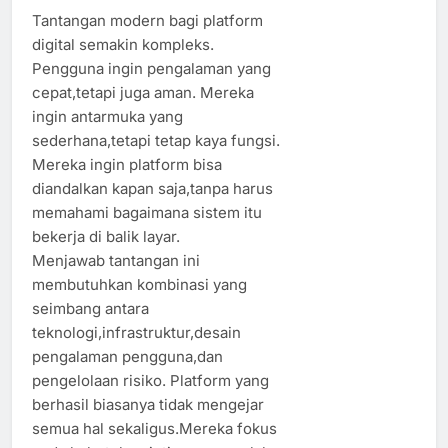
Tantangan modern bagi platform
digital semakin kompleks.
Pengguna ingin pengalaman yang
cepat,tetapi juga aman. Mereka
ingin antarmuka yang
sederhana,tetapi tetap kaya fungsi.
Mereka ingin platform bisa
diandalkan kapan saja,tanpa harus
memahami bagaimana sistem itu
bekerja di balik layar.
Menjawab tantangan ini
membutuhkan kombinasi yang
seimbang antara
teknologi,infrastruktur,desain
pengalaman pengguna,dan
pengelolaan risiko. Platform yang
berhasil biasanya tidak mengejar
semua hal sekaligus.Mereka fokus