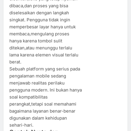
dibaca,dan proses yang bisa
diselesaikan dengan langkah
singkat. Pengguna tidak ingin
memperbesar layar hanya untuk
membaca,mengulang proses
hanya karena tombol sulit
ditekan,atau menunggu terlalu
lama karena elemen visual terlalu
berat.
Sebuah platform yang serius pada
pengalaman mobile sedang
menjawab realitas perilaku
pengguna modern. Ini bukan hanya
soal kompatibilitas
perangkat,tetapi soal memahami
bagaimana layanan benar-benar
digunakan dalam kehidupan
sehari-hari.