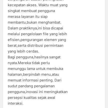
kecepatan akses. Waktu muat yang
singkat membuat pengguna
merasa layanan itu siap
membantu,bukan menghambat.
Dalam praktiknya,ini bisa dicapai
melalui pengelolaan file yang lebih
efisien,pengurangan elemen yang
berat,serta distribusi permintaan
yang lebih cerdas.
Bagi pengguna,hasilnya sangat
nyata.Mereka tidak perlu
menunggu lama untuk membuka
halaman,berpindah menu,atau
memuat informasi penting. Dari
sudut pandang pengalaman
pengguna,inovasi ini meningkatkan
persepsi kualitas sejak awal
interaksi.