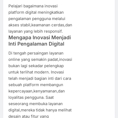
Pelajari bagaimana inovasi
platform digital meningkatkan
pengalaman pengguna melalui
akses stabil,keamanan cerdas,dan
layanan yang lebih responsif.
Mengapa Inovasi Menjadi
Inti Pengalaman Digital
Di tengah persaingan layanan
online yang semakin padat,inovasi
bukan lagi sekadar pelengkap
untuk terlihat modern. Inovasi
telah menjadi bagian inti dari cara
sebuah platform membangun
kepercayaan,kenyamanan,dan
loyalitas pengguna. Saat
seseorang membuka layanan
digital,mereka tidak hanya melihat
desain atau fitur yang