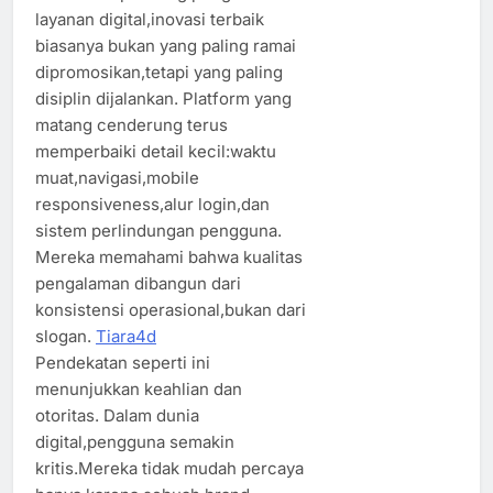
layanan digital,inovasi terbaik
biasanya bukan yang paling ramai
dipromosikan,tetapi yang paling
disiplin dijalankan. Platform yang
matang cenderung terus
memperbaiki detail kecil:waktu
muat,navigasi,mobile
responsiveness,alur login,dan
sistem perlindungan pengguna.
Mereka memahami bahwa kualitas
pengalaman dibangun dari
konsistensi operasional,bukan dari
slogan.
Tiara4d
Pendekatan seperti ini
menunjukkan keahlian dan
otoritas. Dalam dunia
digital,pengguna semakin
kritis.Mereka tidak mudah percaya