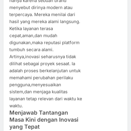
hanya karena sebuah brand
menyebut dirinya modern atau
terpercaya. Mereka menilai dari
hasil yang mereka alami langsung.
Ketika layanan terasa
cepat,aman,dan mudah
digunakan,maka reputasi platform
tumbuh secara alami.
Artinya,inovasi seharusnya tidak
dilihat sebagai proyek sesaat. Ia
adalah proses berkelanjutan untuk
memahami perubahan perilaku
pengguna,menyesuaikan
sistem,dan menjaga kualitas
layanan tetap relevan dari waktu ke
waktu.
Menjawab Tantangan
Masa Kini dengan Inovasi
yang Tepat