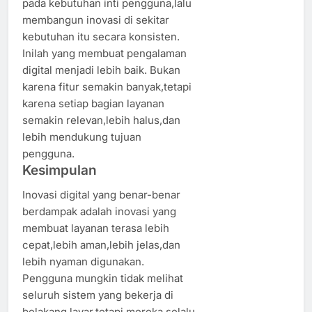
pada kebutuhan inti pengguna,lalu
membangun inovasi di sekitar
kebutuhan itu secara konsisten.
Inilah yang membuat pengalaman
digital menjadi lebih baik. Bukan
karena fitur semakin banyak,tetapi
karena setiap bagian layanan
semakin relevan,lebih halus,dan
lebih mendukung tujuan
pengguna.
Kesimpulan
Inovasi digital yang benar-benar
berdampak adalah inovasi yang
membuat layanan terasa lebih
cepat,lebih aman,lebih jelas,dan
lebih nyaman digunakan.
Pengguna mungkin tidak melihat
seluruh sistem yang bekerja di
belakang layar,tetapi mereka selalu