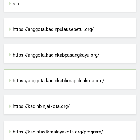
slot
https://anggota.kadinpulausebetul.org/
https://anggota.kadinkabpasangkayu.org/
https://anggota.kadinkablimapuluhkota.org/
https://kadinbinjaikota.org/
https://kadintasikmalayakota.org/program/