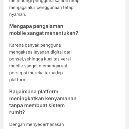
melindungi pengguna sambil tetap
menjaga alur penggunaan tetap
nyaman.
Mengapa pengalaman
mobile sangat menentukan?
Karena banyak pengguna
mengakses layanan digital dari
ponsel,sehingga kualitas versi
mobile sangat memengaruhi
persepsi mereka terhadap
platform.
Bagaimana platform
meningkatkan kenyamanan
tanpa membuat sistem
rumit?
Dengan menyederhanakan