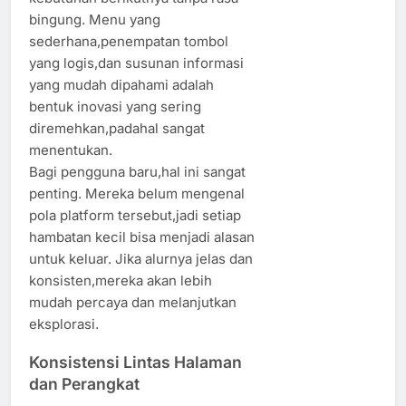
bingung. Menu yang
sederhana,penempatan tombol
yang logis,dan susunan informasi
yang mudah dipahami adalah
bentuk inovasi yang sering
diremehkan,padahal sangat
menentukan.
Bagi pengguna baru,hal ini sangat
penting. Mereka belum mengenal
pola platform tersebut,jadi setiap
hambatan kecil bisa menjadi alasan
untuk keluar. Jika alurnya jelas dan
konsisten,mereka akan lebih
mudah percaya dan melanjutkan
eksplorasi.
Konsistensi Lintas Halaman
dan Perangkat