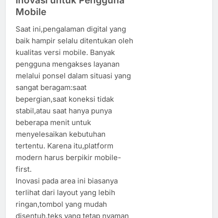
Inovasi untuk Pengguna
Mobile
Saat ini,pengalaman digital yang
baik hampir selalu ditentukan oleh
kualitas versi mobile. Banyak
pengguna mengakses layanan
melalui ponsel dalam situasi yang
sangat beragam:saat
bepergian,saat koneksi tidak
stabil,atau saat hanya punya
beberapa menit untuk
menyelesaikan kebutuhan
tertentu. Karena itu,platform
modern harus berpikir mobile-
first.
Inovasi pada area ini biasanya
terlihat dari layout yang lebih
ringan,tombol yang mudah
disentuh,teks yang tetap nyaman