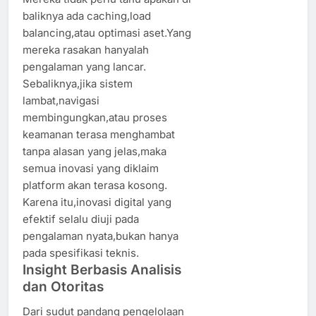
baliknya ada caching,load
balancing,atau optimasi aset.Yang
mereka rasakan hanyalah
pengalaman yang lancar.
Sebaliknya,jika sistem
lambat,navigasi
membingungkan,atau proses
keamanan terasa menghambat
tanpa alasan yang jelas,maka
semua inovasi yang diklaim
platform akan terasa kosong.
Karena itu,inovasi digital yang
efektif selalu diuji pada
pengalaman nyata,bukan hanya
pada spesifikasi teknis.
Insight Berbasis Analisis
dan Otoritas
Dari sudut pandang pengelolaan