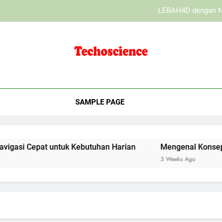
LEBAH4D dengan Na
Mengenal Konsep Layanan Digita
Mengenal Konsep Layanan Dig
hoscience
EDWINSLOT dengan Na
Berita Terbaru Dalam Teknologi Dan Sains Di Techo Science. U
LEBAH4D dengan Na
SAMPLE PAGE
Mengenal Konsep Layanan Digita
Mengenal Konsep Layanan Dig
 untuk Kebutuhan Harian
Mengenal Konsep Layanan Di
3 Weeks Ago