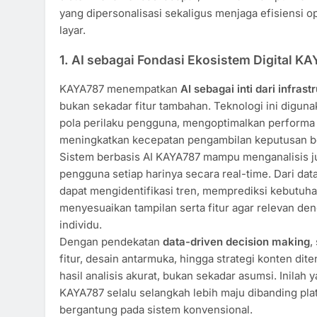
yang dipersonalisasi sekaligus menjaga efisiensi op
layar.
1. AI sebagai Fondasi Ekosistem Digital K
KAYA787 menempatkan
AI sebagai inti dari infrast
bukan sekadar fitur tambahan. Teknologi ini digu
pola perilaku pengguna, mengoptimalkan performa 
meningkatkan kecepatan pengambilan keputusan be
Sistem berbasis AI KAYA787 mampu menganalisis ju
pengguna setiap harinya secara real-time. Dari data
dapat mengidentifikasi tren, memprediksi kebutuh
menyesuaikan tampilan serta fitur agar relevan de
individu.
Dengan pendekatan
data-driven decision making
,
fitur, desain antarmuka, hingga strategi konten di
hasil analisis akurat, bukan sekadar asumsi. Inila
KAYA787 selalu selangkah lebih maju dibanding pla
bergantung pada sistem konvensional.