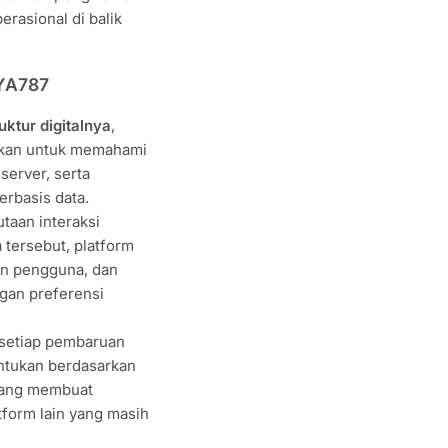
erasional di balik
AYA787
ruktur digitalnya
,
nakan untuk memahami
server, serta
rbasis data.
taan interaksi
 tersebut, platform
an pengguna, dan
ngan preferensi
 setiap pembaruan
tentukan berdasarkan
h yang membuat
tform lain yang masih