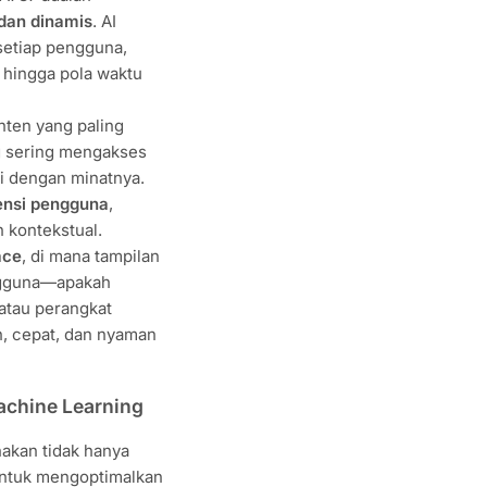
dan dinamis
. AI
 setiap pengguna,
, hingga pola waktu
nten yang paling
ng sering mengakses
ai dengan minatnya.
ensi pengguna
,
 kontekstual.
ace
, di mana tampilan
engguna—apakah
atau perangkat
n, cepat, dan nyaman
achine Learning
akan tidak hanya
 untuk mengoptimalkan