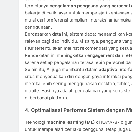
terciptanya
pengalaman pengguna yang personal 
bekerja di balik layar untuk mempelajari kebiasaan
mulai dari preferensi tampilan, interaksi antarmuka
penggunaan.
Berdasarkan data ini, sistem dapat menampilkan ko
relevan bagi tiap individu. Misalnya, pengguna ya
fitur tertentu akan melihat rekomendasi yang sesu
Pendekatan ini meningkatkan
engagement dan ret
karena setiap pengalaman terasa lebih personal dan
Selain itu, AI juga membantu dalam
adaptive interf
situs menyesuaikan diri dengan gaya interaksi p
mereka lebih sering menggunakan desktop, tablet, 
mobile. Hasilnya adalah pengalaman yang konsiste
di berbagai platform.
4. Optimalisasi Performa Sistem dengan M
Teknologi
machine learning (ML)
di KAYA787 digun
untuk mempelajari perilaku pengguna, tetapi juga