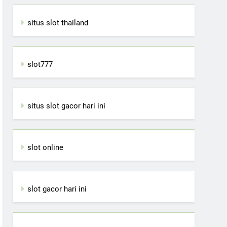
situs slot thailand
slot777
situs slot gacor hari ini
slot online
slot gacor hari ini