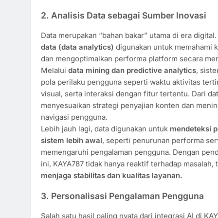
2. Analisis Data sebagai Sumber Inovasi
Data merupakan “bahan bakar” utama di era digital
data (data analytics)
digunakan untuk memahami 
dan mengoptimalkan performa platform secara me
Melalui
data mining dan predictive analytics
, sis
pola perilaku pengguna seperti waktu aktivitas terti
visual, serta interaksi dengan fitur tertentu. Dari d
menyesuaikan strategi penyajian konten dan mening
navigasi pengguna.
Lebih jauh lagi, data digunakan untuk
mendeteksi p
sistem lebih awal
, seperti penurunan performa ser
memengaruhi pengalaman pengguna. Dengan pende
ini, KAYA787 tidak hanya reaktif terhadap masalah, 
menjaga stabilitas dan kualitas layanan.
3. Personalisasi Pengalaman Pengguna
Salah satu hasil paling nyata dari integrasi AI di K