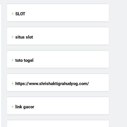
SLOT
situs slot
toto togel
https://www.shrishaktigrahudyog.com/
link gacor