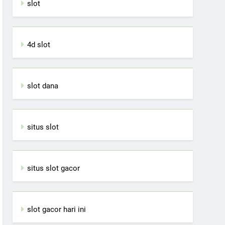
slot
4d slot
slot dana
situs slot
situs slot gacor
slot gacor hari ini