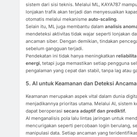
sistem dari sisi teknis. Melalui ML, KAYA787 mam
lonjakan trafik akan terjadi dan menyesuaikan kapa
otomatis melalui mekanisme
auto-scaling
.
Selain itu, ML juga membantu dalam
analisis anoma
mendeteksi aktivitas tidak wajar seperti lonjakan da
ancaman siber. Dengan demikian, tindakan pencega
sebelum gangguan terjadi.
Pendekatan ini tidak hanya meningkatkan
reliabilit
energi
, tetapi juga memastikan setiap pengguna s
pengalaman yang cepat dan stabil, tanpa lag atau 
5. AI untuk Keamanan dan Deteksi Ancam
Keamanan merupakan aspek vital dalam dunia digit
menjadikannya prioritas utama. Melalui AI, sistem
dapat beroperasi
secara adaptif dan prediktif.
AI menganalisis pola lalu lintas jaringan untuk mend
mencurigakan seperti percobaan login berulang, s
manipulasi data. Setiap ancaman yang teridentifika