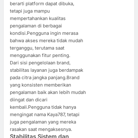
berarti platform dapat dibuka,
tetapi juga mampu
mempertahankan kualitas
pengalaman di berbagai
kondisi.Pengguna ingin merasa
bahwa akses mereka tidak mudah
terganggu, terutama saat
menggunakan fitur penting.
Dari sisi pengelolaan brand,
stabilitas layanan juga berdampak
pada citra jangka panjang.Brand
yang konsisten memberikan
pengalaman baik akan lebih mudah
diingat dan dicari
kembali.Pengguna tidak hanya
mengingat nama Kaya787, tetapi
juga pengalaman yang mereka
rasakan saat mengaksesnya.
Stabilitas Sistem dan