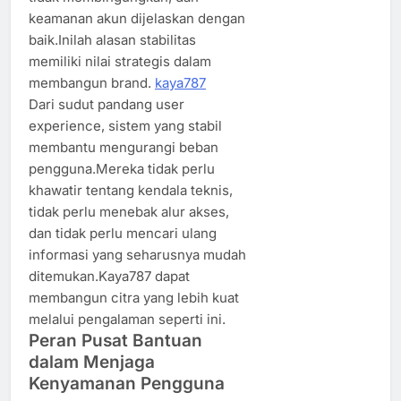
keamanan akun dijelaskan dengan
baik.Inilah alasan stabilitas
memiliki nilai strategis dalam
membangun brand.
kaya787
Dari sudut pandang user
experience, sistem yang stabil
membantu mengurangi beban
pengguna.Mereka tidak perlu
khawatir tentang kendala teknis,
tidak perlu menebak alur akses,
dan tidak perlu mencari ulang
informasi yang seharusnya mudah
ditemukan.Kaya787 dapat
membangun citra yang lebih kuat
melalui pengalaman seperti ini.
Peran Pusat Bantuan
dalam Menjaga
Kenyamanan Pengguna