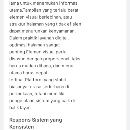
lama untuk menemukan informasi
utama.Tampilan yang terlalu berat,
elemen visual berlebihan, atau
struktur halaman yang tidak efisien
dapat menurunkan kenyamanan.
Dalam praktik layanan digital,
optimasi halaman sangat
penting.Elemen visual perlu
disusun dengan proporsional, teks
harus mudah dibaca, dan menu
utama harus cepat
terlihat.Platform yang stabil
biasanya terasa sederhana di
permukaan, tetapi memiliki
pengelolaan sistem yang baik di
balik layar.
Respons Sistem yang
Konsisten