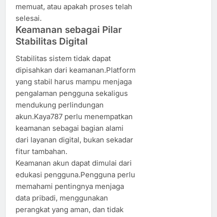
memuat, atau apakah proses telah
selesai.
Keamanan sebagai Pilar
Stabilitas Digital
Stabilitas sistem tidak dapat
dipisahkan dari keamanan.Platform
yang stabil harus mampu menjaga
pengalaman pengguna sekaligus
mendukung perlindungan
akun.Kaya787 perlu menempatkan
keamanan sebagai bagian alami
dari layanan digital, bukan sekadar
fitur tambahan.
Keamanan akun dapat dimulai dari
edukasi pengguna.Pengguna perlu
memahami pentingnya menjaga
data pribadi, menggunakan
perangkat yang aman, dan tidak