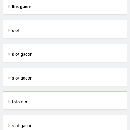
link gacor
slot
slot gacor
slot gacor
toto slot
slot gacor