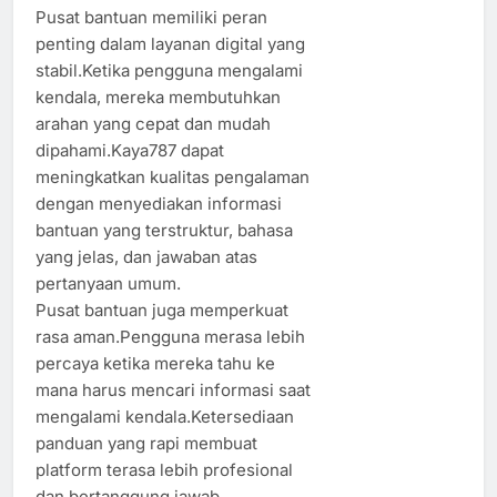
Pusat bantuan memiliki peran
penting dalam layanan digital yang
stabil.Ketika pengguna mengalami
kendala, mereka membutuhkan
arahan yang cepat dan mudah
dipahami.Kaya787 dapat
meningkatkan kualitas pengalaman
dengan menyediakan informasi
bantuan yang terstruktur, bahasa
yang jelas, dan jawaban atas
pertanyaan umum.
Pusat bantuan juga memperkuat
rasa aman.Pengguna merasa lebih
percaya ketika mereka tahu ke
mana harus mencari informasi saat
mengalami kendala.Ketersediaan
panduan yang rapi membuat
platform terasa lebih profesional
dan bertanggung jawab.