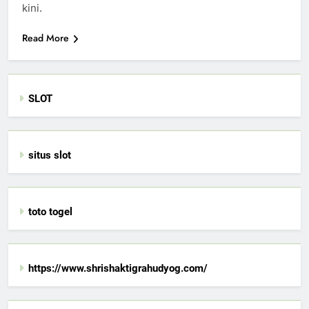
kini.
Read More
SLOT
situs slot
toto togel
https://www.shrishaktigrahudyog.com/