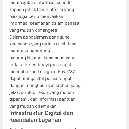
membagikan informasi sensitif
kepada pihak lain.Platform yang
baik juga perlu menyajikan
informasi keamanan dalam bahasa
yang mudah dimengerti.
Dalam pengalaman pengguna,
keamanan yang terlalu rumit bisa
membuat pengguna
bingung.Namun, keamanan yang
terlalu tersembunyi juga dapat
menimbulkan keraguan.Kaya787
dapat mengambil posisi tengah
dengan menghadirkan arahan yang
jelas, struktur akun yang mudah
dipahami, dan informasi bantuan
yang mudah ditemukan.
Infrastruktur Digital dan
Keandalan Layanan