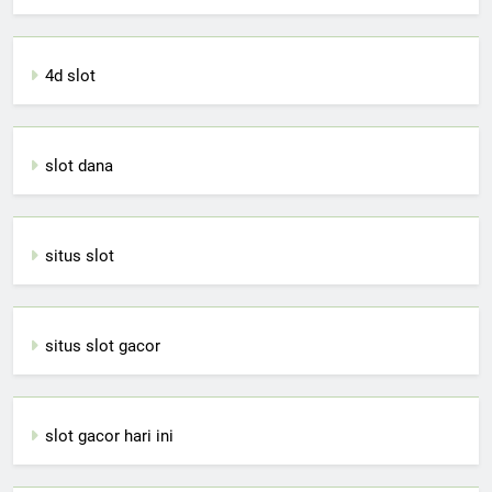
4d slot
slot dana
situs slot
situs slot gacor
slot gacor hari ini