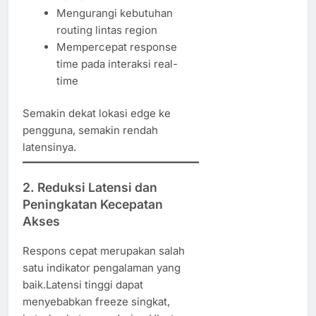
Mengurangi kebutuhan
routing lintas region
Mempercepat response
time pada interaksi real-
time
Semakin dekat lokasi edge ke
pengguna, semakin rendah
latensinya.
2. Reduksi Latensi dan
Peningkatan Kecepatan
Akses
Respons cepat merupakan salah
satu indikator pengalaman yang
baik.Latensi tinggi dapat
menyebabkan freeze singkat,