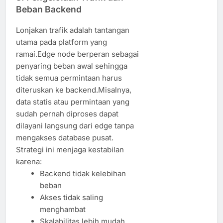
Beban Backend
Lonjakan trafik adalah tantangan
utama pada platform yang
ramai.Edge node berperan sebagai
penyaring beban awal sehingga
tidak semua permintaan harus
diteruskan ke backend.Misalnya,
data statis atau permintaan yang
sudah pernah diproses dapat
dilayani langsung dari edge tanpa
mengakses database pusat.
Strategi ini menjaga kestabilan
karena:
Backend tidak kelebihan
beban
Akses tidak saling
menghambat
Skalabilitas lebih mudah