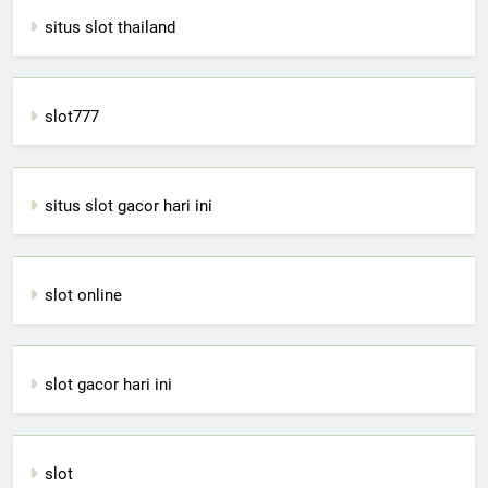
situs slot thailand
slot777
situs slot gacor hari ini
slot online
slot gacor hari ini
slot