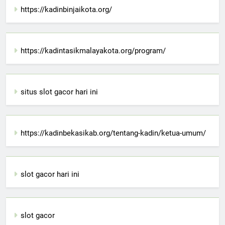
https://kadinbinjaikota.org/
https://kadintasikmalayakota.org/program/
situs slot gacor hari ini
https://kadinbekasikab.org/tentang-kadin/ketua-umum/
slot gacor hari ini
slot gacor