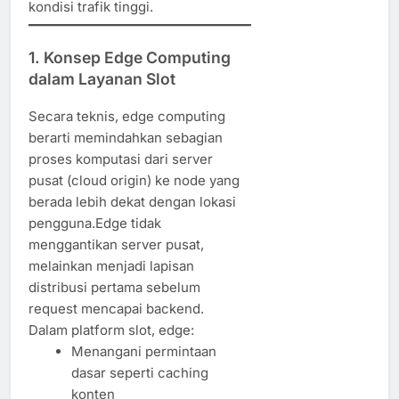
kondisi trafik tinggi.
1. Konsep Edge Computing
dalam Layanan Slot
Secara teknis, edge computing
berarti memindahkan sebagian
proses komputasi dari server
pusat (cloud origin) ke node yang
berada lebih dekat dengan lokasi
pengguna.Edge tidak
menggantikan server pusat,
melainkan menjadi lapisan
distribusi pertama sebelum
request mencapai backend.
Dalam platform slot, edge:
Menangani permintaan
dasar seperti caching
konten