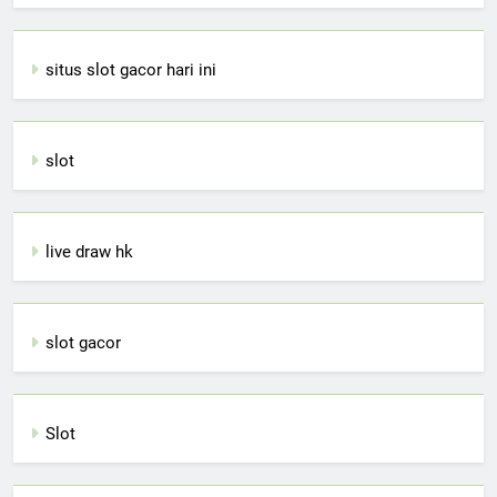
situs slot gacor hari ini
slot
live draw hk
slot gacor
Slot