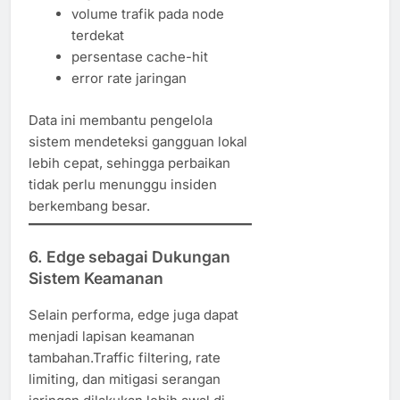
volume trafik pada node
terdekat
persentase cache-hit
error rate jaringan
Data ini membantu pengelola
sistem mendeteksi gangguan lokal
lebih cepat, sehingga perbaikan
tidak perlu menunggu insiden
berkembang besar.
6. Edge sebagai Dukungan
Sistem Keamanan
Selain performa, edge juga dapat
menjadi lapisan keamanan
tambahan.Traffic filtering, rate
limiting, dan mitigasi serangan