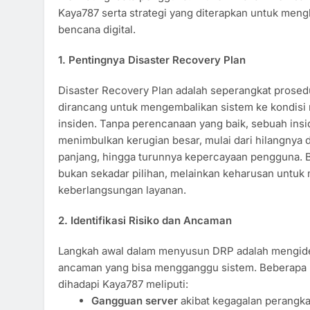
Kaya787 serta strategi yang diterapkan untuk meng
bencana digital.
1. Pentingnya Disaster Recovery Plan
Disaster Recovery Plan adalah seperangkat prosed
dirancang untuk mengembalikan sistem ke kondisi n
insiden. Tanpa perencanaan yang baik, sebuah insi
menimbulkan kerugian besar, mulai dari hilangnya 
panjang, hingga turunnya kepercayaan pengguna. 
bukan sekadar pilihan, melainkan keharusan untuk
keberlangsungan layanan.
2. Identifikasi Risiko dan Ancaman
Langkah awal dalam menyusun DRP adalah mengiden
ancaman yang bisa mengganggu sistem. Beberapa 
dihadapi Kaya787 meliputi:
Gangguan server
akibat kegagalan perangka