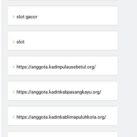
slot gacor
slot
https://anggota.kadinpulausebetul.org/
https://anggota.kadinkabpasangkayu.org/
https://anggota.kadinkablimapuluhkota.org/