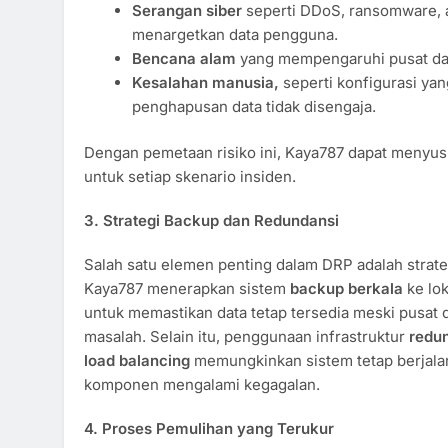
Serangan siber
seperti DDoS, ransomware, a
menargetkan data pengguna.
Bencana alam
yang mempengaruhi pusat da
Kesalahan manusia,
seperti konfigurasi yan
penghapusan data tidak disengaja.
Dengan pemetaan risiko ini, Kaya787 dapat menyusu
untuk setiap skenario insiden.
3. Strategi Backup dan Redundansi
Salah satu elemen penting dalam DRP adalah strate
Kaya787 menerapkan sistem
backup berkala
ke lok
untuk memastikan data tetap tersedia meski pusat
masalah. Selain itu, penggunaan infrastruktur
redun
load balancing
memungkinkan sistem tetap berjalan
komponen mengalami kegagalan.
4. Proses Pemulihan yang Terukur