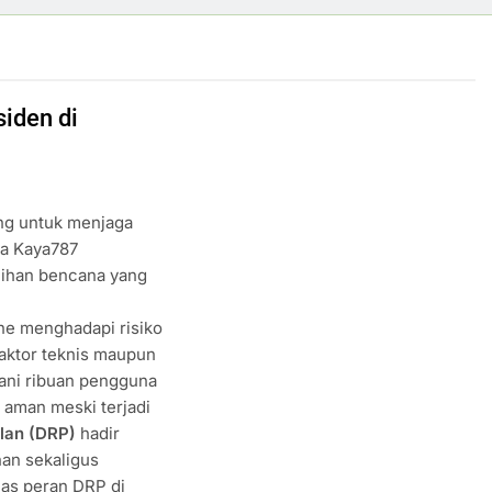
siden di
ing untuk menjaga
na Kaya787
lihan bencana yang
line menghadapi risiko
faktor teknis maupun
ani ribuan pengguna
 aman meski terjadi
lan (DRP)
hadir
an sekaligus
has peran DRP di