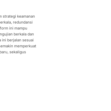
am strategi keamanan
berkala, redundansi
atform ini mampu
ngujian berkala dan
ini berjalan sesuai
n semakin memperkuat
aru, sekaligus