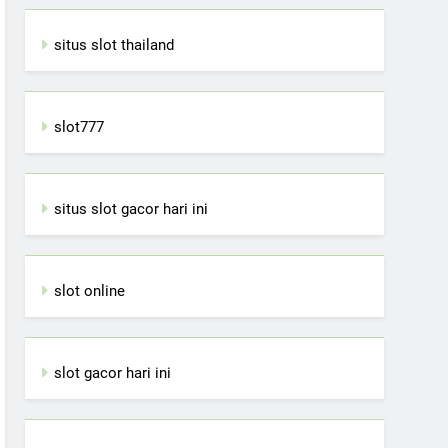
situs slot thailand
slot777
situs slot gacor hari ini
slot online
slot gacor hari ini