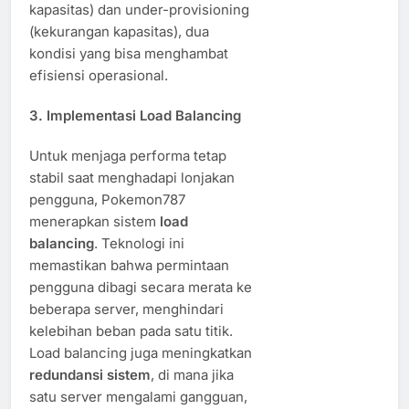
kapasitas) dan under-provisioning
(kekurangan kapasitas), dua
kondisi yang bisa menghambat
efisiensi operasional.
3. Implementasi Load Balancing
Untuk menjaga performa tetap
stabil saat menghadapi lonjakan
pengguna, Pokemon787
menerapkan sistem
load
balancing
. Teknologi ini
memastikan bahwa permintaan
pengguna dibagi secara merata ke
beberapa server, menghindari
kelebihan beban pada satu titik.
Load balancing juga meningkatkan
redundansi sistem
, di mana jika
satu server mengalami gangguan,