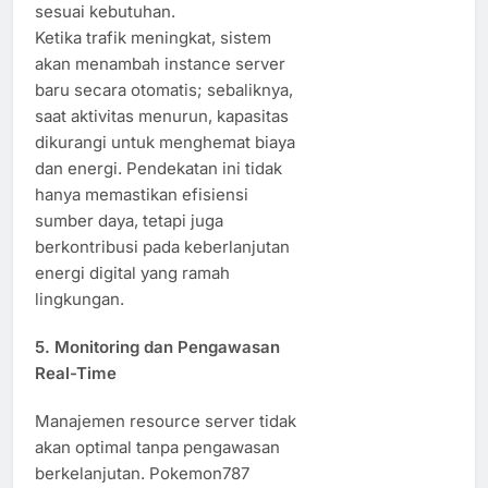
sesuai kebutuhan.
Ketika trafik meningkat, sistem
akan menambah instance server
baru secara otomatis; sebaliknya,
saat aktivitas menurun, kapasitas
dikurangi untuk menghemat biaya
dan energi. Pendekatan ini tidak
hanya memastikan efisiensi
sumber daya, tetapi juga
berkontribusi pada keberlanjutan
energi digital yang ramah
lingkungan.
5. Monitoring dan Pengawasan
Real-Time
Manajemen resource server tidak
akan optimal tanpa pengawasan
berkelanjutan. Pokemon787