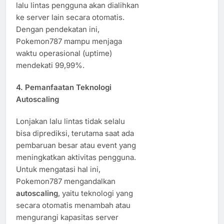
lalu lintas pengguna akan dialihkan
ke server lain secara otomatis.
Dengan pendekatan ini,
Pokemon787 mampu menjaga
waktu operasional (uptime)
mendekati 99,99%.
4. Pemanfaatan Teknologi
Autoscaling
Lonjakan lalu lintas tidak selalu
bisa diprediksi, terutama saat ada
pembaruan besar atau event yang
meningkatkan aktivitas pengguna.
Untuk mengatasi hal ini,
Pokemon787 mengandalkan
autoscaling
, yaitu teknologi yang
secara otomatis menambah atau
mengurangi kapasitas server