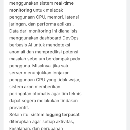
menggunakan sistem
real-time
monitoring
untuk melacak
penggunaan CPU, memori, latensi
jaringan, dan performa aplikasi.
Data dari monitoring ini dianalisis
menggunakan dashboard DevOps
berbasis AI untuk mendeteksi
anomali dan memprediksi potensi
masalah sebelum berdampak pada
pengguna. Misalnya, jika satu
server menunjukkan lonjakan
penggunaan CPU yang tidak wajar,
sistem akan memberikan
peringatan otomatis agar tim teknis
dapat segera melakukan tindakan
preventif.
Selain itu, sistem
logging terpusat
diterapkan agar setiap aktivitas,
kesalahan, dan perubahan