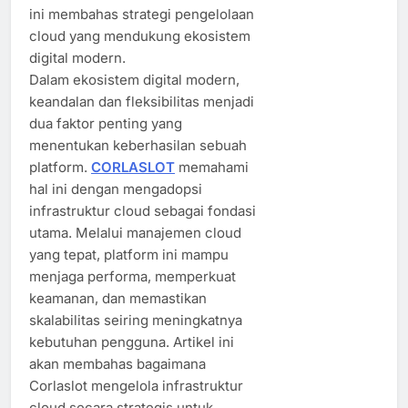
ini membahas strategi pengelolaan
cloud yang mendukung ekosistem
digital modern.
Dalam ekosistem digital modern,
keandalan dan fleksibilitas menjadi
dua faktor penting yang
menentukan keberhasilan sebuah
platform.
CORLASLOT
memahami
hal ini dengan mengadopsi
infrastruktur cloud sebagai fondasi
utama. Melalui manajemen cloud
yang tepat, platform ini mampu
menjaga performa, memperkuat
keamanan, dan memastikan
skalabilitas seiring meningkatnya
kebutuhan pengguna. Artikel ini
akan membahas bagaimana
Corlaslot mengelola infrastruktur
cloud secara strategis untuk