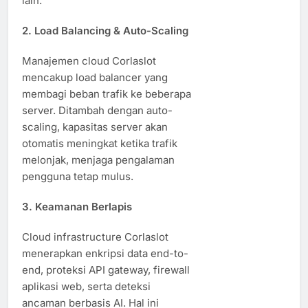
lain.
2.
Load Balancing & Auto-Scaling
Manajemen cloud Corlaslot
mencakup load balancer yang
membagi beban trafik ke beberapa
server. Ditambah dengan auto-
scaling, kapasitas server akan
otomatis meningkat ketika trafik
melonjak, menjaga pengalaman
pengguna tetap mulus.
3.
Keamanan Berlapis
Cloud infrastructure Corlaslot
menerapkan enkripsi data end-to-
end, proteksi API gateway, firewall
aplikasi web, serta deteksi
ancaman berbasis AI. Hal ini