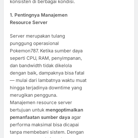
konsisten di berbagai kondisi.
1. Pentingnya Manajemen
Resource Server
Server merupakan tulang
punggung operasional
Pokemon787. Ketika sumber daya
seperti CPU, RAM, penyimpanan,
dan bandwidth tidak dikelola
dengan baik, dampaknya bisa fatal
— mulai dari lambatnya waktu muat
hingga terjadinya downtime yang
merugikan pengguna.
Manajemen resource server
bertujuan untuk
mengoptimalkan
pemanfaatan sumber daya
agar
performa maksimal bisa dicapai
tanpa membebani sistem. Dengan