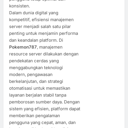
konsisten.
Dalam dunia digital yang
kompetitif, efisiensi manajemen
server menjadi salah satu pilar
penting untuk menjamin performa
dan keandalan platform. Di
Pokemon787
, manajemen
resource server dilakukan dengan
pendekatan cerdas yang
menggabungkan teknologi
modern, pengawasan
berkelanjutan, dan strategi
otomatisasi untuk memastikan
layanan berjalan stabil tanpa
pemborosan sumber daya. Dengan
sistem yang efisien, platform dapat
memberikan pengalaman
pengguna yang cepat, aman, dan