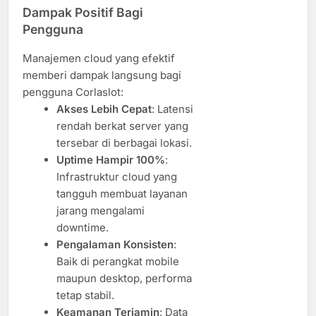
Dampak Positif Bagi
Pengguna
Manajemen cloud yang efektif
memberi dampak langsung bagi
pengguna Corlaslot:
Akses Lebih Cepat
: Latensi
rendah berkat server yang
tersebar di berbagai lokasi.
Uptime Hampir 100%
:
Infrastruktur cloud yang
tangguh membuat layanan
jarang mengalami
downtime.
Pengalaman Konsisten
:
Baik di perangkat mobile
maupun desktop, performa
tetap stabil.
Keamanan Terjamin
: Data