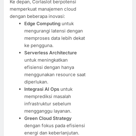
Ke depan, Corlaslot berpotensi
memperkuat manajemen cloud
dengan beberapa inovasi:
Edge Computing
untuk
mengurangi latensi dengan
memproses data lebih dekat
ke pengguna.
Serverless Architecture
untuk meningkatkan
efisiensi dengan hanya
menggunakan resource saat
diperlukan.
Integrasi AI Ops
untuk
memprediksi masalah
infrastruktur sebelum
mengganggu layanan.
Green Cloud Strategy
dengan fokus pada efisiensi
energi dan keberlanjutan.