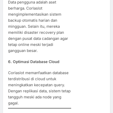
Data pengguna adalah aset
berharga. Corlaslot
mengimplementasikan sistem
backup otomatis harian dan
mingguan. Selain itu, mereka
memiliki disaster recovery plan
dengan pusat data cadangan agar
tetap online meski terjadi
gangguan besar.
6.
Optimasi Database Cloud
Corlaslot memanfaatkan database
terdistribusi di cloud untuk
meningkatkan kecepatan query.
Dengan replikasi data, sistem tetap
tangguh meski ada node yang
gagal.