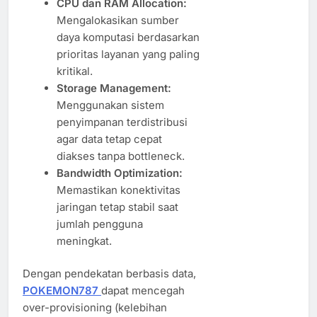
CPU dan RAM Allocation:
Mengalokasikan sumber
daya komputasi berdasarkan
prioritas layanan yang paling
kritikal.
Storage Management:
Menggunakan sistem
penyimpanan terdistribusi
agar data tetap cepat
diakses tanpa bottleneck.
Bandwidth Optimization:
Memastikan konektivitas
jaringan tetap stabil saat
jumlah pengguna
meningkat.
Dengan pendekatan berbasis data,
POKEMON787
dapat mencegah
over-provisioning (kelebihan