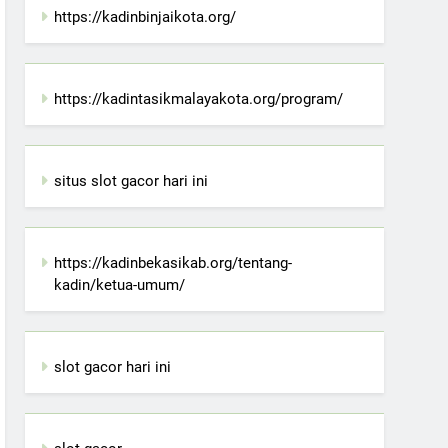
https://kadinbinjaikota.org/
https://kadintasikmalayakota.org/program/
situs slot gacor hari ini
https://kadinbekasikab.org/tentang-
kadin/ketua-umum/
slot gacor hari ini