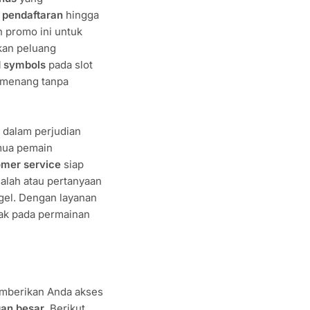
 pendaftaran
hingga
 promo ini untuk
an peluang
d symbols
pada slot
 menang tanpa
 dalam perjudian
ua pemain
omer service
siap
alah atau pertanyaan
ogel. Dengan layanan
yak pada permainan
mberikan Anda akses
an besar
. Berikut