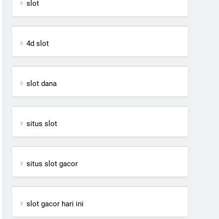
slot
4d slot
slot dana
situs slot
situs slot gacor
slot gacor hari ini