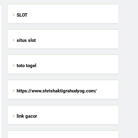
SLOT
situs slot
toto togel
https://www.shrishaktigrahudyog.com/
link gacor