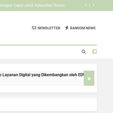
vigasi Cepat untuk Kebutuhan Harian
l yang Dikembangkan oleh EDWINSLOT
ital yang Dikembangkan oleh LEBAH4D
NEWSLETTER
RANDOM NEWS
vigasi Cepat untuk Kebutuhan Harian
pdate Harian Untuk Para Penggemar Sains.
vigasi Cepat untuk Kebutuhan Harian
l yang Dikembangkan oleh EDWINSLOT
ital yang Dikembangkan oleh LEBAH4D
igital yang Dikembangkan oleh EDWINSLOT
Mengenal K
3 Weeks Ago