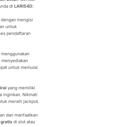
Anda di
LARIS4D
:
 dengan mengisi
an untuk
es pendaftaran
it menggunakan
D
menyediakan
epat untuk memulai
iral
yang memiliki
 inginkan. Nikmati
tuk meraih jackpot.
an dan manfaatkan
gratis
di slot atau