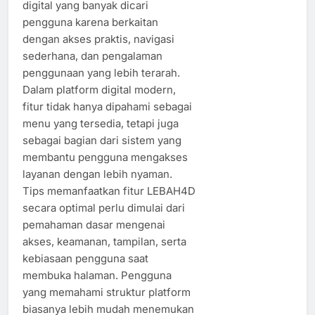
digital yang banyak dicari
pengguna karena berkaitan
dengan akses praktis, navigasi
sederhana, dan pengalaman
penggunaan yang lebih terarah.
Dalam platform digital modern,
fitur tidak hanya dipahami sebagai
menu yang tersedia, tetapi juga
sebagai bagian dari sistem yang
membantu pengguna mengakses
layanan dengan lebih nyaman.
Tips memanfaatkan fitur LEBAH4D
secara optimal perlu dimulai dari
pemahaman dasar mengenai
akses, keamanan, tampilan, serta
kebiasaan pengguna saat
membuka halaman. Pengguna
yang memahami struktur platform
biasanya lebih mudah menemukan