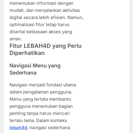
menemukan informasi dengan
mudah, dan menjalankan aktivitas
digital secara lebih efisien. Namun,
optimalisasi fitur tetap harus
disertai kebiasaan akses yang
aman.
Fitur LEBAH4D yang Perlu
Diperhatikan
Navigasi Menu yang
Sederhana
Navigasi menjadi fondasi utama
dalam pengalaman pengguna.
Menu yang tertata membantu
pengguna menemukan bagian
penting tanpa harus mencari
terlalu lama. Dalam konteks
lebah4d
, navigasi sederhana