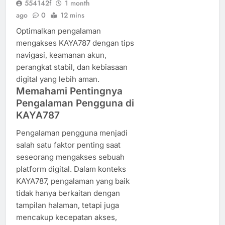
554142f
1 month
ago
0
12 mins
Optimalkan pengalaman
mengakses KAYA787 dengan tips
navigasi, keamanan akun,
perangkat stabil, dan kebiasaan
digital yang lebih aman.
Memahami Pentingnya
Pengalaman Pengguna di
KAYA787
Pengalaman pengguna menjadi
salah satu faktor penting saat
seseorang mengakses sebuah
platform digital. Dalam konteks
KAYA787, pengalaman yang baik
tidak hanya berkaitan dengan
tampilan halaman, tetapi juga
mencakup kecepatan akses,