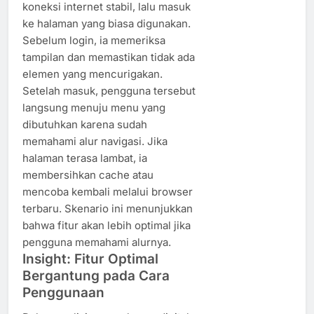
koneksi internet stabil, lalu masuk
ke halaman yang biasa digunakan.
Sebelum login, ia memeriksa
tampilan dan memastikan tidak ada
elemen yang mencurigakan.
Setelah masuk, pengguna tersebut
langsung menuju menu yang
dibutuhkan karena sudah
memahami alur navigasi. Jika
halaman terasa lambat, ia
membersihkan cache atau
mencoba kembali melalui browser
terbaru. Skenario ini menunjukkan
bahwa fitur akan lebih optimal jika
pengguna memahami alurnya.
Insight: Fitur Optimal
Bergantung pada Cara
Penggunaan