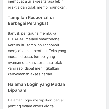
membuat alur akses terasa lebih
praktis dan tidak membingungkan.
Tampilan Responsif di
Berbagai Perangkat
Banyak pengguna membuka
LEBAH4D melalui smartphone.
Karena itu, tampilan responsif
menjadi aspek penting. Teks yang
mudah dibaca, tombol yang
nyaman ditekan, serta tata letak
yang rapi dapat meningkatkan
kenyamanan akses harian.
Halaman Login yang Mudah
Dipahami
Halaman login merupakan bagian
penting dalam akses digital.