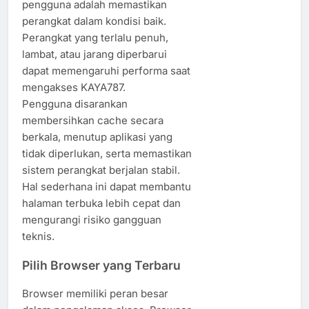
pengguna adalah memastikan
perangkat dalam kondisi baik.
Perangkat yang terlalu penuh,
lambat, atau jarang diperbarui
dapat memengaruhi performa saat
mengakses KAYA787.
Pengguna disarankan
membersihkan cache secara
berkala, menutup aplikasi yang
tidak diperlukan, serta memastikan
sistem perangkat berjalan stabil.
Hal sederhana ini dapat membantu
halaman terbuka lebih cepat dan
mengurangi risiko gangguan
teknis.
Pilih Browser yang Terbaru
Browser memiliki peran besar