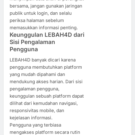
bersama, jangan gunakan jaringan
publik untuk login, dan selalu
periksa halaman sebelum
memasukkan informasi penting.
Keunggulan LEBAH4D dari
Sisi Pengalaman
Pengguna
LEBAH4D banyak dicari karena
pengguna membutuhkan platform
yang mudah dipahami dan
mendukung akses harian. Dari sisi
pengalaman pengguna,
keunggulan sebuah platform dapat
dilihat dari kemudahan navigasi,
responsivitas mobile, dan
kejelasan informasi.
Pengguna yang terbiasa
mengakses platform secara rutin