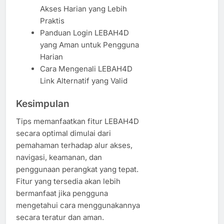
Akses Harian yang Lebih
Praktis
Panduan Login LEBAH4D
yang Aman untuk Pengguna
Harian
Cara Mengenali LEBAH4D
Link Alternatif yang Valid
Kesimpulan
Tips memanfaatkan fitur LEBAH4D
secara optimal dimulai dari
pemahaman terhadap alur akses,
navigasi, keamanan, dan
penggunaan perangkat yang tepat.
Fitur yang tersedia akan lebih
bermanfaat jika pengguna
mengetahui cara menggunakannya
secara teratur dan aman.