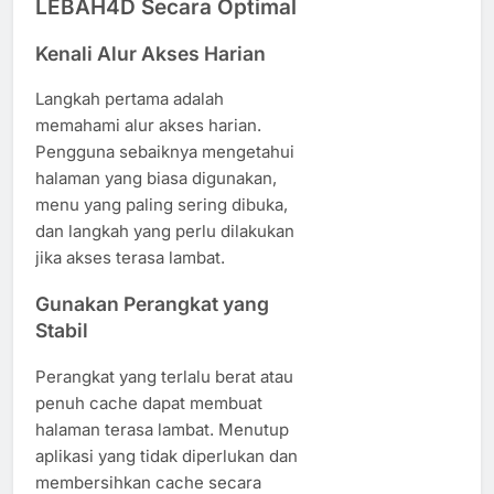
LEBAH4D Secara Optimal
Kenali Alur Akses Harian
Langkah pertama adalah
memahami alur akses harian.
Pengguna sebaiknya mengetahui
halaman yang biasa digunakan,
menu yang paling sering dibuka,
dan langkah yang perlu dilakukan
jika akses terasa lambat.
Gunakan Perangkat yang
Stabil
Perangkat yang terlalu berat atau
penuh cache dapat membuat
halaman terasa lambat. Menutup
aplikasi yang tidak diperlukan dan
membersihkan cache secara