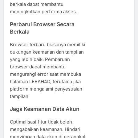
berkala dapat membantu
meningkatkan performa akses.
Perbarui Browser Secara
Berkala
Browser terbaru biasanya memiliki
dukungan keamanan dan tampilan
yang lebih baik. Pembaruan
browser dapat membantu
mengurangi error saat membuka
halaman LEBAH4D, terutama jika
platform mengalami penyesuaian
tampilan.
Jaga Keamanan Data Akun
Optimalisasi fitur tidak boleh
mengabaikan keamanan. Hindari
menyimpan data akun di perangkat