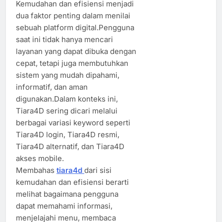
Kemudahan dan efisiensi menjadi
dua faktor penting dalam menilai
sebuah platform digital.Pengguna
saat ini tidak hanya mencari
layanan yang dapat dibuka dengan
cepat, tetapi juga membutuhkan
sistem yang mudah dipahami,
informatif, dan aman
digunakan.Dalam konteks ini,
Tiara4D sering dicari melalui
berbagai variasi keyword seperti
Tiara4D login, Tiara4D resmi,
Tiara4D alternatif, dan Tiara4D
akses mobile.
Membahas
tiara4d
dari sisi
kemudahan dan efisiensi berarti
melihat bagaimana pengguna
dapat memahami informasi,
menjelajahi menu, membaca