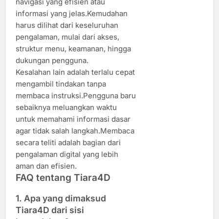
navigasi yang efisien atau
informasi yang jelas.Kemudahan
harus dilihat dari keseluruhan
pengalaman, mulai dari akses,
struktur menu, keamanan, hingga
dukungan pengguna.
Kesalahan lain adalah terlalu cepat
mengambil tindakan tanpa
membaca instruksi.Pengguna baru
sebaiknya meluangkan waktu
untuk memahami informasi dasar
agar tidak salah langkah.Membaca
secara teliti adalah bagian dari
pengalaman digital yang lebih
aman dan efisien.
FAQ tentang Tiara4D
1. Apa yang dimaksud
Tiara4D dari sisi