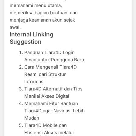
memahami menu utama,
memeriksa bagian bantuan, dan
menjaga keamanan akun sejak
awal.
Internal Linking
Suggestion
Panduan Tiara4D Login
Aman untuk Pengguna Baru
Cara Mengenali Tiara4D
Resmi dari Struktur
Informasi
Tiara4D Alternatif dan Tips
Menilai Akses Digital
Memahami Fitur Bantuan
Tiara4D agar Navigasi Lebih
Mudah
Tiara4D Mobile dan
Efisiensi Akses melalui