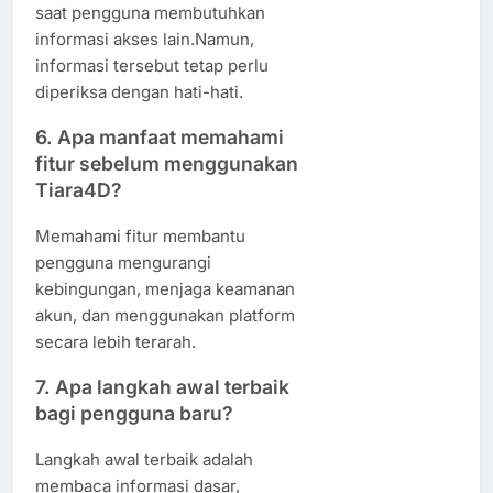
saat pengguna membutuhkan
informasi akses lain.Namun,
informasi tersebut tetap perlu
diperiksa dengan hati-hati.
6. Apa manfaat memahami
fitur sebelum menggunakan
Tiara4D?
Memahami fitur membantu
pengguna mengurangi
kebingungan, menjaga keamanan
akun, dan menggunakan platform
secara lebih terarah.
7. Apa langkah awal terbaik
bagi pengguna baru?
Langkah awal terbaik adalah
membaca informasi dasar,