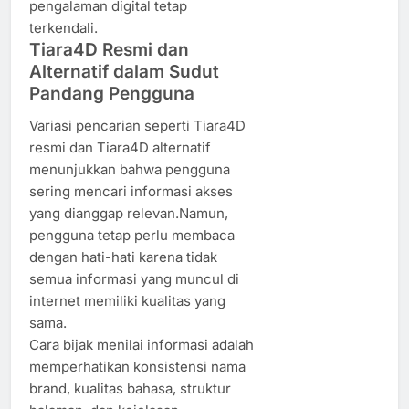
pengalaman digital tetap
terkendali.
Tiara4D Resmi dan
Alternatif dalam Sudut
Pandang Pengguna
Variasi pencarian seperti Tiara4D
resmi dan Tiara4D alternatif
menunjukkan bahwa pengguna
sering mencari informasi akses
yang dianggap relevan.Namun,
pengguna tetap perlu membaca
dengan hati-hati karena tidak
semua informasi yang muncul di
internet memiliki kualitas yang
sama.
Cara bijak menilai informasi adalah
memperhatikan konsistensi nama
brand, kualitas bahasa, struktur