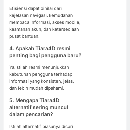
Efisiensi dapat dinilai dari
kejelasan navigasi, kemudahan
membaca informasi, akses mobile,
keamanan akun, dan ketersediaan
pusat bantuan.
4. Apakah Tiara4D resmi
penting bagi pengguna baru?
Ya.Istilah resmi menunjukkan
kebutuhan pengguna terhadap
informasi yang konsisten, jelas,
dan lebih mudah dipahami.
5. Mengapa Tiara4D
alternatif sering muncul
dalam pencarian?
Istilah alternatif biasanya dicari