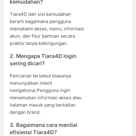
kemudahan?
Tiara4D dari sisi kemudahan
berarti bagaimana pengguna
memahami akses, menu, informasi
akun, dan fitur bantuan secara
praktis tanpa kebingungan.
2. Mengapa Tiara4D login
sering dicari?
Pencarian tersebut biasanya
menunjukkan intent
navigational.Pengguna ingin
menemukan informasi akses atau
halaman masuk yang berkaitan
dengan brand.
3. Bagaimana cara menilai
efisiensi Tiara4D?