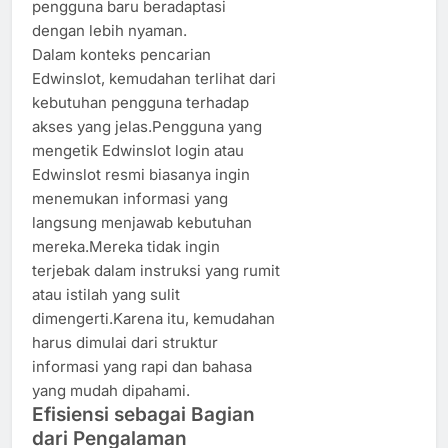
pengguna baru beradaptasi
dengan lebih nyaman.
Dalam konteks pencarian
Edwinslot, kemudahan terlihat dari
kebutuhan pengguna terhadap
akses yang jelas.Pengguna yang
mengetik Edwinslot login atau
Edwinslot resmi biasanya ingin
menemukan informasi yang
langsung menjawab kebutuhan
mereka.Mereka tidak ingin
terjebak dalam instruksi yang rumit
atau istilah yang sulit
dimengerti.Karena itu, kemudahan
harus dimulai dari struktur
informasi yang rapi dan bahasa
yang mudah dipahami.
Efisiensi sebagai Bagian
dari Pengalaman