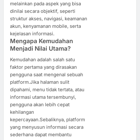
melainkan pada aspek yang bisa
dinilai secara objektif, seperti
struktur akses, navigasi, keamanan
akun, kenyamanan mobile, serta
kejelasan informasi.
Mengapa Kemudahan
Menjadi Nilai Utama?
Kemudahan adalah salah satu
faktor pertama yang dirasakan
pengguna saat mengenal sebuah
platform.Jika halaman sulit
dipahami, menu tidak tertata, atau
informasi utama tersembunyi,
pengguna akan lebih cepat
kehilangan
kepercayaan.Sebaliknya, platform
yang menyusun informasi secara
sederhana dapat membantu