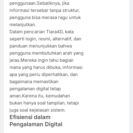
penggunaan.Sebaliknya, jika
informasi tersebar tanpa struktur,
pengguna bisa merasa ragu untuk
melanjutkan.
Dalam pencarian Tiara4D, kata
seperti login, resmi, alternatif, dan
panduan menunjukkan bahwa
pengguna membutuhkan arah yang
jelas.Mereka ingin tahu bagian
mana yang harus dibuka, informasi
apa yang perlu diperhatikan, dan
bagaimana memastikan
pengalaman digital tetap
aman.Karena itu, kemudahan
bukan hanya soal tampilan, tetapi
juga soal kejelasan sistem.
Efisiensi dalam
Pengalaman Digital