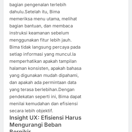
bagian pengenalan terlebih
dahulu.Setelah itu, Bima
memeriksa menu utama, melihat
bagian bantuan, dan membaca
instruksi keamanan sebelum
menggunakan fitur lebih jauh.
Bima tidak langsung percaya pada
setiap informasi yang muncul.Ia
memperhatikan apakah tampilan
halaman konsisten, apakah bahasa
yang digunakan mudah dipahami,
dan apakah ada permintaan data
yang terasa berlebihan.Dengan
pendekatan seperti ini, Bima dapat
menilai kemudahan dan efisiensi
secara lebih objektif.
Insight UX: Efisiensi Harus
Mengurangi Beban
Berpikir