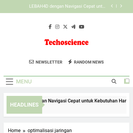
Skip
Mengenal Konsep Layanan Digital yang
to
Dikembangkan oleh EDWINSLOT
content
Mengenal Konsep Layanan Digital yang
Dikembangkan oleh LEBAH4D
EDWINSLOT dengan Navigasi Cepat untuk
Kebutuhan Harian
LEBAH4D dengan Navigasi Cepat untuk
Kebutuhan Harian
Techoscience
Dapatkan Berita Terbaru Dalam
Mengenal Konsep Layanan Digital yang
NEWSLETTER
RANDOM NEWS
Dikembangkan oleh EDWINSLOT
Teknologi Dan Sains Di Techo Science.
Mengenal Konsep Layanan Digital yang
Update Harian Untuk Para Penggemar
Dikembangkan oleh LEBAH4D
MENU
Sains.
DWINSLOT dengan Navigasi Cepat untuk Kebutuhan Harian
HEADLINES
Weeks Ago
Home
optimalisasi jaringan