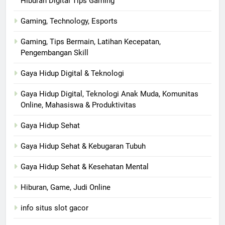
Hiburan Digital Tips Gaming
Gaming, Technology, Esports
Gaming, Tips Bermain, Latihan Kecepatan,
Pengembangan Skill
Gaya Hidup Digital & Teknologi
Gaya Hidup Digital, Teknologi Anak Muda, Komunitas
Online, Mahasiswa & Produktivitas
Gaya Hidup Sehat
Gaya Hidup Sehat & Kebugaran Tubuh
Gaya Hidup Sehat & Kesehatan Mental
Hiburan, Game, Judi Online
info situs slot gacor