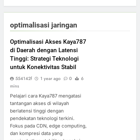
optimalisasi jaringan
Optimalisasi Akses Kaya787
di Daerah dengan Latensi
Tinggi: Strategi Teknologi
untuk Konektivitas Stabil
554142f
1 year ago
0
6
mins
Pelajari cara Kaya787 mengatasi
tantangan akses di wilayah
berlatensi tinggi dengan
pendekatan teknologi terkini.
Fokus pada CDN, edge computing,
dan kompresi data yang