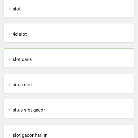
slot
4d slot
slot dana
situs slot
situs slot gacor
slot gacor hari ini