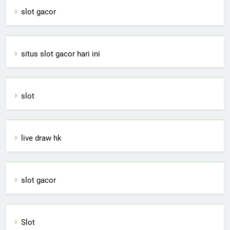
slot gacor
situs slot gacor hari ini
slot
live draw hk
slot gacor
Slot