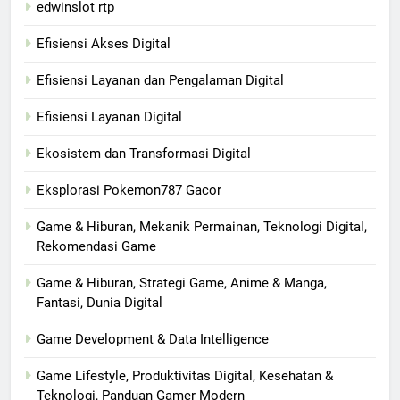
edwinslot rtp
Efisiensi Akses Digital
Efisiensi Layanan dan Pengalaman Digital
Efisiensi Layanan Digital
Ekosistem dan Transformasi Digital
Eksplorasi Pokemon787 Gacor
Game & Hiburan, Mekanik Permainan, Teknologi Digital,
Rekomendasi Game
Game & Hiburan, Strategi Game, Anime & Manga,
Fantasi, Dunia Digital
Game Development & Data Intelligence
Game Lifestyle, Produktivitas Digital, Kesehatan &
Teknologi, Panduan Gamer Modern