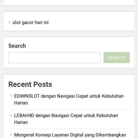
slot gacor hari ini
Search
SEARCH
Recent Posts
EDWINSLOT dengan Navigasi Cepat untuk Kebutuhan
Harian
LEBAH4D dengan Navigasi Cepat untuk Kebutuhan
Harian
Mengenal Konsep Layanan Digital yang Dikembangkan