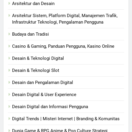
Arsitektur dan Desain
Arsitektur Sistem, Platform Digital, Manajemen Trafik,
Infrastruktur Teknologi, Pengalaman Pengguna
Budaya dan Tradisi
Casino & Gaming, Panduan Pengguna, Kasino Online
Desain & Teknologi Digital
Desain & Teknologi Slot
Desain dan Pengalaman Digital
Desain Digital & User Experience
Desain Digital dan Informasi Pengguna
Digital Trends | Misteri Internet | Branding & Komunitas
Dunia Game & RPG Anime & Pop Culture Strategi