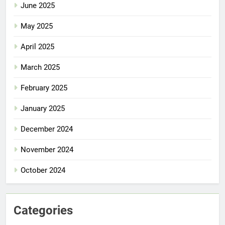
June 2025
May 2025
April 2025
March 2025
February 2025
January 2025
December 2024
November 2024
October 2024
Categories