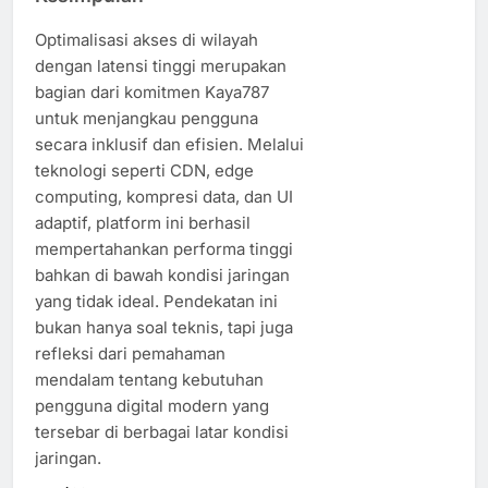
Optimalisasi akses di wilayah
dengan latensi tinggi merupakan
bagian dari komitmen Kaya787
untuk menjangkau pengguna
secara inklusif dan efisien. Melalui
teknologi seperti CDN, edge
computing, kompresi data, dan UI
adaptif, platform ini berhasil
mempertahankan performa tinggi
bahkan di bawah kondisi jaringan
yang tidak ideal. Pendekatan ini
bukan hanya soal teknis, tapi juga
refleksi dari pemahaman
mendalam tentang kebutuhan
pengguna digital modern yang
tersebar di berbagai latar kondisi
jaringan.