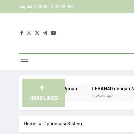
Skip
August 7, 2026
9:47:29 PM
to
content
Tec
Dapatkan 
untuk Kebutuhan Harian
LEBAH4D dengan Navigasi Cepa
2 Weeks Ago
HEADLINES
Home
Optimisasi Sistem