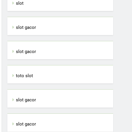
slot
slot gacor
slot gacor
toto slot
slot gacor
slot gacor