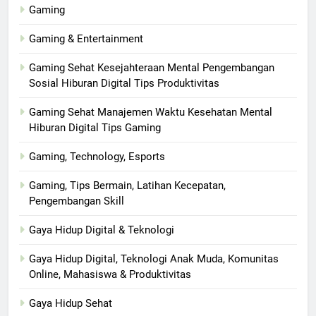
Gaming
Gaming & Entertainment
Gaming Sehat Kesejahteraan Mental Pengembangan
Sosial Hiburan Digital Tips Produktivitas
Gaming Sehat Manajemen Waktu Kesehatan Mental
Hiburan Digital Tips Gaming
Gaming, Technology, Esports
Gaming, Tips Bermain, Latihan Kecepatan,
Pengembangan Skill
Gaya Hidup Digital & Teknologi
Gaya Hidup Digital, Teknologi Anak Muda, Komunitas
Online, Mahasiswa & Produktivitas
Gaya Hidup Sehat