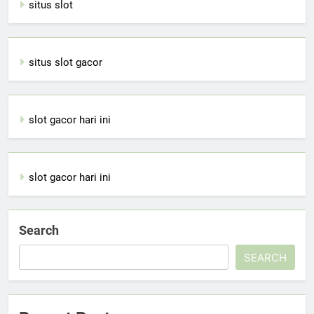
situs slot
situs slot gacor
slot gacor hari ini
slot gacor hari ini
Search
SEARCH