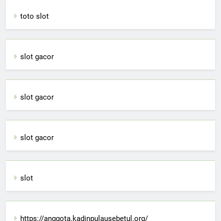
toto slot
slot gacor
slot gacor
slot gacor
slot
https://anggota.kadinpulausebetul.org/