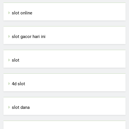
slot online
slot gacor hari ini
slot
4d slot
slot dana