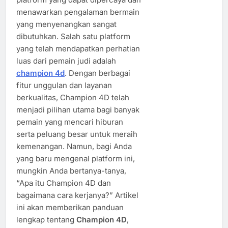
menawarkan pengalaman bermain
yang menyenangkan sangat
dibutuhkan. Salah satu platform
yang telah mendapatkan perhatian
luas dari pemain judi adalah
champion 4d
. Dengan berbagai
fitur unggulan dan layanan
berkualitas, Champion 4D telah
menjadi pilihan utama bagi banyak
pemain yang mencari hiburan
serta peluang besar untuk meraih
kemenangan. Namun, bagi Anda
yang baru mengenal platform ini,
mungkin Anda bertanya-tanya,
“Apa itu Champion 4D dan
bagaimana cara kerjanya?” Artikel
ini akan memberikan panduan
lengkap tentang
Champion 4D
,