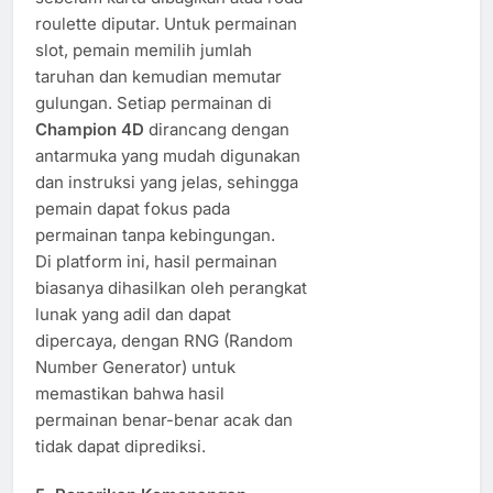
roulette diputar. Untuk permainan
slot, pemain memilih jumlah
taruhan dan kemudian memutar
gulungan. Setiap permainan di
Champion 4D
dirancang dengan
antarmuka yang mudah digunakan
dan instruksi yang jelas, sehingga
pemain dapat fokus pada
permainan tanpa kebingungan.
Di platform ini, hasil permainan
biasanya dihasilkan oleh perangkat
lunak yang adil dan dapat
dipercaya, dengan RNG (Random
Number Generator) untuk
memastikan bahwa hasil
permainan benar-benar acak dan
tidak dapat diprediksi.