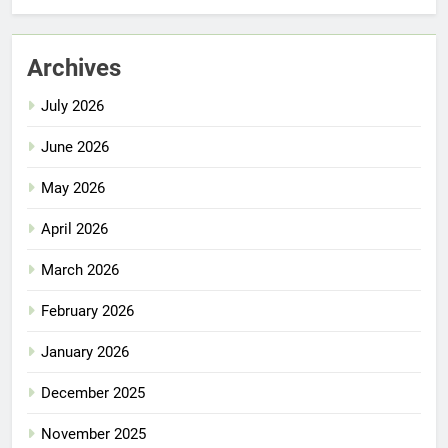
Archives
July 2026
June 2026
May 2026
April 2026
March 2026
February 2026
January 2026
December 2025
November 2025