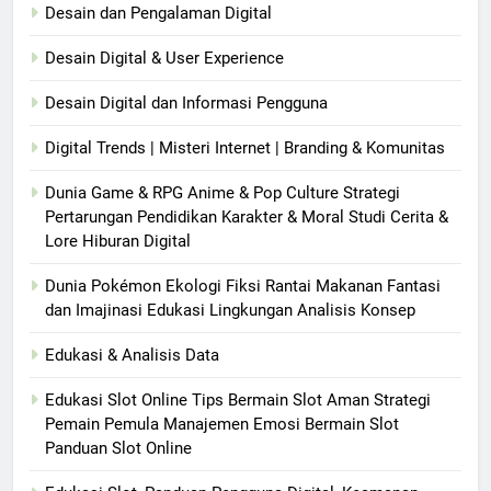
Desain dan Pengalaman Digital
Desain Digital & User Experience
Desain Digital dan Informasi Pengguna
Digital Trends | Misteri Internet | Branding & Komunitas
Dunia Game & RPG Anime & Pop Culture Strategi
Pertarungan Pendidikan Karakter & Moral Studi Cerita &
Lore Hiburan Digital
Dunia Pokémon Ekologi Fiksi Rantai Makanan Fantasi
dan Imajinasi Edukasi Lingkungan Analisis Konsep
Edukasi & Analisis Data
Edukasi Slot Online Tips Bermain Slot Aman Strategi
Pemain Pemula Manajemen Emosi Bermain Slot
Panduan Slot Online