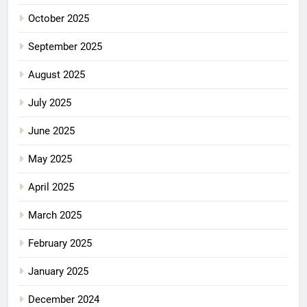
October 2025
September 2025
August 2025
July 2025
June 2025
May 2025
April 2025
March 2025
February 2025
January 2025
December 2024