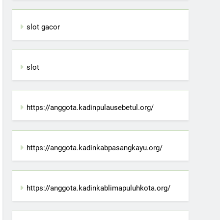
slot gacor
slot
https://anggota.kadinpulausebetul.org/
https://anggota.kadinkabpasangkayu.org/
https://anggota.kadinkablimapuluhkota.org/