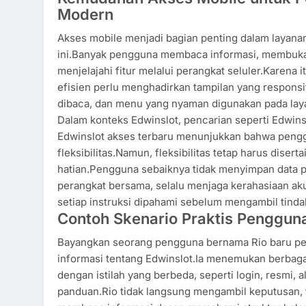
Modern
Akses mobile menjadi bagian penting dalam layanan 
ini.Banyak pengguna membaca informasi, membuka
menjelajahi fitur melalui perangkat seluler.Karena i
efisien perlu menghadirkan tampilan yang responsi
dibaca, dan menu yang nyaman digunakan pada laya
Dalam konteks Edwinslot, pencarian seperti Edwins
Edwinslot akses terbaru menunjukkan bahwa peng
fleksibilitas.Namun, fleksibilitas tetap harus diserta
hatian.Pengguna sebaiknya tidak menyimpan data 
perangkat bersama, selalu menjaga kerahasiaan ak
setiap instruksi dipahami sebelum mengambil tinda
Contoh Skenario Praktis Penggun
Bayangkan seorang pengguna bernama Rio baru per
informasi tentang Edwinslot.Ia menemukan berbaga
dengan istilah yang berbeda, seperti login, resmi, al
panduan.Rio tidak langsung mengambil keputusan, 