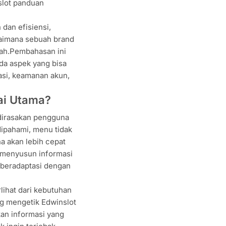
nslot panduan
 dan efisiensi,
aimana sebuah brand
rah.Pembahasan ini
ada aspek yang bisa
igasi, keamanan akun,
ai Utama?
 dirasakan pengguna
dipahami, menu tidak
a akan lebih cepat
 menyusun informasi
beradaptasi dengan
lihat dari kebutuhan
g mengetik Edwinslot
kan informasi yang