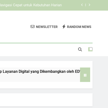
vigasi Cepat untuk Kebutuhan Harian
l yang Dikembangkan oleh EDWINSLOT
ital yang Dikembangkan oleh LEBAH4D
NEWSLETTER
RANDOM NEWS
vigasi Cepat untuk Kebutuhan Harian
pdate Harian Untuk Para Penggemar Sains.
vigasi Cepat untuk Kebutuhan Harian
l yang Dikembangkan oleh EDWINSLOT
ital yang Dikembangkan oleh LEBAH4D
igital yang Dikembangkan oleh EDWINSLOT
Mengenal K
3 Weeks Ago