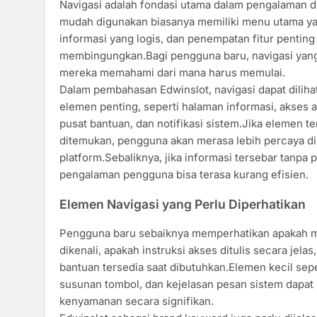
Navigasi adalah fondasi utama dalam pengalaman di
mudah digunakan biasanya memiliki menu utama yan
informasi yang logis, dan penempatan fitur penting
membingungkan.Bagi pengguna baru, navigasi yan
mereka memahami dari mana harus memulai.
Dalam pembahasan Edwinslot, navigasi dapat diliha
elemen penting, seperti halaman informasi, akses 
pusat bantuan, dan notifikasi sistem.Jika elemen 
ditemukan, pengguna akan merasa lebih percaya dir
platform.Sebaliknya, jika informasi tersebar tanpa p
pengalaman pengguna bisa terasa kurang efisien.
Elemen Navigasi yang Perlu Diperhatikan
Pengguna baru sebaiknya memperhatikan apakah
dikenali, apakah instruksi akses ditulis secara jela
bantuan tersedia saat dibutuhkan.Elemen kecil sepe
susunan tombol, dan kejelasan pesan sistem dapa
kenyamanan secara signifikan.