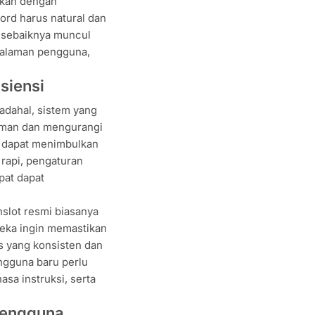
skan dengan
rd harus natural dan
d sebaiknya muncul
galaman pengguna,
siensi
adahal, sistem yang
aman dan mengurangi
as dapat menimbulkan
 rapi, pengaturan
pat dapat
slot resmi biasanya
reka ingin memastikan
as yang konsisten dan
engguna baru perlu
sa instruksi, serta
Pengguna