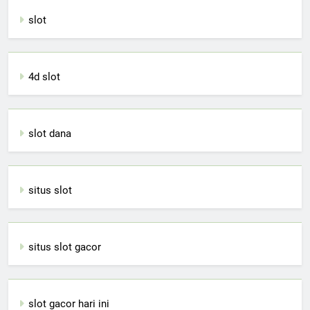
slot
4d slot
slot dana
situs slot
situs slot gacor
slot gacor hari ini