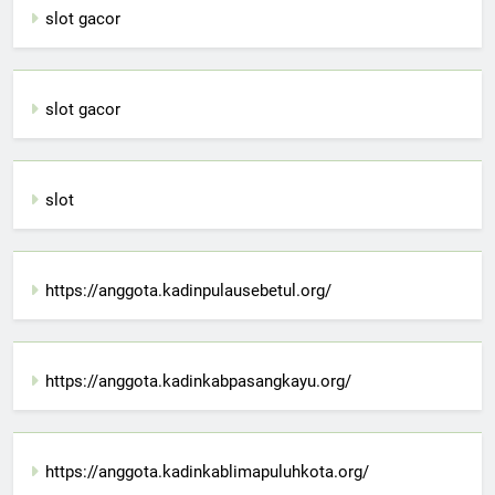
slot gacor
slot gacor
slot
https://anggota.kadinpulausebetul.org/
https://anggota.kadinkabpasangkayu.org/
https://anggota.kadinkablimapuluhkota.org/