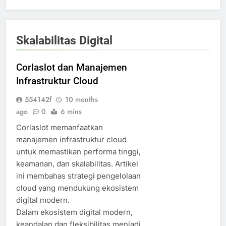
Skalabilitas Digital
Corlaslot dan Manajemen
Infrastruktur Cloud
554142f
10 months
ago
0
6 mins
Corlaslot memanfaatkan
manajemen infrastruktur cloud
untuk memastikan performa tinggi,
keamanan, dan skalabilitas. Artikel
ini membahas strategi pengelolaan
cloud yang mendukung ekosistem
digital modern.
Dalam ekosistem digital modern,
keandalan dan fleksibilitas menjadi