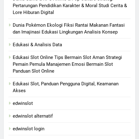
Pertarungan Pendidikan Karakter & Moral Studi Cerita &
Lore Hiburan Digital
Dunia Pokémon Ekologi Fiksi Rantai Makanan Fantasi
dan Imajinasi Edukasi Lingkungan Analisis Konsep
Edukasi & Analisis Data
Edukasi Slot Online Tips Bermain Slot Aman Strategi
Pemain Pemula Manajemen Emosi Bermain Slot
Panduan Slot Online
Edukasi Slot, Panduan Pengguna Digital, Keamanan
Akses
edwinslot
edwinslot alternatif
edwinslot login