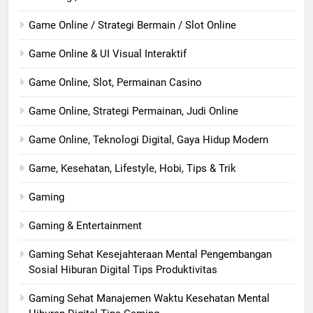
Game Online / Strategi Bermain / Slot Online
Game Online & UI Visual Interaktif
Game Online, Slot, Permainan Casino
Game Online, Strategi Permainan, Judi Online
Game Online, Teknologi Digital, Gaya Hidup Modern
Game, Kesehatan, Lifestyle, Hobi, Tips & Trik
Gaming
Gaming & Entertainment
Gaming Sehat Kesejahteraan Mental Pengembangan
Sosial Hiburan Digital Tips Produktivitas
Gaming Sehat Manajemen Waktu Kesehatan Mental