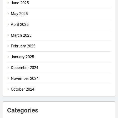
June 2025
May 2025
April 2025
March 2025
February 2025
January 2025
December 2024
November 2024
October 2024
Categories