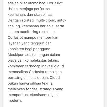
adalah pilar utama bagi Corlaslot
dalam menjaga performa,
keamanan, dan skalabilitas.
Dengan strategi multi-cloud, auto-
scaling, keamanan berlapis, serta
sistem monitoring real-time,
Corlaslot mampu memberikan
layanan yang tangguh dan
konsisten bagi pengguna.
Meskipun ada tantangan dalam
biaya dan kompleksitas teknis,
komitmen terhadap inovasi cloud
memastikan Corlaslot tetap siap
bersaing di masa depan. Cloud
bukan hanya pilihan teknis,
melainkan fondasi strategis yang
memperkuat ekosistem digital
modern.