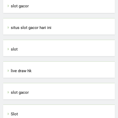
slot gacor
situs slot gacor hari ini
slot
live draw hk
slot gacor
Slot