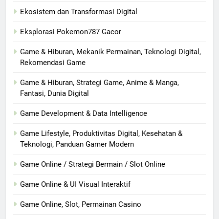
Ekosistem dan Transformasi Digital
Eksplorasi Pokemon787 Gacor
Game & Hiburan, Mekanik Permainan, Teknologi Digital,
Rekomendasi Game
Game & Hiburan, Strategi Game, Anime & Manga,
Fantasi, Dunia Digital
Game Development & Data Intelligence
Game Lifestyle, Produktivitas Digital, Kesehatan &
Teknologi, Panduan Gamer Modern
Game Online / Strategi Bermain / Slot Online
Game Online & UI Visual Interaktif
Game Online, Slot, Permainan Casino