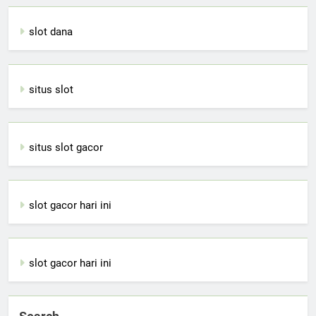
slot dana
situs slot
situs slot gacor
slot gacor hari ini
slot gacor hari ini