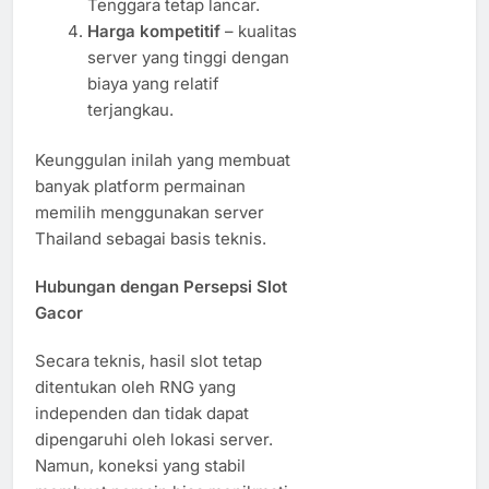
Tenggara tetap lancar.
Harga kompetitif
– kualitas
server yang tinggi dengan
biaya yang relatif
terjangkau.
Keunggulan inilah yang membuat
banyak platform permainan
memilih menggunakan server
Thailand sebagai basis teknis.
Hubungan dengan Persepsi Slot
Gacor
Secara teknis, hasil slot tetap
ditentukan oleh RNG yang
independen dan tidak dapat
dipengaruhi oleh lokasi server.
Namun, koneksi yang stabil