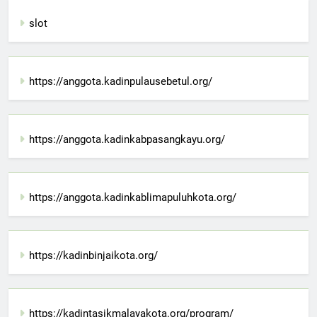
slot
https://anggota.kadinpulausebetul.org/
https://anggota.kadinkabpasangkayu.org/
https://anggota.kadinkablimapuluhkota.org/
https://kadinbinjaikota.org/
https://kadintasikmalayakota.org/program/