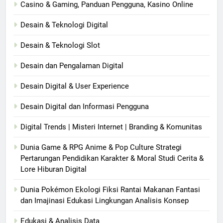
Casino & Gaming, Panduan Pengguna, Kasino Online
Desain & Teknologi Digital
Desain & Teknologi Slot
Desain dan Pengalaman Digital
Desain Digital & User Experience
Desain Digital dan Informasi Pengguna
Digital Trends | Misteri Internet | Branding & Komunitas
Dunia Game & RPG Anime & Pop Culture Strategi
Pertarungan Pendidikan Karakter & Moral Studi Cerita &
Lore Hiburan Digital
Dunia Pokémon Ekologi Fiksi Rantai Makanan Fantasi
dan Imajinasi Edukasi Lingkungan Analisis Konsep
Edukasi & Analisis Data