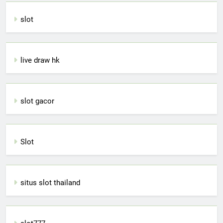
slot
live draw hk
slot gacor
Slot
situs slot thailand