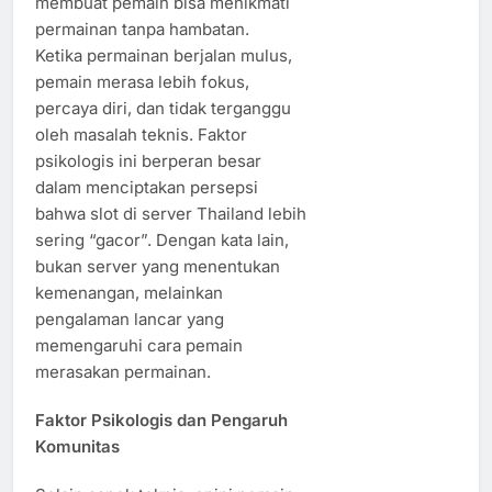
membuat pemain bisa menikmati
permainan tanpa hambatan.
Ketika permainan berjalan mulus,
pemain merasa lebih fokus,
percaya diri, dan tidak terganggu
oleh masalah teknis. Faktor
psikologis ini berperan besar
dalam menciptakan persepsi
bahwa slot di server Thailand lebih
sering “gacor”. Dengan kata lain,
bukan server yang menentukan
kemenangan, melainkan
pengalaman lancar yang
memengaruhi cara pemain
merasakan permainan.
Faktor Psikologis dan Pengaruh
Komunitas