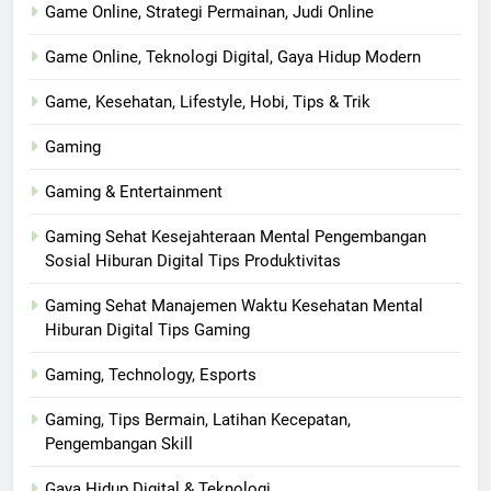
Game Online, Strategi Permainan, Judi Online
Game Online, Teknologi Digital, Gaya Hidup Modern
Game, Kesehatan, Lifestyle, Hobi, Tips & Trik
Gaming
Gaming & Entertainment
Gaming Sehat Kesejahteraan Mental Pengembangan
Sosial Hiburan Digital Tips Produktivitas
Gaming Sehat Manajemen Waktu Kesehatan Mental
Hiburan Digital Tips Gaming
Gaming, Technology, Esports
Gaming, Tips Bermain, Latihan Kecepatan,
Pengembangan Skill
Gaya Hidup Digital & Teknologi