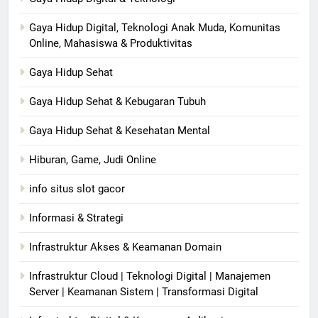
Gaya Hidup Digital, Teknologi Anak Muda, Komunitas
Online, Mahasiswa & Produktivitas
Gaya Hidup Sehat
Gaya Hidup Sehat & Kebugaran Tubuh
Gaya Hidup Sehat & Kesehatan Mental
Hiburan, Game, Judi Online
info situs slot gacor
Informasi & Strategi
Infrastruktur Akses & Keamanan Domain
Infrastruktur Cloud | Teknologi Digital | Manajemen
Server | Keamanan Sistem | Transformasi Digital