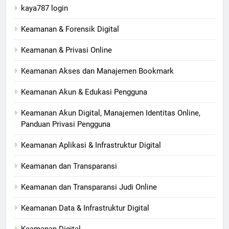
kaya787 login
Keamanan & Forensik Digital
Keamanan & Privasi Online
Keamanan Akses dan Manajemen Bookmark
Keamanan Akun & Edukasi Pengguna
Keamanan Akun Digital, Manajemen Identitas Online,
Panduan Privasi Pengguna
Keamanan Aplikasi & Infrastruktur Digital
Keamanan dan Transparansi
Keamanan dan Transparansi Judi Online
Keamanan Data & Infrastruktur Digital