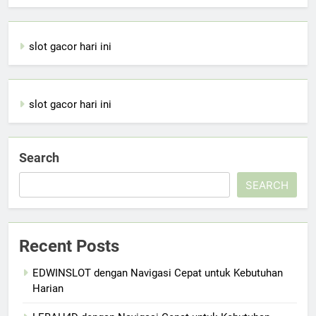
slot gacor hari ini
slot gacor hari ini
Search
SEARCH
Recent Posts
EDWINSLOT dengan Navigasi Cepat untuk Kebutuhan
Harian