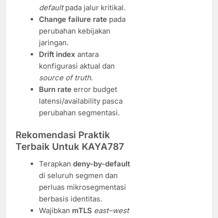
default
pada jalur kritikal.
Change failure rate
pada
perubahan kebijakan
jaringan.
Drift index
antara
konfigurasi aktual dan
source of truth
.
Burn rate
error budget
latensi/availability pasca
perubahan segmentasi.
Rekomendasi Praktik
Terbaik Untuk KAYA787
Terapkan
deny-by-default
di seluruh segmen dan
perluas mikrosegmentasi
berbasis identitas.
Wajibkan
mTLS
east–west