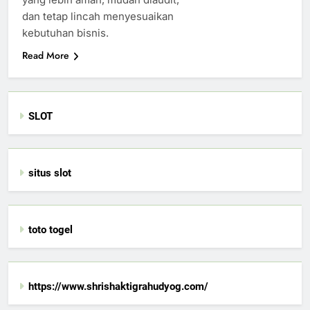
dan tetap lincah menyesuaikan
kebutuhan bisnis.
Read More
SLOT
situs slot
toto togel
https://www.shrishaktigrahudyog.com/