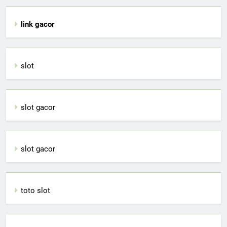
link gacor
slot
slot gacor
slot gacor
toto slot