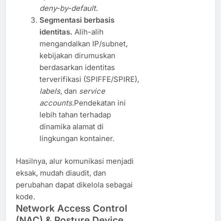
deny-by-default
.
Segmentasi berbasis
identitas.
Alih-alih
mengandalkan IP/subnet,
kebijakan dirumuskan
berdasarkan identitas
terverifikasi (SPIFFE/SPIRE),
labels
, dan
service
accounts
.Pendekatan ini
lebih tahan terhadap
dinamika alamat di
lingkungan kontainer.
Hasilnya, alur komunikasi menjadi
eksak, mudah diaudit, dan
perubahan dapat dikelola sebagai
kode.
Network Access Control
(NAC) & Posture Device