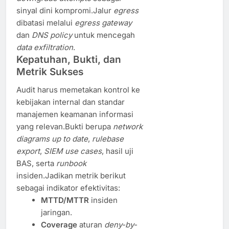
sinyal dini kompromi.Jalur
egress
dibatasi melalui
egress gateway
dan
DNS policy
untuk mencegah
data exfiltration
.
Kepatuhan, Bukti, dan
Metrik Sukses
Audit harus memetakan kontrol ke
kebijakan internal dan standar
manajemen keamanan informasi
yang relevan.Bukti berupa
network
diagrams up to date
,
rulebase
export
,
SIEM use cases
, hasil uji
BAS, serta
runbook
insiden.Jadikan metrik berikut
sebagai indikator efektivitas:
MTTD/MTTR
insiden
jaringan.
Coverage
aturan
deny-by-