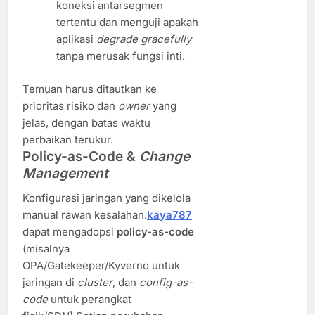
koneksi antarsegmen
tertentu dan menguji apakah
aplikasi
degrade gracefully
tanpa merusak fungsi inti.
Temuan harus ditautkan ke
prioritas risiko dan
owner
yang
jelas, dengan batas waktu
perbaikan terukur.
Policy-as-Code &
Change
Management
Konfigurasi jaringan yang dikelola
manual rawan kesalahan.
kaya787
dapat mengadopsi
policy-as-code
(misalnya
OPA/Gatekeeper/Kyverno untuk
jaringan di
cluster
, dan
config-as-
code
untuk perangkat