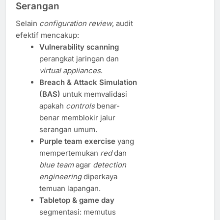
Serangan
Selain
configuration review
, audit
efektif mencakup:
Vulnerability scanning
perangkat jaringan dan
virtual appliances
.
Breach & Attack Simulation
(BAS)
untuk memvalidasi
apakah
controls
benar-
benar memblokir jalur
serangan umum.
Purple team exercise
yang
mempertemukan
red
dan
blue team
agar
detection
engineering
diperkaya
temuan lapangan.
Tabletop & game day
segmentasi: memutus