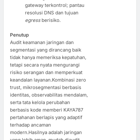
gateway terkontrol; pantau
resolusi DNS dan tujuan
egress
berisiko.
Penutup
Audit keamanan jaringan dan
segmentasi yang dirancang baik
tidak hanya memeriksa kepatuhan,
tetapi secara nyata mengurangi
risiko serangan dan memperkuat
keandalan layanan.Kombinasi zero
trust, mikrosegmentasi berbasis
identitas, observabilitas mendalam,
serta tata kelola perubahan
berbasis kode memberi KAYA787
pertahanan berlapis yang adaptif
terhadap ancaman
modern.Hasilnya adalah jaringan
yang lebih aman, mudah diaudit,