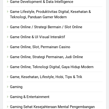
Game Development & Data Intelligence
Game Lifestyle, Produktivitas Digital, Kesehatan &
Teknologi, Panduan Gamer Modern
Game Online / Strategi Bermain / Slot Online
Game Online & UI Visual Interaktif
Game Online, Slot, Permainan Casino
Game Online, Strategi Permainan, Judi Online
Game Online, Teknologi Digital, Gaya Hidup Modern
Game, Kesehatan, Lifestyle, Hobi, Tips & Trik
Gaming
Gaming & Entertainment
Gaming Sehat Kesejahteraan Mental Pengembangan