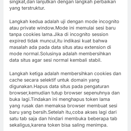
singkat,dan lanjutkan dengan langkah perbaikan
yang terstruktur.
Langkah kedua adalah uji dengan mode incognito
atau private window.Mode ini memulai sesi baru
tanpa cookies lama.Jika di incognito session
expired tidak muncul,itu indikasi kuat bahwa
masalah ada pada data situs atau extension di
mode normal.Solusinya adalah membersihkan
data situs agar sesi normal kembali stabil.
Langkah ketiga adalah membersihkan cookies dan
cache secara selektif untuk domain yang
digunakan.Hapus data situs pada pengaturan
browser,kemudian tutup browser sepenuhnya dan
buka lagi.Tindakan ini menghapus token lama
yang rusak dan memaksa browser membuat sesi
baru yang bersih.Setelah itu,coba akses lagi dari
satu tab saja dan hindari membuka beberapa tab
sekaligus,karena token bisa saling menimpa.