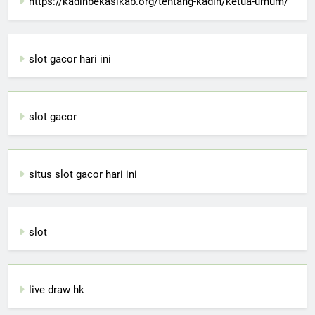
https://kadinbekasikab.org/tentang-kadin/ketua-umum/
slot gacor hari ini
slot gacor
situs slot gacor hari ini
slot
live draw hk