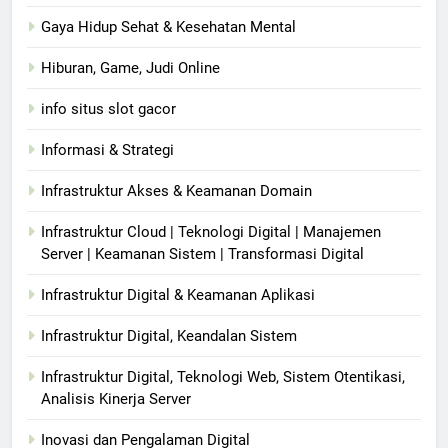
Gaya Hidup Sehat & Kesehatan Mental
Hiburan, Game, Judi Online
info situs slot gacor
Informasi & Strategi
Infrastruktur Akses & Keamanan Domain
Infrastruktur Cloud | Teknologi Digital | Manajemen
Server | Keamanan Sistem | Transformasi Digital
Infrastruktur Digital & Keamanan Aplikasi
Infrastruktur Digital, Keandalan Sistem
Infrastruktur Digital, Teknologi Web, Sistem Otentikasi,
Analisis Kinerja Server
Inovasi dan Pengalaman Digital