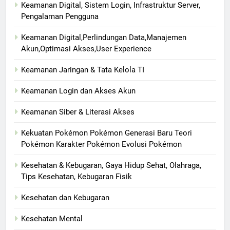
Keamanan Digital, Sistem Login, Infrastruktur Server,
Pengalaman Pengguna
Keamanan Digital,Perlindungan Data,Manajemen
Akun,Optimasi Akses,User Experience
Keamanan Jaringan & Tata Kelola TI
Keamanan Login dan Akses Akun
Keamanan Siber & Literasi Akses
Kekuatan Pokémon Pokémon Generasi Baru Teori
Pokémon Karakter Pokémon Evolusi Pokémon
Kesehatan & Kebugaran, Gaya Hidup Sehat, Olahraga,
Tips Kesehatan, Kebugaran Fisik
Kesehatan dan Kebugaran
Kesehatan Mental