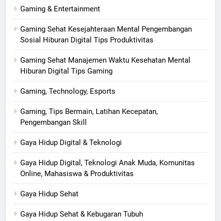
Gaming & Entertainment
Gaming Sehat Kesejahteraan Mental Pengembangan
Sosial Hiburan Digital Tips Produktivitas
Gaming Sehat Manajemen Waktu Kesehatan Mental
Hiburan Digital Tips Gaming
Gaming, Technology, Esports
Gaming, Tips Bermain, Latihan Kecepatan,
Pengembangan Skill
Gaya Hidup Digital & Teknologi
Gaya Hidup Digital, Teknologi Anak Muda, Komunitas
Online, Mahasiswa & Produktivitas
Gaya Hidup Sehat
Gaya Hidup Sehat & Kebugaran Tubuh