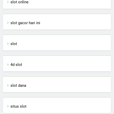
slot online
slot gacor hari ini
slot
4d slot
slot dana
situs slot