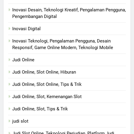
Inovasi Desain, Teknologi Kreatif, Pengalaman Pengguna,
Pengembangan Digital
Inovasi Digital
Inovasi Teknologi, Pengalaman Pengguna, Desain
Responsif, Game Online Modern, Teknologi Mobile
Judi Online
Judi Online, Slot Online, Hiburan
Judi Online, Slot Online, Tips & Trik
Judi Online, Slot, Kemenangan Slot
Judi Online, Slot, Tips & Trik
judi slot
Judi Slot Online, Teknologi Perjudian, Platform Judi