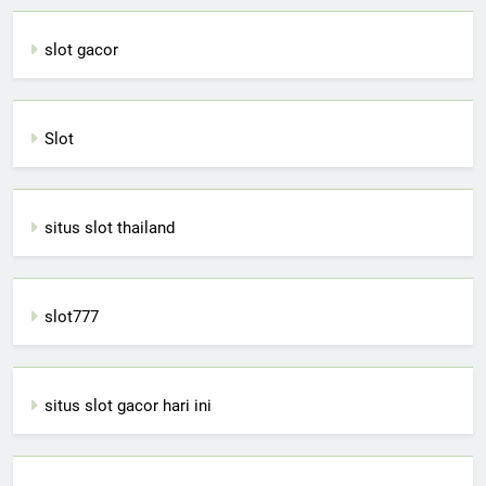
slot gacor
Slot
situs slot thailand
slot777
situs slot gacor hari ini