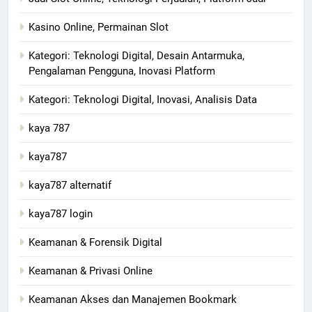
Kasino Online, Permainan Slot
Kategori: Teknologi Digital, Desain Antarmuka,
Pengalaman Pengguna, Inovasi Platform
Kategori: Teknologi Digital, Inovasi, Analisis Data
kaya 787
kaya787
kaya787 alternatif
kaya787 login
Keamanan & Forensik Digital
Keamanan & Privasi Online
Keamanan Akses dan Manajemen Bookmark