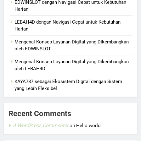
EDWINSLOT dengan Navigasi Cepat untuk Kebutuhan
Harian
LEBAH4D dengan Navigasi Cepat untuk Kebutuhan
Harian
Mengenal Konsep Layanan Digital yang Dikembangkan
oleh EDWINSLOT
Mengenal Konsep Layanan Digital yang Dikembangkan
oleh LEBAH4D
KAYA787 sebagai Ekosistem Digital dengan Sistem
yang Lebih Fleksibel
Recent Comments
A WordPress Commenter
on
Hello world!