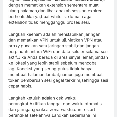
dengan mematikan extension sementara,muat
ulang halaman,dan lihat apakah session expired
berhenti.Jika ya,buat whitelist domain agar
extension tidak mengganggu proses sesi.
Langkah keenam adalah menstabilkan jaringan
dan mematikan VPN untuk uji.Matikan VPN atau
proxy,gunakan satu jaringan stabil,dan jangan
berpindah antara WiFi dan data seluler selama sesi
aktif.Jika Anda berada di area sinyal lemah,pindah
ke lokasi yang lebih stabil sebelum mencoba
lagi.Koneksi yang sering putus tidak hanya
membuat halaman lambat,namun juga membuat
token pembaruan sesi gagal terkirim,sehingga sesi
cepat habis.
Langkah ketujuh adalah cek waktu
perangkat.Aktifkan tanggal dan waktu otomatis
dari jaringan,periksa zona waktu,dan restart
perangkat setelahnya.Langkah sederhana ini