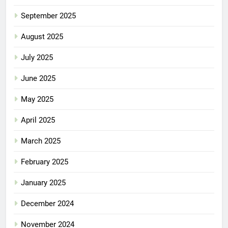
September 2025
August 2025
July 2025
June 2025
May 2025
April 2025
March 2025
February 2025
January 2025
December 2024
November 2024