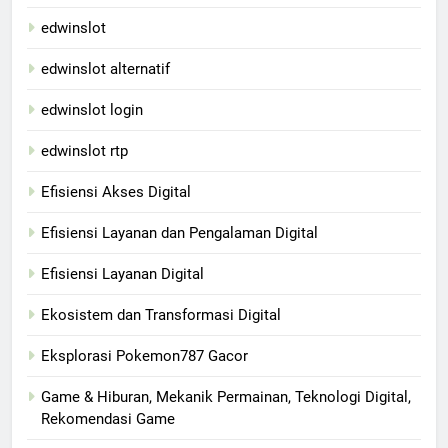
edwinslot
edwinslot alternatif
edwinslot login
edwinslot rtp
Efisiensi Akses Digital
Efisiensi Layanan dan Pengalaman Digital
Efisiensi Layanan Digital
Ekosistem dan Transformasi Digital
Eksplorasi Pokemon787 Gacor
Game & Hiburan, Mekanik Permainan, Teknologi Digital,
Rekomendasi Game