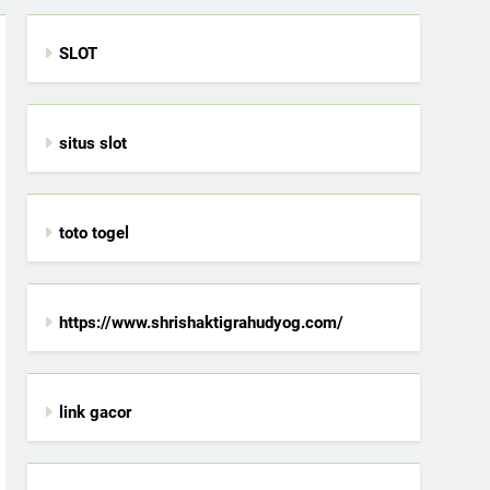
SLOT
situs slot
toto togel
https://www.shrishaktigrahudyog.com/
link gacor