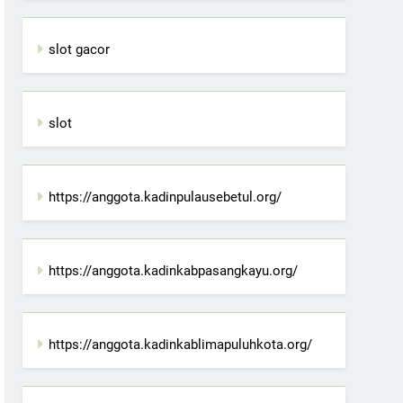
slot gacor
slot
https://anggota.kadinpulausebetul.org/
https://anggota.kadinkabpasangkayu.org/
https://anggota.kadinkablimapuluhkota.org/