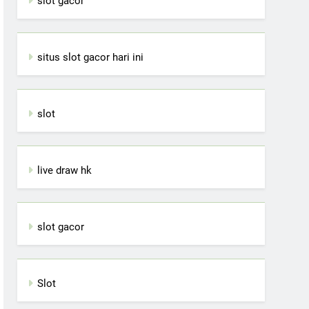
slot gacor
situs slot gacor hari ini
slot
live draw hk
slot gacor
Slot