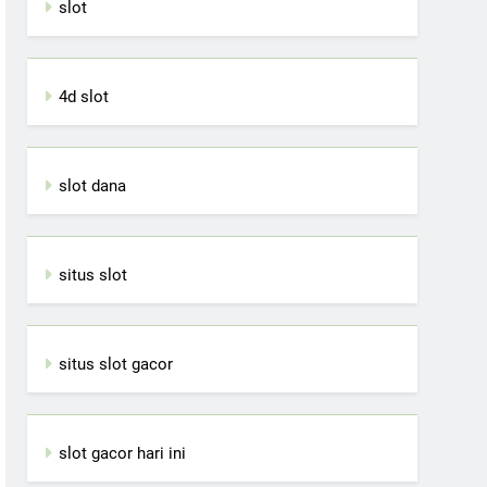
slot
4d slot
slot dana
situs slot
situs slot gacor
slot gacor hari ini