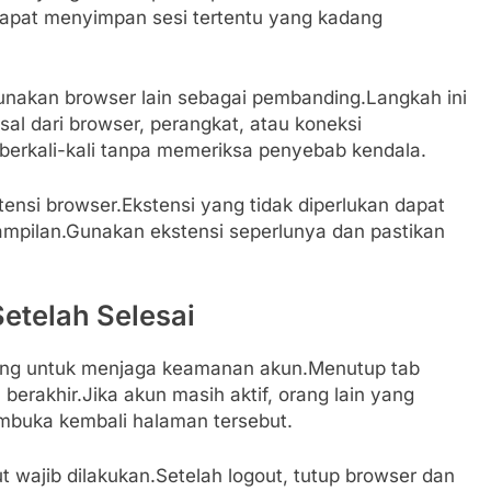
apat menyimpan sesi tertentu yang kadang
 gunakan browser lain sebagai pembanding.Langkah ini
l dari browser, perangkat, atau koneksi
berkali-kali tanpa memeriksa penyebab kendala.
tensi browser.Ekstensi yang tidak diperlukan dapat
pilan.Gunakan ekstensi seperlunya dan pastikan
etelah Selesai
ting untuk menjaga keamanan akun.Menutup tab
berakhir.Jika akun masih aktif, orang lain yang
mbuka kembali halaman tersebut.
 wajib dilakukan.Setelah logout, tutup browser dan