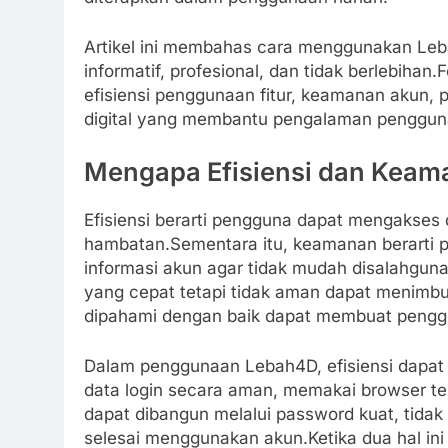
Artikel ini membahas cara menggunakan Le
informatif, profesional, dan tidak berlebiha
efisiensi penggunaan fitur, keamanan akun, pe
digital yang membantu pengalaman pengguna
Mengapa Efisiensi dan Keama
Efisiensi berarti pengguna dapat mengakse
hambatan.Sementara itu, keamanan berarti 
informasi akun agar tidak mudah disalahgun
yang cepat tetapi tidak aman dapat menimbu
dipahami dengan baik dapat membuat penggu
Dalam penggunaan Lebah4D, efisiensi dapat 
data login secara aman, memakai browser t
dapat dibangun melalui password kuat, tidak 
selesai menggunakan akun.Ketika dua hal i