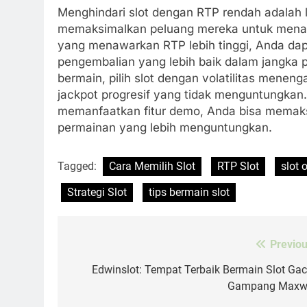
Menghindari slot dengan RTP rendah adalah l
memaksimalkan peluang mereka untuk menan
yang menawarkan RTP lebih tinggi, Anda da
pengembalian yang lebih baik dalam jangka 
bermain, pilih slot dengan volatilitas menen
jackpot progresif yang tidak menguntungkan
memanfaatkan fitur demo, Anda bisa memak
permainan yang lebih menguntungkan.
Tagged:
Cara Memilih Slot
RTP Slot
slot 
Strategi Slot
tips bermain slot
Previou
Post
navigation
Edwinslot: Tempat Terbaik Bermain Slot Gac
Gampang Maxw