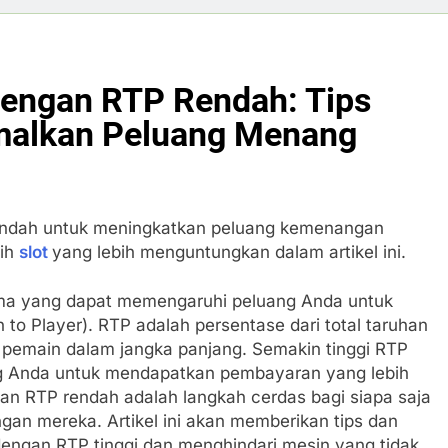
dengan RTP Rendah: Tips
malkan Peluang Menang
 rendah untuk meningkatkan peluang kemenangan
lih
slot
yang lebih menguntungkan dalam artikel ini.
tama yang dapat memengaruhi peluang Anda untuk
 to Player). RTP adalah persentase dari total taruhan
 pemain dalam jangka panjang. Semakin tinggi RTP
ang Anda untuk mendapatkan pembayaran yang lebih
ngan RTP rendah adalah langkah cerdas bagi siapa saja
n mereka. Artikel ini akan memberikan tips dan
dengan RTP tinggi dan menghindari mesin yang tidak