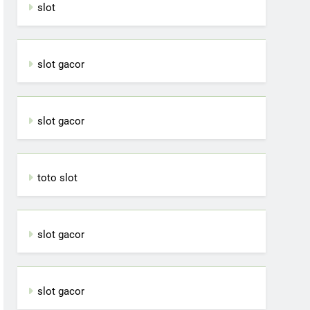
slot
slot gacor
slot gacor
toto slot
slot gacor
slot gacor