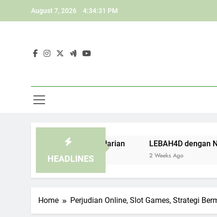
Skip
August 7, 2026
4:34:32 PM
to
content
Tec
Dapatkan 
ntuk Kebutuhan Harian
LEBAH4D dengan Navigasi Cepa
2 Weeks Ago
HEADLINES
Home
Perjudian Online, Slot Games, Strategi Ber