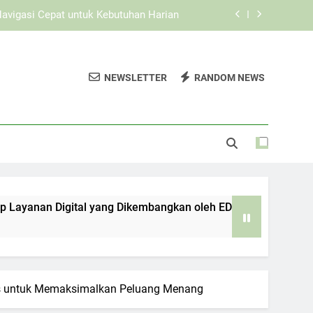
vigasi Cepat untuk Kebutuhan Harian
l yang Dikembangkan oleh EDWINSLOT
ital yang Dikembangkan oleh LEBAH4D
NEWSLETTER
RANDOM NEWS
vigasi Cepat untuk Kebutuhan Harian
pdate Harian Untuk Para Penggemar Sains.
vigasi Cepat untuk Kebutuhan Harian
l yang Dikembangkan oleh EDWINSLOT
ital yang Dikembangkan oleh LEBAH4D
igital yang Dikembangkan oleh EDWINSLOT
Mengenal K
3 Weeks Ago
as untuk Memaksimalkan Peluang Menang