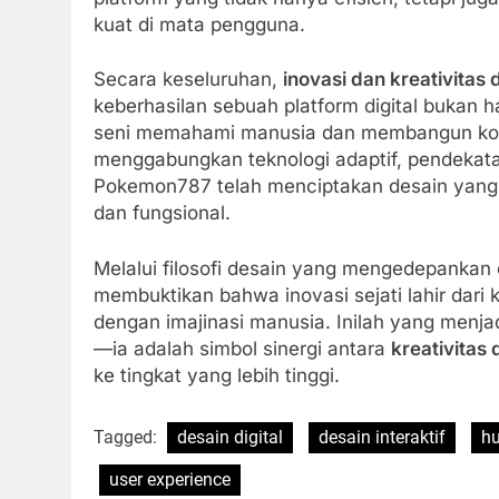
kuat di mata pengguna.
Secara keseluruhan,
inovasi dan kreativitas
keberhasilan sebuah platform digital bukan h
seni memahami manusia dan membangun kone
menggabungkan teknologi adaptif, pendekata
Pokemon787 telah menciptakan desain yang t
dan fungsional.
Melalui filosofi desain yang mengedepankan
membuktikan bahwa inovasi sejati lahir dar
dengan imajinasi manusia. Inilah yang menja
—ia adalah simbol sinergi antara
kreativitas 
ke tingkat yang lebih tinggi.
Tagged:
desain digital
desain interaktif
hu
user experience