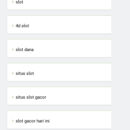
slot
4d slot
slot dana
situs slot
situs slot gacor
slot gacor hari ini