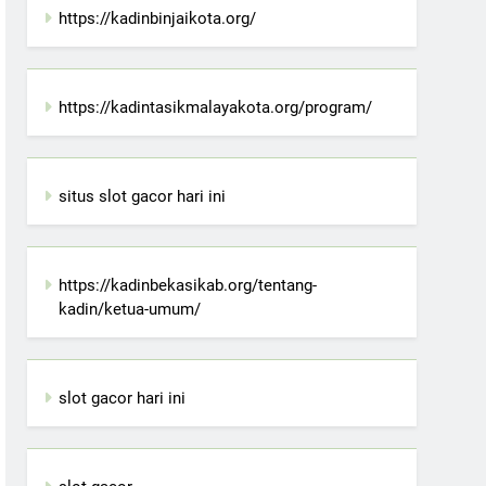
https://kadinbinjaikota.org/
https://kadintasikmalayakota.org/program/
situs slot gacor hari ini
https://kadinbekasikab.org/tentang-
kadin/ketua-umum/
slot gacor hari ini