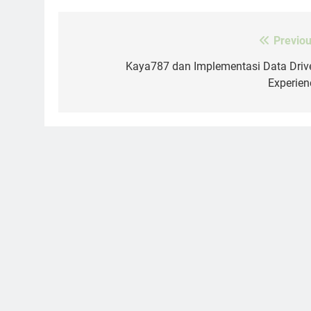
Previou
Post
navigation
Kaya787 dan Implementasi Data Driv
Experien