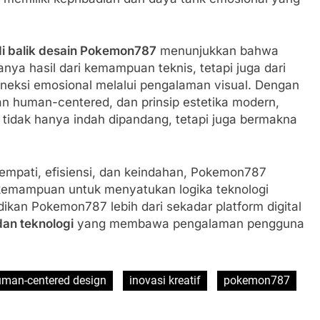
 di balik desain Pokemon787
menunjukkan bahwa
anya hasil dari kemampuan teknis, tetapi juga dari
ksi emosional melalui pengalaman visual. Dengan
n human-centered, dan prinsip estetika modern,
idak hanya indah dipandang, tetapi juga bermakna
 empati, efisiensi, dan keindahan, Pokemon787
i kemampuan untuk menyatukan logika teknologi
dikan Pokemon787 lebih dari sekadar platform digital
dan teknologi
yang membawa pengalaman pengguna
man-centered design
inovasi kreatif
pokemon787