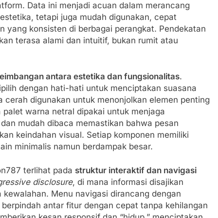
tform. Data ini menjadi acuan dalam merancang
stetika, tetapi juga mudah digunakan, cepat
yang konsisten di berbagai perangkat. Pendekatan
n terasa alami dan intuitif, bukan rumit atau
eimbangan antara estetika dan fungsionalitas
.
dipilih dengan hati-hati untuk menciptakan suasana
a cerah digunakan untuk menonjolkan elemen penting
a palet warna netral dipakai untuk menjaga
rn dan mudah dibaca memastikan bahwa pesan
an keindahan visual. Setiap komponen memiliki
sain minimalis namun berdampak besar.
on787 terlihat pada
struktur interaktif dan navigasi
gressive disclosure
, di mana informasi disajikan
a kewalahan. Menu navigasi dirancang dengan
berpindah antar fitur dengan cepat tanpa kehilangan
emberikan kesan responsif dan “hidup,” menciptakan