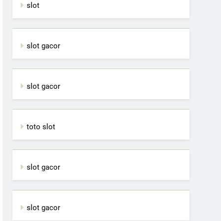
slot
slot gacor
slot gacor
toto slot
slot gacor
slot gacor