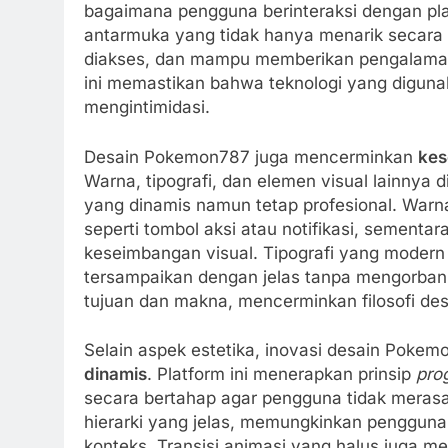
bagaimana pengguna berinteraksi dengan pla
antarmuka yang tidak hanya menarik secara e
diakses, dan mampu memberikan pengalaman 
ini memastikan bahwa teknologi yang digunaka
mengintimidasi.
Desain Pokemon787 juga mencerminkan
kes
Warna, tipografi, dan elemen visual lainnya 
yang dinamis namun tetap profesional. Warn
seperti tombol aksi atau notifikasi, sementar
keseimbangan visual. Tipografi yang mode
tersampaikan dengan jelas tanpa mengorbank
tujuan dan makna, mencerminkan filosofi de
Selain aspek estetika, inovasi desain Pokem
dinamis
. Platform ini menerapkan prinsip
pro
secara bertahap agar pengguna tidak meras
hierarki yang jelas, memungkinkan pengguna 
konteks. Transisi animasi yang halus juga m