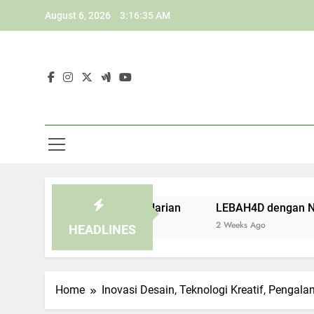
Skip
August 6, 2026
3:16:36 AM
to
content
Tec
Dapatkan 
untuk Kebutuhan Harian
LEBAH4D dengan Navigasi Cepa
2 Weeks Ago
HEADLINES
Home
Inovasi Desain, Teknologi Kreatif, Penga