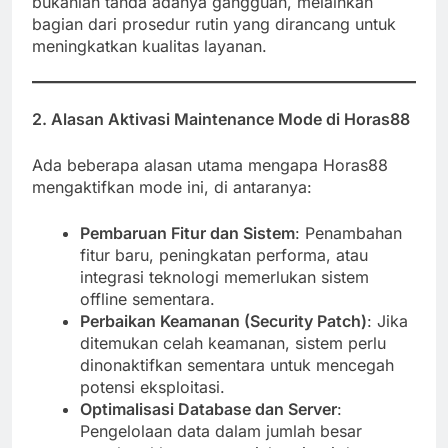
bukanlah tanda adanya gangguan, melainkan
bagian dari prosedur rutin yang dirancang untuk
meningkatkan kualitas layanan.
2. Alasan Aktivasi Maintenance Mode di Horas88
Ada beberapa alasan utama mengapa Horas88
mengaktifkan mode ini, di antaranya:
Pembaruan Fitur dan Sistem
: Penambahan
fitur baru, peningkatan performa, atau
integrasi teknologi memerlukan sistem
offline sementara.
Perbaikan Keamanan (Security Patch)
: Jika
ditemukan celah keamanan, sistem perlu
dinonaktifkan sementara untuk mencegah
potensi eksploitasi.
Optimalisasi Database dan Server
:
Pengelolaan data dalam jumlah besar