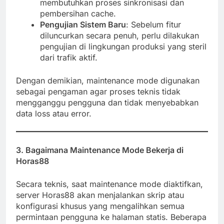
membutuhkan proses sinkronisasi dan
pembersihan cache.
Pengujian Sistem Baru
: Sebelum fitur
diluncurkan secara penuh, perlu dilakukan
pengujian di lingkungan produksi yang steril
dari trafik aktif.
Dengan demikian, maintenance mode digunakan
sebagai pengaman agar proses teknis tidak
mengganggu pengguna dan tidak menyebabkan
data loss atau error.
3. Bagaimana Maintenance Mode Bekerja di
Horas88
Secara teknis, saat maintenance mode diaktifkan,
server Horas88 akan menjalankan skrip atau
konfigurasi khusus yang mengalihkan semua
permintaan pengguna ke halaman statis. Beberapa