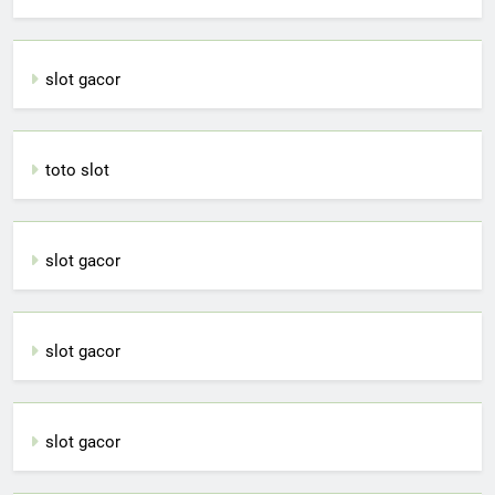
slot gacor
toto slot
slot gacor
slot gacor
slot gacor