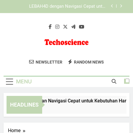
Skip
Mengenal Konsep Layanan Digital yang
to
Dikembangkan oleh EDWINSLOT
content
Mengenal Konsep Layanan Digital yang
Dikembangkan oleh LEBAH4D
EDWINSLOT dengan Navigasi Cepat untuk
Kebutuhan Harian
LEBAH4D dengan Navigasi Cepat untuk
Kebutuhan Harian
Techoscience
Dapatkan Berita Terbaru Dalam
Mengenal Konsep Layanan Digital yang
NEWSLETTER
RANDOM NEWS
Dikembangkan oleh EDWINSLOT
Teknologi Dan Sains Di Techo Science.
Mengenal Konsep Layanan Digital yang
Update Harian Untuk Para Penggemar
Dikembangkan oleh LEBAH4D
MENU
Sains.
DWINSLOT dengan Navigasi Cepat untuk Kebutuhan Harian
HEADLINES
Weeks Ago
Home