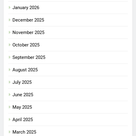
January 2026
December 2025
November 2025
October 2025
September 2025
August 2025
July 2025
June 2025
May 2025
April 2025
March 2025