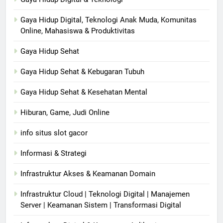
Gaya Hidup Digital, Teknologi Anak Muda, Komunitas
Online, Mahasiswa & Produktivitas
Gaya Hidup Sehat
Gaya Hidup Sehat & Kebugaran Tubuh
Gaya Hidup Sehat & Kesehatan Mental
Hiburan, Game, Judi Online
info situs slot gacor
Informasi & Strategi
Infrastruktur Akses & Keamanan Domain
Infrastruktur Cloud | Teknologi Digital | Manajemen
Server | Keamanan Sistem | Transformasi Digital