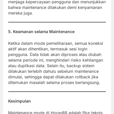
menjaga kepercayaan pengguna dan menunjukkan
bahwa maintenance dilakukan demi kenyamanan
mereka juga.
5. Keamanan selama Maintenance
Ketika dalam mode pemeliharaan, semua koneksi
aktif akan dihentikan, termasuk sesi login
pengguna. Data tidak akan diproses atau diubah
selama periode ini, menghindari risiko kehilangan
atau duplikasi data. Selain itu, backup sistem
dilakukan terlebih dahulu sebelum maintenance
dimulai, sehingga dapat dilakukan rollback jika
ditemukan masalah selama proses berlangsung.
Kesimpulan
Maintenance mode di Horas88 adalah fitur teknis