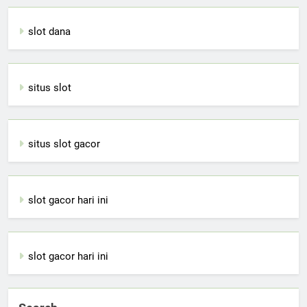
slot dana
situs slot
situs slot gacor
slot gacor hari ini
slot gacor hari ini