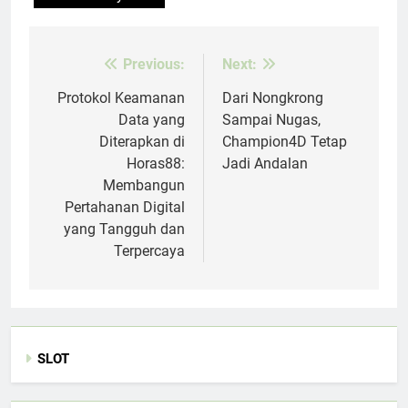
Previous:
Next:
Post
navigation
Protokol Keamanan
Dari Nongkrong
Data yang
Sampai Nugas,
Diterapkan di
Champion4D Tetap
Horas88:
Jadi Andalan
Membangun
Pertahanan Digital
yang Tangguh dan
Terpercaya
SLOT