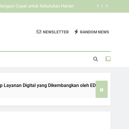
vigasi Cepat untuk Kebutuhan Harian
l yang Dikembangkan oleh EDWINSLOT
ital yang Dikembangkan oleh LEBAH4D
NEWSLETTER
RANDOM NEWS
vigasi Cepat untuk Kebutuhan Harian
pdate Harian Untuk Para Penggemar Sains.
vigasi Cepat untuk Kebutuhan Harian
l yang Dikembangkan oleh EDWINSLOT
ital yang Dikembangkan oleh LEBAH4D
igital yang Dikembangkan oleh EDWINSLOT
Mengenal K
3 Weeks Ago