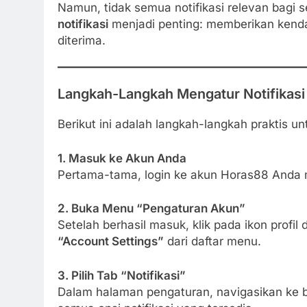
Namun, tidak semua notifikasi relevan bagi s
notifikasi
menjadi penting: memberikan kendal
diterima.
Langkah-Langkah Mengatur Notifikasi
Berikut ini adalah langkah-langkah praktis u
1. Masuk ke Akun Anda
Pertama-tama, login ke akun Horas88 Anda 
2. Buka Menu “Pengaturan Akun”
Setelah berhasil masuk, klik pada ikon profil 
“Account Settings”
dari daftar menu.
3. Pilih Tab “Notifikasi”
Dalam halaman pengaturan, navigasikan ke 