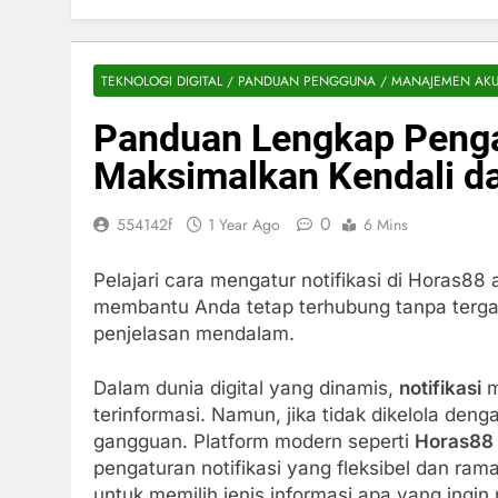
TEKNOLOGI DIGITAL / PANDUAN PENGGUNA / MANAJEMEN AK
Panduan Lengkap Pengat
Maksimalkan Kendali 
0
554142f
1 Year Ago
6 Mins
Pelajari cara mengatur notifikasi di Horas88
membantu Anda tetap terhubung tanpa terga
penjelasan mendalam.
Dalam dunia digital yang dinamis,
notifikasi
m
terinformasi. Namun, jika tidak dikelola denga
gangguan. Platform modern seperti
Horas88
pengaturan notifikasi yang fleksibel dan r
untuk memilih jenis informasi apa yang ingi