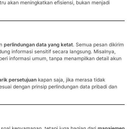
tru akan meningkatkan efisiensi, bukan menjadi
an
perlindungan data yang ketat
. Semua pesan dikirim
dung informasi sensitif secara langsung. Misalnya,
beri informasi umum, tanpa menampilkan detail akun
rik persetujuan
kapan saja, jika merasa tidak
sesuai dengan prinsip perlindungan data pribadi dan
 soal kenyamanan, tetapi juga bagian dari
manajemen