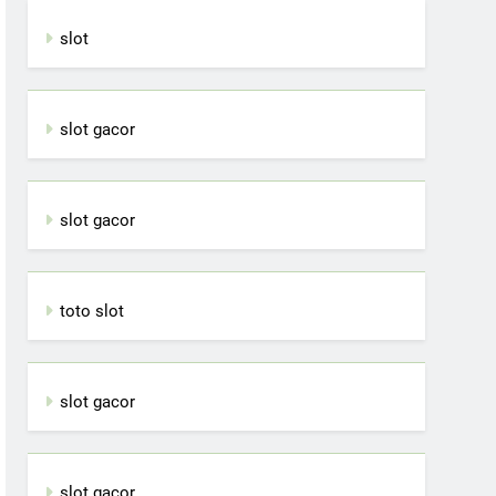
slot
slot gacor
slot gacor
toto slot
slot gacor
slot gacor