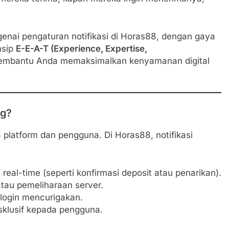
nai pengaturan notifikasi di Horas88, dengan gaya
nsip
E-E-A-T (Experience, Expertise,
mbantu Anda memaksimalkan kenyamanan digital
ng?
 platform dan pengguna. Di Horas88, notifikasi
real-time (seperti konfirmasi deposit atau penarikan).
au pemeliharaan server.
login mencurigakan.
klusif kepada pengguna.