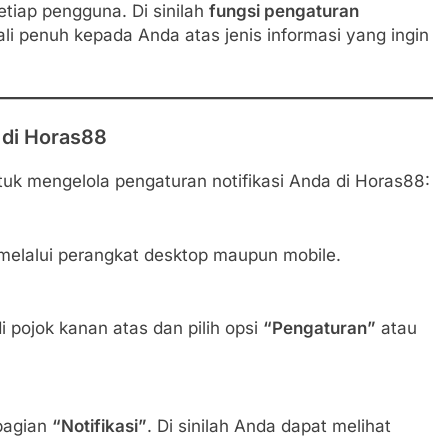
etiap pengguna. Di sinilah
fungsi pengaturan
i penuh kepada Anda atas jenis informasi yang ingin
 di Horas88
ntuk mengelola pengaturan notifikasi Anda di Horas88:
melalui perangkat desktop maupun mobile.
di pojok kanan atas dan pilih opsi
“Pengaturan”
atau
bagian
“Notifikasi”
. Di sinilah Anda dapat melihat