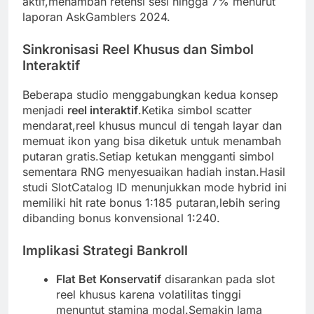
aktif,menambah retensi sesi hingga 7% menurut
laporan AskGamblers 2024.
Sinkronisasi Reel Khusus dan Simbol
Interaktif
Beberapa studio menggabungkan kedua konsep
menjadi
reel interaktif
.Ketika simbol scatter
mendarat,reel khusus muncul di tengah layar dan
memuat ikon yang bisa diketuk untuk menambah
putaran gratis.Setiap ketukan mengganti simbol
sementara RNG menyesuaikan hadiah instan.Hasil
studi SlotCatalog ID menunjukkan mode hybrid ini
memiliki hit rate bonus 1:185 putaran,lebih sering
dibanding bonus konvensional 1:240.
Implikasi Strategi Bankroll
Flat Bet Konservatif
disarankan pada slot
reel khusus karena volatilitas tinggi
menuntut stamina modal.Semakin lama