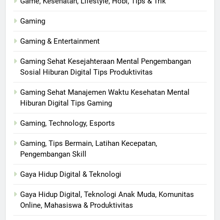
Game, Kesehatan, Lifestyle, Hobi, Tips & Trik
Gaming
Gaming & Entertainment
Gaming Sehat Kesejahteraan Mental Pengembangan
Sosial Hiburan Digital Tips Produktivitas
Gaming Sehat Manajemen Waktu Kesehatan Mental
Hiburan Digital Tips Gaming
Gaming, Technology, Esports
Gaming, Tips Bermain, Latihan Kecepatan,
Pengembangan Skill
Gaya Hidup Digital & Teknologi
Gaya Hidup Digital, Teknologi Anak Muda, Komunitas
Online, Mahasiswa & Produktivitas