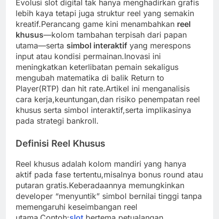
Evolusi slot digital tak hanya menghadirkan grafis
lebih kaya tetapi juga struktur reel yang semakin
kreatif.Perancang game kini menambahkan
reel
khusus
—kolom tambahan terpisah dari papan
utama—serta
simbol interaktif
yang merespons
input atau kondisi permainan.Inovasi ini
meningkatkan keterlibatan pemain sekaligus
mengubah matematika di balik Return to
Player(RTP) dan hit rate.Artikel ini menganalisis
cara kerja,keuntungan,dan risiko penempatan reel
khusus serta simbol interaktif,serta implikasinya
pada strategi bankroll.
Definisi Reel Khusus
Reel khusus adalah kolom mandiri yang hanya
aktif pada fase tertentu,misalnya bonus round atau
putaran gratis.Keberadaannya memungkinkan
developer “menyuntik” simbol bernilai tinggi tanpa
memengaruhi keseimbangan reel
utama.Contoh:
slot
bertema petualangan