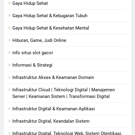
Gaya Hidup Sehat
Gaya Hidup Sehat & Kebugaran Tubuh
Gaya Hidup Sehat & Kesehatan Mental
Hiburan, Game, Judi Online
info situs slot gacor
Informasi & Strategi
Infrastruktur Akses & Keamanan Domain
Infrastruktur Cloud | Teknologi Digital | Manajemen
Server | Keamanan Sistem | Transformasi Digital
Infrastruktur Digital & Keamanan Aplikasi
Infrastruktur Digital, Keandalan Sistem
Infrastruktur Digital, Teknologi Web, Sistem Otentikasi,