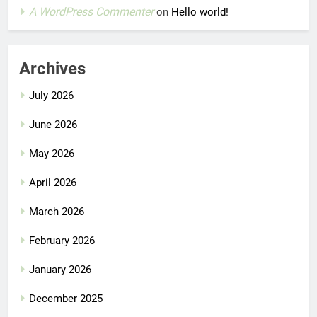
A WordPress Commenter
on
Hello world!
Archives
July 2026
June 2026
May 2026
April 2026
March 2026
February 2026
January 2026
December 2025