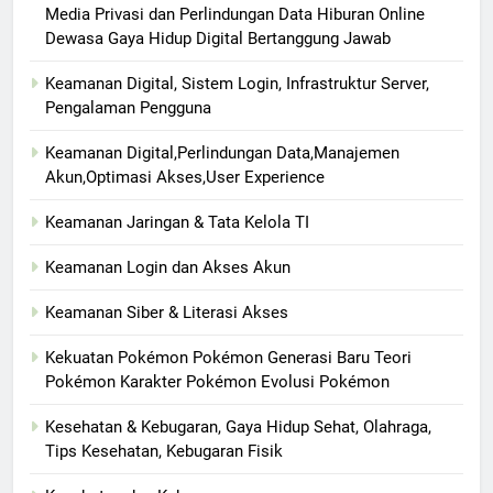
Media Privasi dan Perlindungan Data Hiburan Online
Dewasa Gaya Hidup Digital Bertanggung Jawab
Keamanan Digital, Sistem Login, Infrastruktur Server,
Pengalaman Pengguna
Keamanan Digital,Perlindungan Data,Manajemen
Akun,Optimasi Akses,User Experience
Keamanan Jaringan & Tata Kelola TI
Keamanan Login dan Akses Akun
Keamanan Siber & Literasi Akses
Kekuatan Pokémon Pokémon Generasi Baru Teori
Pokémon Karakter Pokémon Evolusi Pokémon
Kesehatan & Kebugaran, Gaya Hidup Sehat, Olahraga,
Tips Kesehatan, Kebugaran Fisik