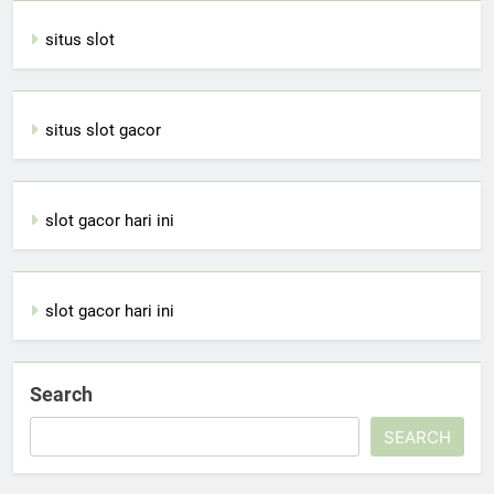
situs slot
situs slot gacor
slot gacor hari ini
slot gacor hari ini
Search
SEARCH