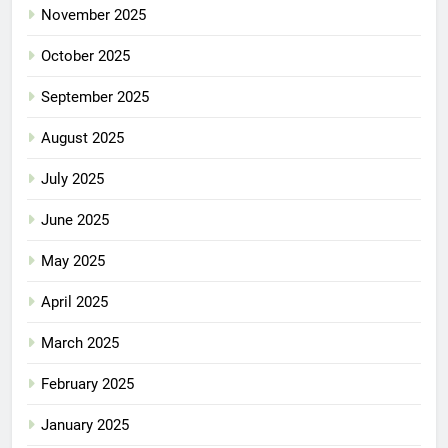
November 2025
October 2025
September 2025
August 2025
July 2025
June 2025
May 2025
April 2025
March 2025
February 2025
January 2025