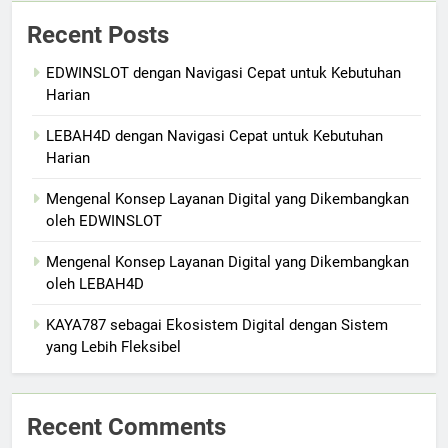
Recent Posts
EDWINSLOT dengan Navigasi Cepat untuk Kebutuhan
Harian
LEBAH4D dengan Navigasi Cepat untuk Kebutuhan
Harian
Mengenal Konsep Layanan Digital yang Dikembangkan
oleh EDWINSLOT
Mengenal Konsep Layanan Digital yang Dikembangkan
oleh LEBAH4D
KAYA787 sebagai Ekosistem Digital dengan Sistem
yang Lebih Fleksibel
Recent Comments