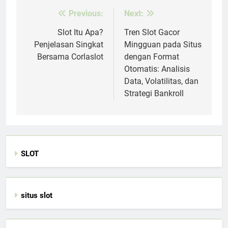
Previous:
Next:
Post
navigation
Slot Itu Apa?
Tren Slot Gacor
Penjelasan Singkat
Mingguan pada Situs
Bersama Corlaslot
dengan Format
Otomatis: Analisis
Data, Volatilitas, dan
Strategi Bankroll
SLOT
situs slot