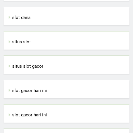
slot dana
situs slot
situs slot gacor
slot gacor hari ini
slot gacor hari ini