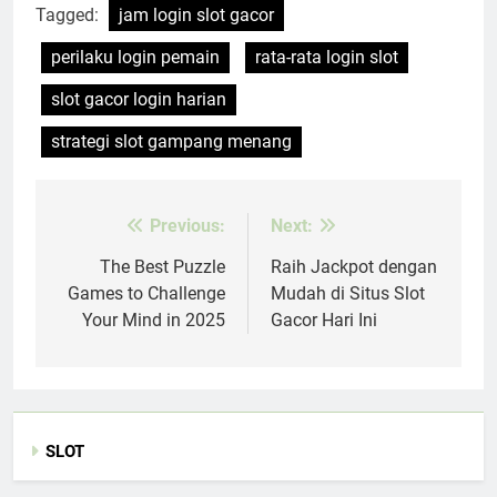
Tagged:
jam login slot gacor
perilaku login pemain
rata-rata login slot
slot gacor login harian
strategi slot gampang menang
Previous:
Next:
Post
navigation
The Best Puzzle
Raih Jackpot dengan
Games to Challenge
Mudah di Situs Slot
Your Mind in 2025
Gacor Hari Ini
SLOT