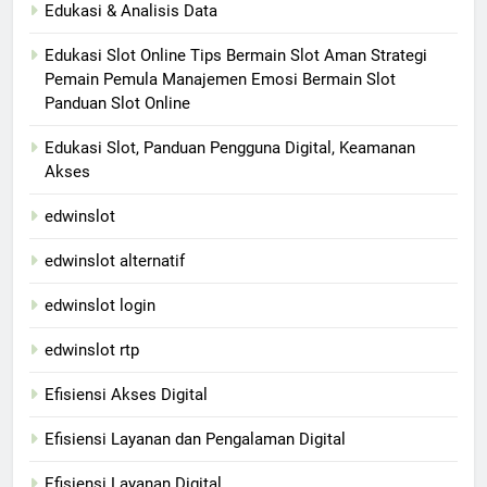
Edukasi & Analisis Data
Edukasi Slot Online Tips Bermain Slot Aman Strategi
Pemain Pemula Manajemen Emosi Bermain Slot
Panduan Slot Online
Edukasi Slot, Panduan Pengguna Digital, Keamanan
Akses
edwinslot
edwinslot alternatif
edwinslot login
edwinslot rtp
Efisiensi Akses Digital
Efisiensi Layanan dan Pengalaman Digital
Efisiensi Layanan Digital