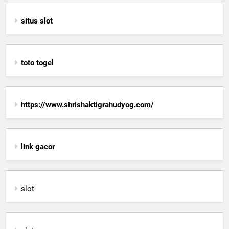
situs slot
toto togel
https://www.shrishaktigrahudyog.com/
link gacor
slot