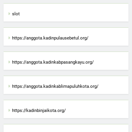
slot
https://anggota.kadinpulausebetul.org/
https://anggota.kadinkabpasangkayu.org/
https://anggota.kadinkablimapuluhkota.org/
https://kadinbinjaikota.org/