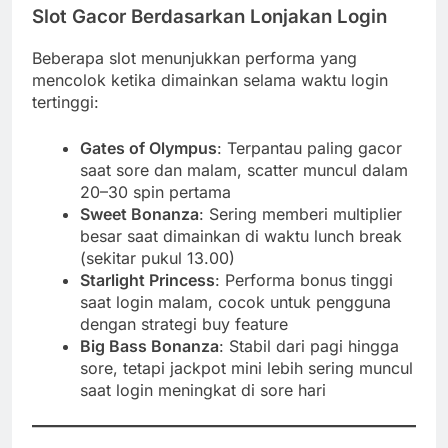
Slot Gacor Berdasarkan Lonjakan Login
Beberapa slot menunjukkan performa yang
mencolok ketika dimainkan selama waktu login
tertinggi:
Gates of Olympus
: Terpantau paling gacor
saat sore dan malam, scatter muncul dalam
20–30 spin pertama
Sweet Bonanza
: Sering memberi multiplier
besar saat dimainkan di waktu lunch break
(sekitar pukul 13.00)
Starlight Princess
: Performa bonus tinggi
saat login malam, cocok untuk pengguna
dengan strategi buy feature
Big Bass Bonanza
: Stabil dari pagi hingga
sore, tetapi jackpot mini lebih sering muncul
saat login meningkat di sore hari