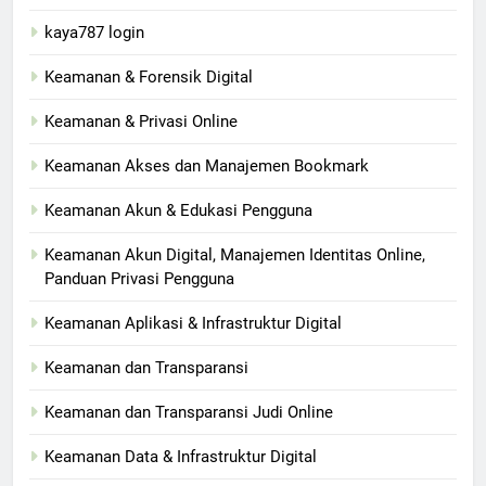
kaya787 login
Keamanan & Forensik Digital
Keamanan & Privasi Online
Keamanan Akses dan Manajemen Bookmark
Keamanan Akun & Edukasi Pengguna
Keamanan Akun Digital, Manajemen Identitas Online,
Panduan Privasi Pengguna
Keamanan Aplikasi & Infrastruktur Digital
Keamanan dan Transparansi
Keamanan dan Transparansi Judi Online
Keamanan Data & Infrastruktur Digital