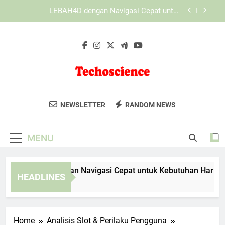
Skip
Mengenal Konsep Layanan Digital yang
to
Dikembangkan oleh EDWINSLOT
content
Mengenal Konsep Layanan Digital yang
Dikembangkan oleh LEBAH4D
EDWINSLOT dengan Navigasi Cepat untuk
Kebutuhan Harian
LEBAH4D dengan Navigasi Cepat untuk
Kebutuhan Harian
Techoscience
Dapatkan Berita Terbaru Dalam
Mengenal Konsep Layanan Digital yang
NEWSLETTER
RANDOM NEWS
Dikembangkan oleh EDWINSLOT
Teknologi Dan Sains Di Techo Science.
Mengenal Konsep Layanan Digital yang
Update Harian Untuk Para Penggemar
Dikembangkan oleh LEBAH4D
MENU
Sains.
WINSLOT dengan Navigasi Cepat untuk Kebutuhan Harian
HEADLINES
Week Ago
Home
Analisis Slot & Perilaku Pengguna