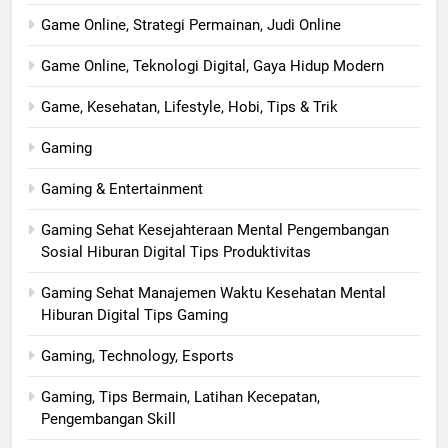
Game Online, Strategi Permainan, Judi Online
Game Online, Teknologi Digital, Gaya Hidup Modern
Game, Kesehatan, Lifestyle, Hobi, Tips & Trik
Gaming
Gaming & Entertainment
Gaming Sehat Kesejahteraan Mental Pengembangan
Sosial Hiburan Digital Tips Produktivitas
Gaming Sehat Manajemen Waktu Kesehatan Mental
Hiburan Digital Tips Gaming
Gaming, Technology, Esports
Gaming, Tips Bermain, Latihan Kecepatan,
Pengembangan Skill