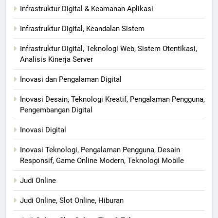
Infrastruktur Digital & Keamanan Aplikasi
Infrastruktur Digital, Keandalan Sistem
Infrastruktur Digital, Teknologi Web, Sistem Otentikasi,
Analisis Kinerja Server
Inovasi dan Pengalaman Digital
Inovasi Desain, Teknologi Kreatif, Pengalaman Pengguna,
Pengembangan Digital
Inovasi Digital
Inovasi Teknologi, Pengalaman Pengguna, Desain
Responsif, Game Online Modern, Teknologi Mobile
Judi Online
Judi Online, Slot Online, Hiburan