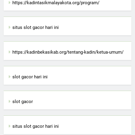
https://kadintasikmalayakota.org/program/
situs slot gacor hari ini
https://kadinbekasikab.org/tentang-kadin/ketua-umum/
slot gacor hari ini
slot gacor
situs slot gacor hari ini