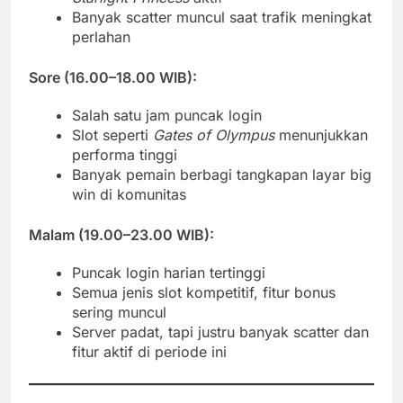
Banyak scatter muncul saat trafik meningkat
perlahan
Sore (16.00–18.00 WIB):
Salah satu jam puncak login
Slot seperti
Gates of Olympus
menunjukkan
performa tinggi
Banyak pemain berbagi tangkapan layar big
win di komunitas
Malam (19.00–23.00 WIB):
Puncak login harian tertinggi
Semua jenis slot kompetitif, fitur bonus
sering muncul
Server padat, tapi justru banyak scatter dan
fitur aktif di periode ini