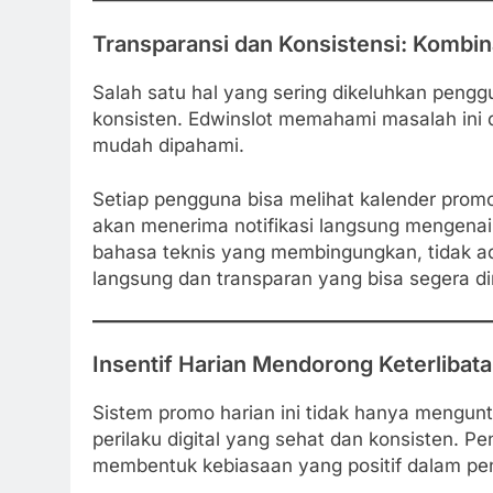
Transparansi dan Konsistensi: Kombin
Salah satu hal yang sering dikeluhkan penggu
konsisten. Edwinslot memahami masalah ini 
mudah dipahami.
Setiap pengguna bisa melihat kalender promo
akan menerima notifikasi langsung mengenai 
bahasa teknis yang membingungkan, tidak a
langsung dan transparan yang bisa segera d
Insentif Harian Mendorong Keterlibata
Sistem promo harian ini tidak hanya mengunt
perilaku digital yang sehat dan konsisten. Pen
membentuk kebiasaan yang positif dalam pe