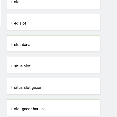
slot
4d slot
slot dana
situs slot
situs slot gacor
slot gacor hari ini