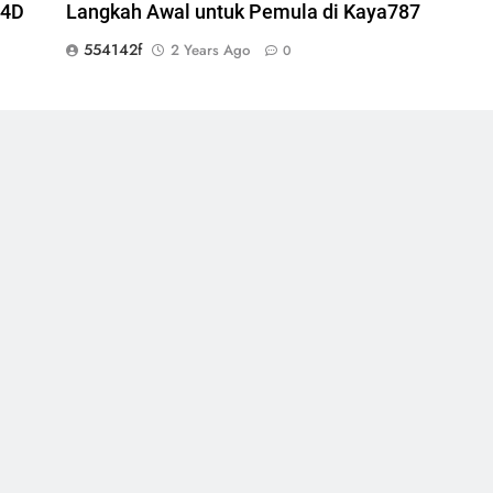
S4D
Langkah Awal untuk Pemula di Kaya787
554142f
2 Years Ago
0