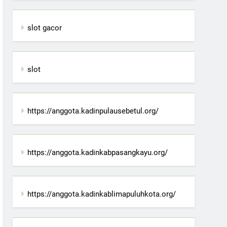
slot gacor
slot
https://anggota.kadinpulausebetul.org/
https://anggota.kadinkabpasangkayu.org/
https://anggota.kadinkablimapuluhkota.org/