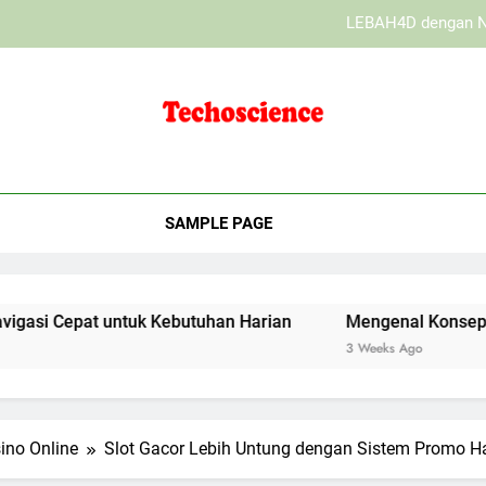
LEBAH4D dengan Na
Mengenal Konsep Layanan Digita
Mengenal Konsep Layanan Dig
hoscience
EDWINSLOT dengan Na
Berita Terbaru Dalam Teknologi Dan Sains Di Techo Science. U
LEBAH4D dengan Na
SAMPLE PAGE
Mengenal Konsep Layanan Digita
Mengenal Konsep Layanan Dig
 untuk Kebutuhan Harian
Mengenal Konsep Layanan Dig
3 Weeks Ago
ino Online
Slot Gacor Lebih Untung dengan Sistem Promo Ha