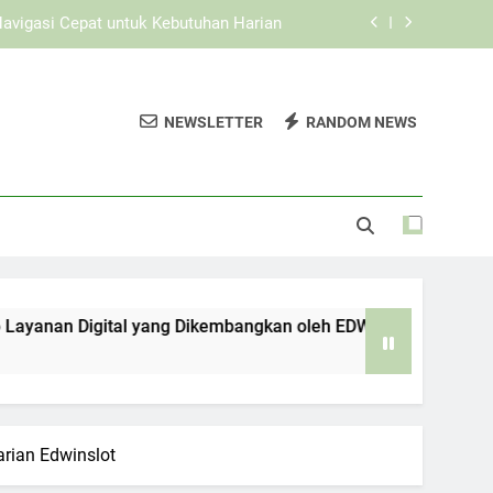
vigasi Cepat untuk Kebutuhan Harian
l yang Dikembangkan oleh EDWINSLOT
ital yang Dikembangkan oleh LEBAH4D
NEWSLETTER
RANDOM NEWS
vigasi Cepat untuk Kebutuhan Harian
pdate Harian Untuk Para Penggemar Sains.
vigasi Cepat untuk Kebutuhan Harian
l yang Dikembangkan oleh EDWINSLOT
ital yang Dikembangkan oleh LEBAH4D
ital yang Dikembangkan oleh EDWINSLOT
Mengenal Kon
3 Weeks Ago
rian Edwinslot