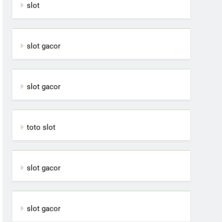
slot
slot gacor
slot gacor
toto slot
slot gacor
slot gacor