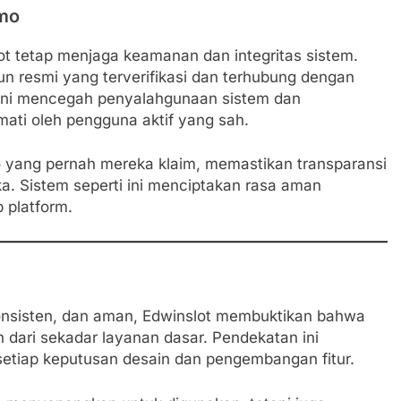
mo
ot tetap menjaga keamanan dan integritas sistem.
un resmi yang terverifikasi dan terhubung dengan
 Ini mencegah penyalahgunaan sistem dan
ati oleh pengguna aktif yang sah.
 yang pernah mereka klaim, memastikan transparansi
eka. Sistem seperti ini menciptakan rasa aman
 platform.
onsisten, dan aman, Edwinslot membuktikan bahwa
h dari sekadar layanan dasar. Pendekatan ini
etiap keputusan desain dan pengembangan fitur.