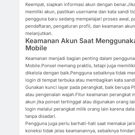
Keempat, siapkan informasi akun dengan benar.Ji
memiliki akun, pastikan username dan kata sandi tid
pengguna baru sedang mempelajari proses awal, pa
pendaftaran, pengaturan profil, dan keamanan aku
melanjutkan.
Keamanan Akun Saat Menggunaka
Mobile
Keamanan menjadi bagian penting dalam pengguna
Mobile.Ponsel memang praktis, tetapi juga memiliki r
dikelola dengan baik.Pengguna sebaiknya tidak me
login di tempat terbuka atau membagikan kata sandi
Gunakan kunci layar pada perangkat, baik berupa PIN,
atau pengenalan wajah.Fitur keamanan perangkat
akun jika ponsel tertinggal atau digunakan orang lain
login melalui perangkat milik orang lain karena dat
tanpa disadari.
Pengguna juga perlu berhati-hati saat memakai jari
koneksi tidak jelas keamanannya, sebaiknya hinda