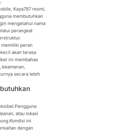
.
obile, Kaya787 resmi,
ngguna membutuhkan
ingin mengetahui nama
lalui perangkat
rstruktur.
 memiliki peran
kecil akan terasa
tikel ini membahas
i, keamanan,
urnya secara lebih
ibutuhkan
leksibel.Pengguna
lanan, atau lokasi
ung.Kondisi ini
erkaitan dengan