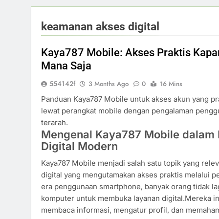
keamanan akses digital
Kaya787 Mobile: Akses Praktis Kapan
Mana Saja
554142f
3 Months Ago
0
16 Mins
Panduan Kaya787 Mobile untuk akses akun yang prak
lewat perangkat mobile dengan pengalaman pengg
terarah.
Mengenal Kaya787 Mobile dalam
Digital Modern
Kaya787 Mobile menjadi salah satu topik yang rele
digital yang mengutamakan akses praktis melalui 
era penggunaan smartphone, banyak orang tidak la
komputer untuk membuka layanan digital.Mereka i
membaca informasi, mengatur profil, dan memahami