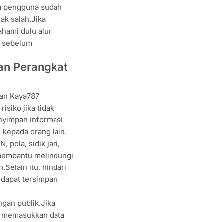
ka pengguna sudah
ak salah.Jika
hami dulu alur
n sebelum
n Perangkat
an Kaya787
isiko jika tidak
nyimpan informasi
 kepada orang lain.
 pola, sidik jari,
 membantu melindungi
.Selain itu, hindari
a dapat tersimpan
ngan publik.Jika
ri memasukkan data