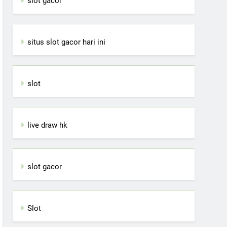
slot gacor
situs slot gacor hari ini
slot
live draw hk
slot gacor
Slot