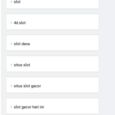
slot
4d slot
slot dana
situs slot
situs slot gacor
slot gacor hari ini