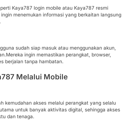
seperti Kaya787 login mobile atau Kaya787 resmi
ingin menemukan informasi yang berkaitan langsung
.
pengguna sudah siap masuk atau menggunakan akun,
n.Mereka ingin memastikan perangkat, browser,
ses berjalan tanpa hambatan.
787 Melalui Mobile
ah kemudahan akses melalui perangkat yang selalu
tama untuk banyak aktivitas digital, sehingga akses
u dan tenaga.