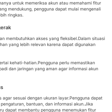
hanya untuk memeriksa akun atau memahami fitur
ang mendukung, pengguna dapat mulai mengenali
bih ringkas.
gerak
an membutuhkan akses yang fleksibel.Dalam situasi
lihan yang lebih relevan karena dapat digunakan
 disertai kehati-hatian.Pengguna perlu memastikan
badi dan jaringan yang aman agar informasi akun
us
as agar sesuai dengan ukuran layar.Pengguna dapat
, pengaturan, bantuan, dan informasi akun.Jika
ustru dapat membantu pengguna menemukan fitur