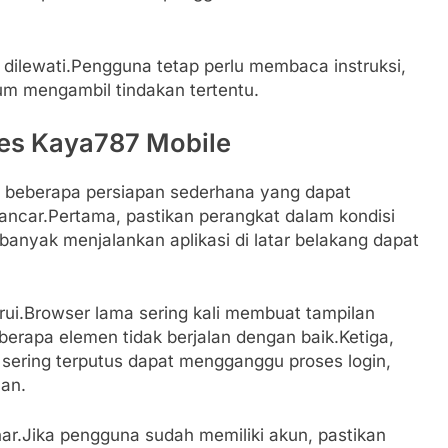
 dilewati.Pengguna tetap perlu membaca instruksi,
m mengambil tindakan tertentu.
es Kaya787 Mobile
beberapa persiapan sederhana yang dapat
ncar.Pertama, pastikan perangkat dalam kondisi
 banyak menjalankan aplikasi di latar belakang dapat
ui.Browser lama sering kali membuat tampilan
erapa elemen tidak berjalan dengan baik.Ketiga,
g sering terputus dapat mengganggu proses login,
man.
ar.Jika pengguna sudah memiliki akun, pastikan