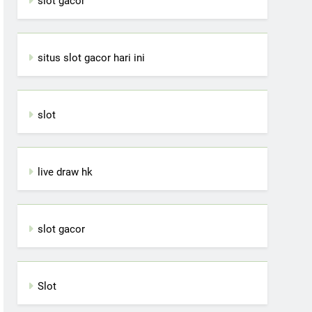
slot gacor
situs slot gacor hari ini
slot
live draw hk
slot gacor
Slot