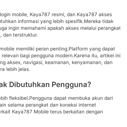
login mobile, Kaya787 resmi, dan Kaya787 akses
kan informasi yang lebih spesifik.Mereka tidak
juga ingin memahami apakah akses melalui perangkat
dan terstruktur.
obile memiliki peran penting.Platform yang dapat
h relevan bagi pengguna modern.Karena itu, artikel ini
ng akses, navigasi, keamanan, kenyamanan, dan
 lebih jelas.
ak Dibutuhkan Pengguna?
lebih fleksibel.Pengguna dapat membuka akun dari
lain selama perangkat dan koneksi internet
rkait Kaya787 Mobile terus berkaitan dengan