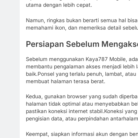
utama dengan lebih cepat.
Namun, ringkas bukan berarti semua hal bisa
memahami ikon, dan memeriksa detail sebelu
Persiapan Sebelum Mengaks
Sebelum menggunakan Kaya787 Mobile, ada 
membantu pengalaman akses menjadi lebih la
baik.Ponsel yang terlalu penuh, lambat, atau
membuat halaman terasa berat.
Kedua, gunakan browser yang sudah diperbar
halaman tidak optimal atau menyebabkan beb
pastikan koneksi internet stabil.Koneksi yan
pengisian data, atau perpindahan antarhala
Keempat, siapkan informasi akun dengan ben