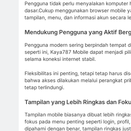
Pengguna tidak perlu menyalakan komputer 
dasar.Cukup menggunakan browser mobile y
tampilan, menu, dan informasi akun secara le
Mendukung Pengguna yang Aktif Ber
Pengguna modern sering berpindah tempat d
seperti ini, Kaya787 Mobile dapat menjadi pi
selama koneksi internet stabil.
Fleksibilitas ini penting, tetapi tetap harus
bahwa akses dilakukan melalui perangkat pri
tetap terlindungi.
Tampilan yang Lebih Ringkas dan Fok
Tampilan mobile biasanya dibuat lebih ringk
fokus pada menu penting seperti login, profil
dipahami dengan benar, tampilan ringkas j