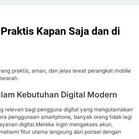
Praktis Kapan Saja dan di
ng praktis, aman, dan jelas lewat perangkat mobile
erarah.
lam Kebutuhan Digital Modern
ng relevan bagi pengguna digital yang mengutamakan
 era penggunaan smartphone, banyak orang tidak lagi
yanan digital.Mereka ingin mengakses akun,
mahami fitur utama langsung dari ponsel dengan