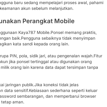
engguna baru sedang mempelajari proses awal, pahami
an keamanan akun sebelum melanjutkan.
nakan Perangkat Mobile
nggunaan Kaya787 Mobile.Ponsel memang praktis,
ola dengan baik.Pengguna sebaiknya tidak menyimpan
agikan kata sandi kepada orang lain.
pa PIN, pola, sidik jari, atau pengenalan wajah.Fitur
n jika ponsel tertinggal atau digunakan orang
at milik orang lain karena data dapat tersimpan tanpa
 jaringan publik.Jika koneksi tidak jelas
data sensitif.Kebiasaan sederhana seperti keluar
n password sembarangan, dan memperbarui browser
 tetap aman.