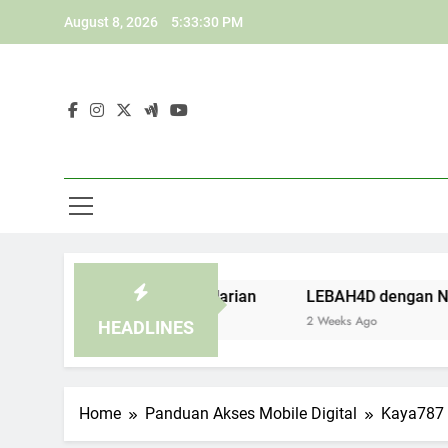
Skip
August 8, 2026
5:33:31 PM
to
content
Tec
Dapatkan 
ntuk Kebutuhan Harian
LEBAH4D dengan Navigasi Cepa
2 Weeks Ago
HEADLINES
Home
Panduan Akses Mobile Digital
Kaya787 