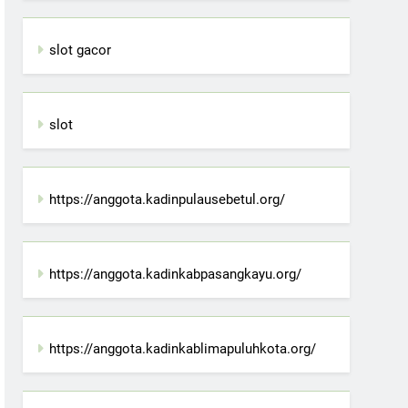
slot gacor
slot
https://anggota.kadinpulausebetul.org/
https://anggota.kadinkabpasangkayu.org/
https://anggota.kadinkablimapuluhkota.org/