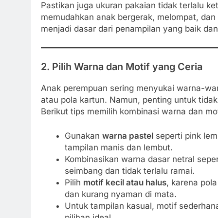
Pastikan juga ukuran pakaian tidak terlalu ke
memudahkan anak bergerak, melompat, dan b
menjadi dasar dari penampilan yang baik dan 
2. Pilih Warna dan Motif yang Ceria
Anak perempuan sering menyukai warna-warna
atau pola kartun. Namun, penting untuk tidak
Berikut tips memilih kombinasi warna dan mo
Gunakan
warna pastel
seperti pink le
tampilan manis dan lembut.
Kombinasikan warna dasar netral sepert
seimbang dan tidak terlalu ramai.
Pilih
motif kecil atau halus
, karena pol
dan kurang nyaman di mata.
Untuk tampilan kasual, motif sederhana 
pilihan ideal.