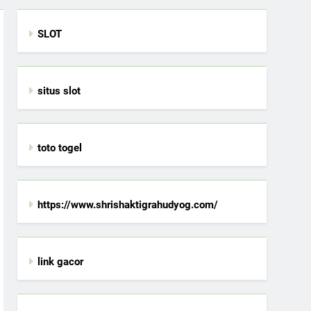
SLOT
situs slot
toto togel
https://www.shrishaktigrahudyog.com/
link gacor