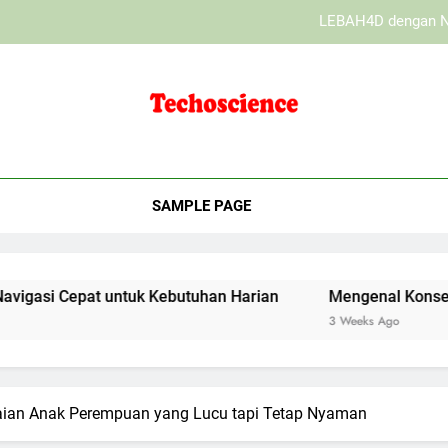
LEBAH4D dengan Na
Mengenal Konsep Layanan Digita
Mengenal Konsep Layanan Dig
hoscience
EDWINSLOT dengan Na
Berita Terbaru Dalam Teknologi Dan Sains Di Techo Science. U
LEBAH4D dengan Na
SAMPLE PAGE
Mengenal Konsep Layanan Digita
Mengenal Konsep Layanan Dig
t untuk Kebutuhan Harian
Mengenal Konsep Layanan D
3 Weeks Ago
ian Anak Perempuan yang Lucu tapi Tetap Nyaman