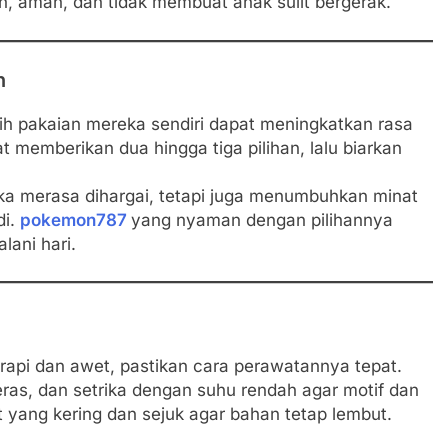
n, aman, dan tidak membuat anak sulit bergerak.
h
ih pakaian mereka sendiri dapat meningkatkan rasa
t memberikan dua hingga tiga pilihan, lalu biarkan
ka merasa dihargai, tetapi juga menumbuhkan minat
di.
pokemon787
yang nyaman dengan pilihannya
lani hari.
 rapi dan awet, pastikan cara perawatannya tepat.
ras, dan setrika dengan suhu rendah agar motif dan
 yang kering dan sejuk agar bahan tetap lembut.