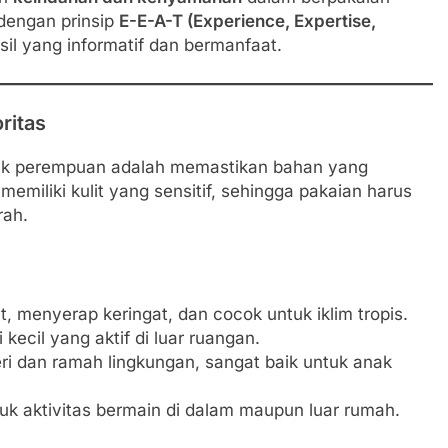
 dengan prinsip
E-E-A-T (Experience, Expertise,
il yang informatif dan bermanfaat.
ritas
ak perempuan adalah memastikan bahan yang
emiliki kulit yang sensitif, sehingga pakaian harus
rah.
, menyerap keringat, dan cocok untuk iklim tropis.
kecil yang aktif di luar ruangan.
i dan ramah lingkungan, sangat baik untuk anak
tuk aktivitas bermain di dalam maupun luar rumah.