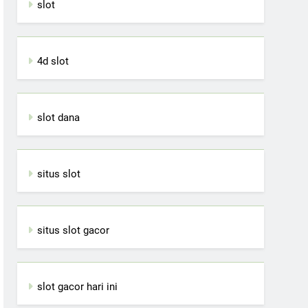
slot
4d slot
slot dana
situs slot
situs slot gacor
slot gacor hari ini