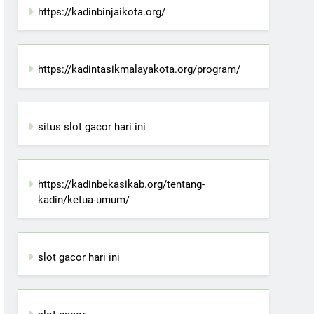
https://kadinbinjaikota.org/
https://kadintasikmalayakota.org/program/
situs slot gacor hari ini
https://kadinbekasikab.org/tentang-
kadin/ketua-umum/
slot gacor hari ini