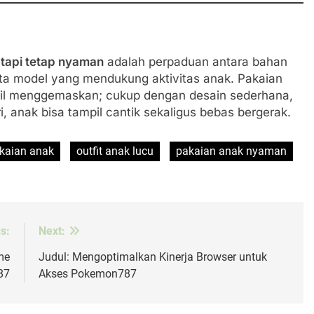
 tapi tetap nyaman
adalah perpaduan antara bahan
rta model yang mendukung aktivitas anak. Pakaian
mpil menggemaskan; cukup dengan desain sederhana,
, anak bisa tampil cantik sekaligus bebas bergerak.
kaian anak
outfit anak lucu
pakaian anak nyaman
s:
Next:
me
Judul: Mengoptimalkan Kinerja Browser untuk
87
Akses Pokemon787