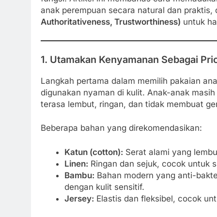
anak perempuan secara natural dan praktis,
Authoritativeness, Trustworthiness)
untuk has
1. Utamakan Kenyamanan Sebagai Prio
Langkah pertama dalam memilih pakaian an
digunakan nyaman di kulit. Anak-anak masih m
terasa lembut, ringan, dan tidak membuat ge
Beberapa bahan yang direkomendasikan:
Katun (cotton):
Serat alami yang lembut
Linen:
Ringan dan sejuk, cocok untuk si 
Bambu:
Bahan modern yang anti-bakter
dengan kulit sensitif.
Jersey:
Elastis dan fleksibel, cocok un