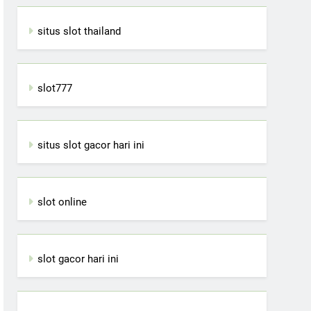
situs slot thailand
slot777
situs slot gacor hari ini
slot online
slot gacor hari ini