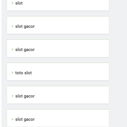
slot
slot gacor
slot gacor
toto slot
slot gacor
slot gacor