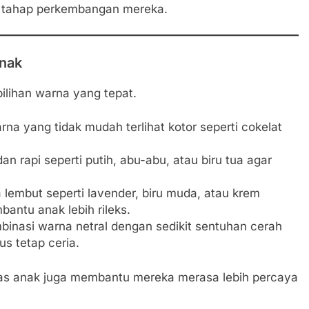
an tahap perkembangan mereka.
Anak
pilihan warna yang tepat.
rna yang tidak mudah terlihat kotor seperti cokelat
n rapi seperti putih, abu-abu, atau biru tua agar
lembut seperti lavender, biru muda, atau krem
ntu anak lebih rileks.
inasi warna netral dengan sedikit sentuhan cerah
s tetap ceria.
as anak juga membantu mereka merasa lebih percaya