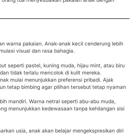
an warna pakaian. Anak-anak kecil cenderung lebih
mulasi visual dan rasa bahagia.
ut seperti pastel, kuning muda, hijau mint, atau biru
an tidak terlalu mencolok di kulit mereka.
 anak mulai menunjukkan preferensi pribadi. Ajak
n tetap bimbing agar pilihan tersebut tetap nyaman
ebih mandiri. Warna netral seperti abu-abu muda,
yang menunjukkan kedewasaan tanpa kehilangan sisi
kan usia, anak akan belajar mengekspresikan diri