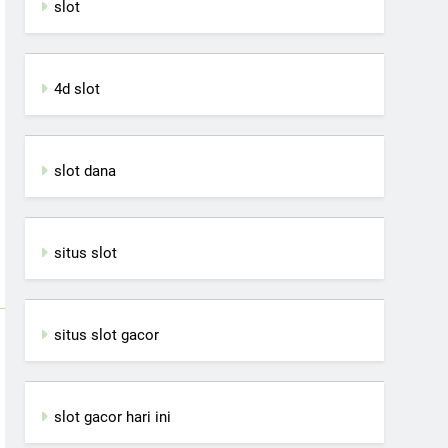
slot
4d slot
slot dana
situs slot
situs slot gacor
slot gacor hari ini