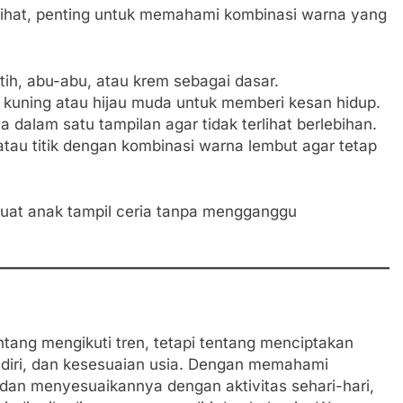
ilihat, penting untuk memahami kombinasi warna yang
tih, abu-abu, atau krem sebagai dasar.
 kuning atau hijau muda untuk memberi kesan hidup.
 dalam satu tampilan agar tidak terlihat berlebihan.
atau titik dengan kombinasi warna lembut agar tetap
at anak tampil ceria tanpa mengganggu
tang mengikuti tren, tetapi tentang menciptakan
diri, dan kesesuaian usia. Dengan memahami
 dan menyesuaikannya dengan aktivitas sehari-hari,