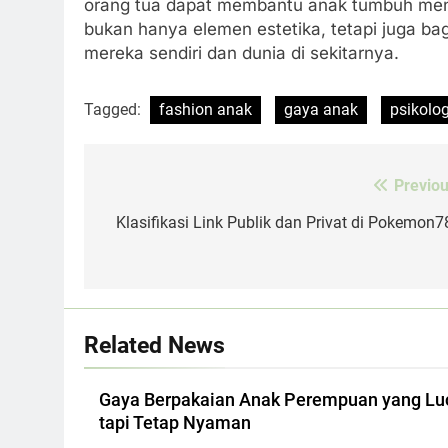
orang tua dapat membantu anak tumbuh menja
bukan hanya elemen estetika, tetapi juga bag
mereka sendiri dan dunia di sekitarnya.
Tagged:
fashion anak
gaya anak
psikolo
Previou
Post
navigation
Klasifikasi Link Publik dan Privat di Pokemon7
Related News
Gaya Berpakaian Anak Perempuan yang Lu
tapi Tetap Nyaman