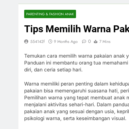
PARENTING & FASHION ANAK
Tips Memilih Warna Pa
0
554142f
9 Months Ago
7 Mins
Temukan cara memilih warna pakaian anak yan
Panduan ini membantu orang tua memahami p
diri, dan ceria setiap hari.
Warna memiliki peran penting dalam kehidupa
pakaian bisa memengaruhi suasana hati, peri
Pemilihan warna yang tepat membuat anak me
menjalani aktivitas sehari-hari. Dalam pand
pakaian anak yang sesuai dengan usia, kepri
psikologi warna, serta keseimbangan visual.