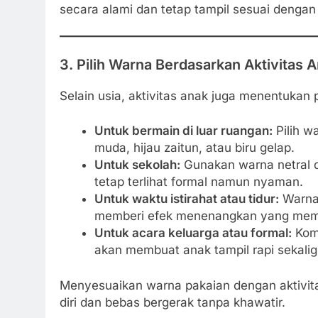
secara alami dan tetap tampil sesuai deng
3. Pilih Warna Berdasarkan Aktivitas 
Selain usia, aktivitas anak juga menentukan 
Untuk bermain di luar ruangan:
Pilih wa
muda, hijau zaitun, atau biru gelap.
Untuk sekolah:
Gunakan warna netral da
tetap terlihat formal namun nyaman.
Untuk waktu istirahat atau tidur:
Warna 
memberi efek menenangkan yang memba
Untuk acara keluarga atau formal:
Komb
akan membuat anak tampil rapi sekaligu
Menyesuaikan warna pakaian dengan aktivit
diri dan bebas bergerak tanpa khawatir.