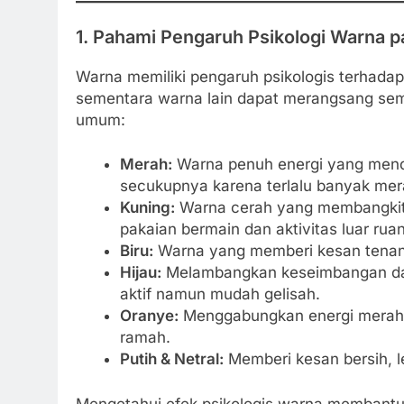
1. Pahami Pengaruh Psikologi Warna 
Warna memiliki pengaruh psikologis terha
sementara warna lain dapat merangsang sema
umum:
Merah:
Warna penuh energi yang mend
secukupnya karena terlalu banyak me
Kuning:
Warna cerah yang membangkitka
pakaian bermain dan aktivitas luar rua
Biru:
Warna yang memberi kesan tenang d
Hijau:
Melambangkan keseimbangan dan
aktif namun mudah gelisah.
Oranye:
Menggabungkan energi merah 
ramah.
Putih & Netral:
Memberi kesan bersih, 
Mengetahui efek psikologis warna membant