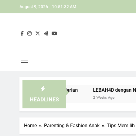
Skip
August 9, 2026
10:51:33 AM
to
content
Tec
Dapatkan 
untuk Kebutuhan Harian
LEBAH4D dengan Navigasi Cepa
2 Weeks Ago
HEADLINES
Home
Parenting & Fashion Anak
Tips Memilih