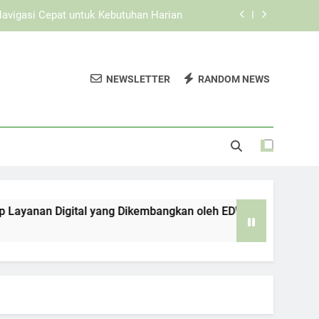
vigasi Cepat untuk Kebutuhan Harian
l yang Dikembangkan oleh EDWINSLOT
ital yang Dikembangkan oleh LEBAH4D
NEWSLETTER
RANDOM NEWS
vigasi Cepat untuk Kebutuhan Harian
pdate Harian Untuk Para Penggemar Sains.
vigasi Cepat untuk Kebutuhan Harian
l yang Dikembangkan oleh EDWINSLOT
ital yang Dikembangkan oleh LEBAH4D
igital yang Dikembangkan oleh EDWINSLOT
Mengenal K
3 Weeks Ago