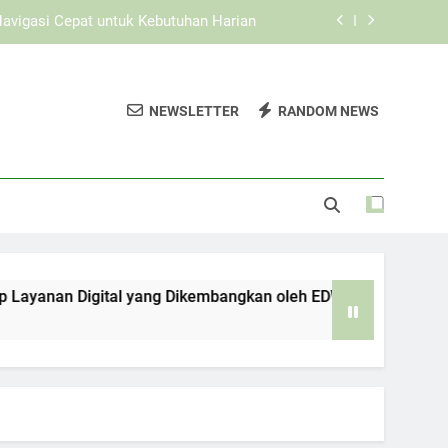
vigasi Cepat untuk Kebutuhan Harian
l yang Dikembangkan oleh EDWINSLOT
ital yang Dikembangkan oleh LEBAH4D
NEWSLETTER
RANDOM NEWS
vigasi Cepat untuk Kebutuhan Harian
pdate Harian Untuk Para Penggemar Sains.
vigasi Cepat untuk Kebutuhan Harian
l yang Dikembangkan oleh EDWINSLOT
ital yang Dikembangkan oleh LEBAH4D
igital yang Dikembangkan oleh EDWINSLOT
Mengenal K
3 Weeks Ago