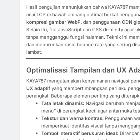
Hasil pengujian menunjukkan bahwa KAYA787 ma
nilai LCP di bawah ambang optimal berkat penggu
kompresi gambar WebP
, dan
penggunaan CDN glo
Selain itu, file JavaScript dan CSS di-minify agar uk
tanpa mengganggu fungsi halaman. Teknik ini me
dan menurunkan rasio bounce rate yang sering dis
lambat.
Optimalisasi Tampilan dan UX Ada
KAYA787 mengutamakan kenyamanan navigasi peng
UX adaptif
yang mempertimbangkan perilaku pengg
perangkat. Beberapa elemen penting yang diterapka
Tata letak dinamis:
Navigasi berubah menjad
menu” di perangkat kecil agar antarmuka teta
Tekstur dan warna kontras:
Penggunaan war
memperkuat identitas visual tanpa menggan
Tombol interaktif berukuran ideal:
Dirancan