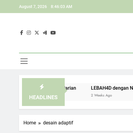
Skip
August 7, 2026
8:46:04 AM
to
content
Tec
Dapatkan 
ntuk Kebutuhan Harian
LEBAH4D dengan Navigasi Cepa
2 Weeks Ago
HEADLINES
Home
desain adaptif