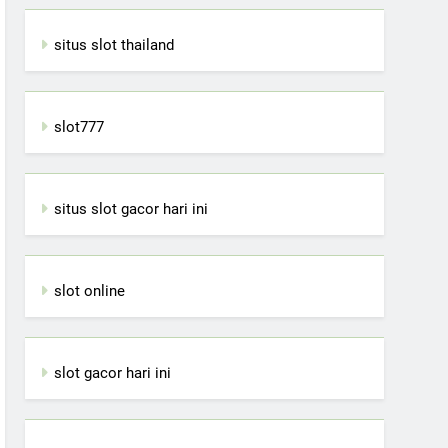
situs slot thailand
slot777
situs slot gacor hari ini
slot online
slot gacor hari ini