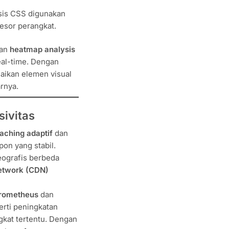
sis CSS digunakan
esor perangkat.
an
heatmap analysis
eal-time. Dengan
aikan elemen visual
rnya.
sivitas
aching adaptif
dan
on yang stabil.
eografis berbeda
Network (CDN)
rometheus
dan
erti peningkatan
gkat tertentu. Dengan