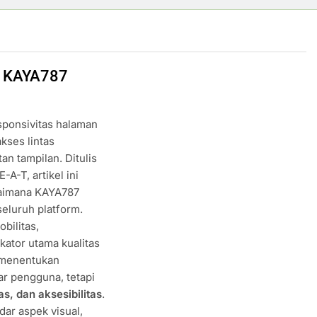
b KAYA787
sponsivitas halaman
kses lintas
an tampilan. Ditulis
A-T, artikel ini
aimana KAYA787
eluruh platform.
bilitas,
kator utama kualitas
a menentukan
ar pengguna, tetapi
as, dan aksesibilitas
.
ar aspek visual,